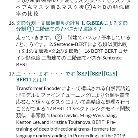
ペ ア A. マ ス ク 前 B. マ ス ク 後 ⑦ A と B の 類 似 確
率 の 比 較
文節分割・文節類似度の計算 1. GiNZAによる文節
分割 ① 二階建ての / バスが / 道路を /
走って / きます。 ② 二階建てバスが / 停車している
/ ところです。 2. Sentence-BERTによる類似度比較
（文1の文節数×文2の文節数） 16 BERT BERT コサ
イン類似度 二階建ての 二階建てバスが Sentence-
BERT
二 ・・・ ます ・・・ です [SEP] [SEP] [CLS]
BERT1とは 
Transformer Encoderによって構成される自然言語処
理モデル  ファインチューニングにより分類や質問
応答など様々なタスクに おいて高精度な処理を行う
ことができる 17 BERT CLSベクトル シグモイド関数
類似、非類似 1.Jacob Devlin, Ming-Wei Chang,
Kenton Lee, and Kristina Toutanova. BERT: Pre-
training of deep bidirectional trans- formers for
language understanding. In Proceedings of the 2019