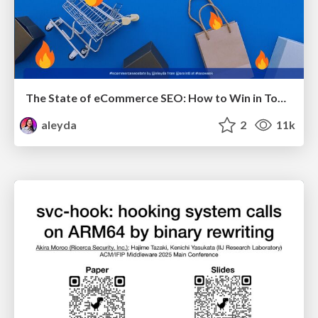
The State of eCommerce SEO: How to Win in Today's Products SERPs - #SEOweek
aleyda
2
11k