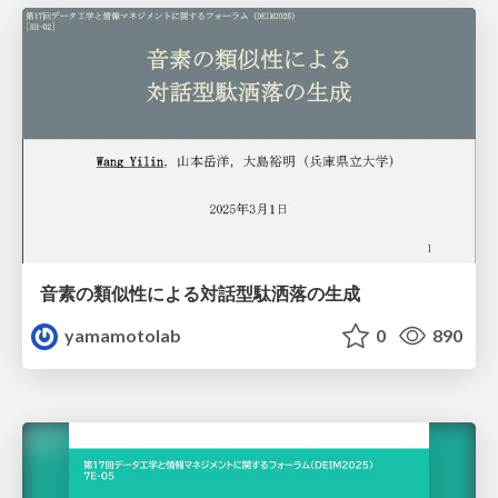
音素の類似性による対話型駄洒落の生成
yamamotolab
0
890