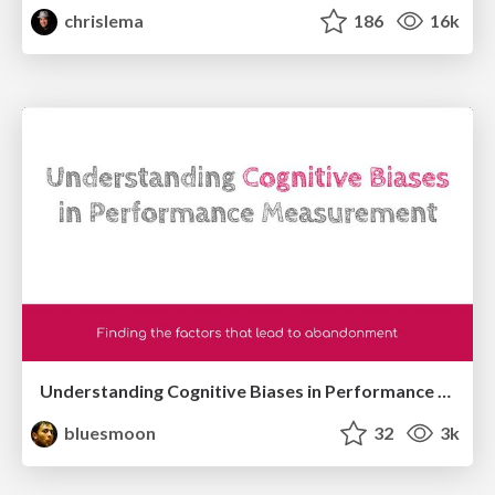
chrislema
186
16k
Understanding Cognitive Biases in Performance Measurement
bluesmoon
32
3k