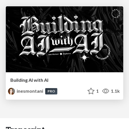
Building AI with AI
inesmontani
1
1.1k
PRO