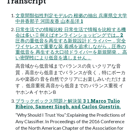
Transcript
文章間類似性判定モデルの 根拠の抽出 兵庫県立大学
中井香那子 河田友香 山本岳洋 1
日常生活での情報比較 日常生活で情報を比較する機
会は多い  例えばオンラインショッピングでは… 2
圧巻の重低音を再生する新規設計ド ライバー．完全
ワイヤレスで重要な装 着感を追求しながら，圧巻の
重低音を 再生する大口径ドライバーを新規開発． 高
い密閉性により低音を逃しません．
高音域から低音域までバランスの良 いクリアな音
質．高音から低音までバ ランスが良く，特にボーカ
ルや楽器の 音を自然でクリアにお楽しみいただけ ま
す． 低音重視 高音から低音までの バランス重視 イ
ヤホンA イヤホンB
ブラックボックス問題と解決策 3 1.Marco Tulio
Ribeiro, Sameer Singh, and Carlos Guestrin.
“Why Should I Trust You”:Explaining the Predictions of
Any Classifier. In Proceedings of the 2016 Conference
of the North American Chapter of the Association for