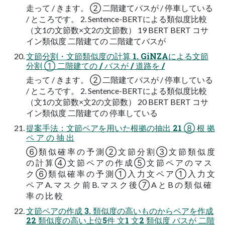
走って / きます。 ② 二階建てバスが / 停車している
/ ところです。 2. Sentence-BERTによる類似度比較
（文1の文節数×文2の文節数） 19 BERT BERT コサ
イン類似度 二階建ての 二階建てバスが
文節分割・文節類似度の計算 1. GiNZAによる文節
分割 ① 二階建ての / バスが / 道路を /
走って / きます。 ② 二階建てバスが / 停車している
/ ところです。 2. Sentence-BERTによる類似度比較
（文1の文節数×文2の文節数） 20 BERT BERT コサ
イン類似度 二階建ての 停車している
提案手法：文節ペアを用いた根拠の抽出 21 ⑧ 根 拠
ペ ア の 抽 出
⑥ 類 似 確 率 の 予 測 ② 文 節 分 割 ③ 文 節 類 似 度
の 計 算 ④ 文 節 ペ ア の 作 成 ⑤ 文 節 ペ ア の マ ス
ク ⑥ 類 似 確 率 の 予 測 ① 入 力 文 ペ ア ① 入 力 文
ペ ア A. マ ス ク 前 B. マ ス ク 後 ⑦ A と B の 類 似 確
率 の 比 較
文節ペアの作成 3. 類似度の高いものからペアを作成
22 類似度の高い上位5件 文1 文2 類似度 バスが 二階