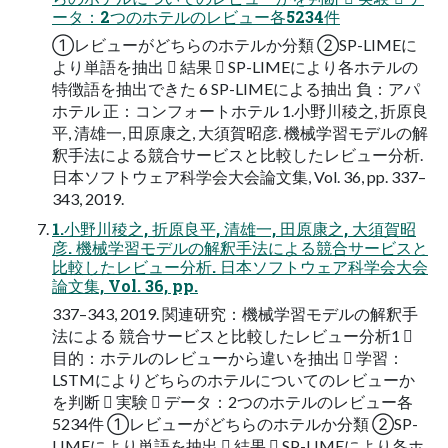
ータ：2つのホテルのレビュー各5234件
①レビューがどちらのホテルか分類 ②SP-LIMEに
より単語を抽出  結果  SP-LIMEにより各ホテルの
特徴語を抽出できた 6 SP-LIMEによる抽出 負：アパ
ホテル 正：コンフォートホテル 1.小野川稜之, 折原良
平, 清雄一, 田原康之, 大須賀昭彦. 機械学習モデルの解
釈手法による競合サービスと比較したレビュー分析.
日本ソフトウェア科学会大会論文集, Vol. 36, pp. 337–
343, 2019.
1.小野川稜之, 折原良平, 清雄一, 田原康之, 大須賀昭
彦. 機械学習モデルの解釈手法による競合サービスと
比較したレビュー分析. 日本ソフトウェア科学会大会
論文集, Vol. 36, pp.
337–343, 2019. 関連研究：機械学習モデルの解釈手
法による 競合サービスと比較したレビュー分析1 
目的：ホテルのレビューから違いを抽出  学習：
LSTMによりどちらのホテルについてのレビューか
を判断  実験  データ：2つのホテルのレビュー各
5234件 ①レビューがどちらのホテルか分類 ②SP-
LIMEにより単語を抽出  結果  SP-LIMEにより各ホ