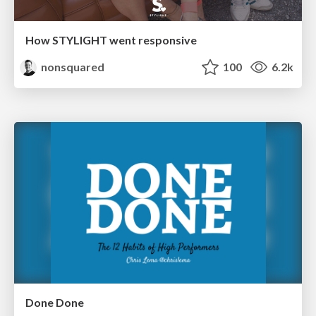
How STYLIGHT went responsive
nonsquared
100
6.2k
Done Done