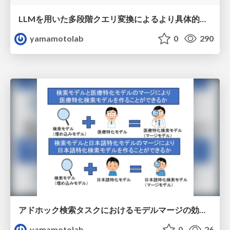
LLMを用いた多段階クエリ変換によるより具体的な商品レビューの検索
yamamotolab
0
290
アドホック検索タスクにおけるモデルマージの効果検証
yamamotolab
0
26