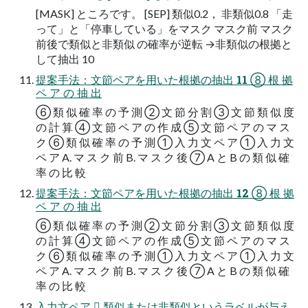
[MASK] ところです。 [SEP] 類似0.2， 非類似0.8 「走
って」と「停車している」をマスク マスク前 マスク
前後で類似と非類似 の確率が逆転 →非類似の根拠と
して抽出 10
提案手法：文節ペアを用いた根拠の抽出 11 ⑧ 根 拠
ペ ア の 抽 出
⑥ 類 似 確 率 の 予 測 ② 文 節 分 割 ③ 文 節 類 似 度
の 計 算 ④ 文 節 ペ ア の 作 成 ⑤ 文 節 ペ ア の マ ス
ク ⑥ 類 似 確 率 の 予 測 ① 入 力 文 ペ ア ① 入 力 文
ペ ア A. マ ス ク 前 B. マ ス ク 後 ⑦ A と B の 類 似 確
率 の 比 較
提案手法：文節ペアを用いた根拠の抽出 12 ⑧ 根 拠
ペ ア の 抽 出
⑥ 類 似 確 率 の 予 測 ② 文 節 分 割 ③ 文 節 類 似 度
の 計 算 ④ 文 節 ペ ア の 作 成 ⑤ 文 節 ペ ア の マ ス
ク ⑥ 類 似 確 率 の 予 測 ① 入 力 文 ペ ア ① 入 力 文
ペ ア A. マ ス ク 前 B. マ ス ク 後 ⑦ A と B の 類 似 確
率 の 比 較
入力文ペア  類似または非類似というラベルが与え