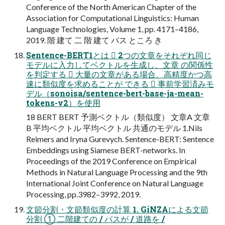
Conference of the North American Chapter of the
Association for Computational Linguistics: Human
Language Technologies, Volume 1, pp. 4171–4186,
2019. 階 建て 二 階 建て バス ところ き
Sentence-BERT1とは  2つの文章をそれぞれ同じ
モデルに入力してベクトルを生成し、文章 の関係性
を判定する  大量の文章がある場合、高精度かつ高
速に類似度を求めることが できる  事前学習済みモ
デル（sonoisa/sentence-bert-base-ja-mean-
tokens-v2）を使用
18 BERT BERT 予測ベクトル（類似度） 文章A 文章
B 平均ベクトル 平均ベクトル 共通のモデル 1.Nils
Reimers and Iryna Gurevych. Sentence-BERT: Sentence
Embeddings using Siamese BERT-networks. In
Proceedings of the 2019 Conference on Empirical
Methods in Natural Language Processing and the 9th
International Joint Conference on Natural Language
Processing, pp.3982–3992, 2019.
文節分割・文節類似度の計算 1. GiNZAによる文節
分割 ① 二階建ての / バスが / 道路を /