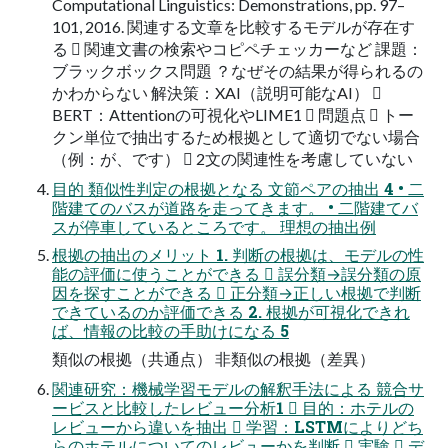
Computational Linguistics: Demonstrations, pp. 97–
101, 2016. 関連する文章を比較するモデルが存在す
る  関連文書の検索やコピペチェッカーなど 課題：
ブラックボックス問題 ？なぜその結果が得られるの
かわからない 解決策：XAI（説明可能なAI） 
BERT：Attentionの可視化やLIME1  問題点  トー
クン単位で抽出するため根拠として適切でない場合
（例：が、です）  2文の関連性を考慮していない
目的 類似性判定の根拠となる 文節ペアの抽出 4 • 二
階建てのバスが道路を走ってきます。 • 二階建てバ
スが停車しているところです。 理想の抽出例
根拠の抽出のメリット 1. 判断の根拠は、モデルの性
能の評価に使うことができる  誤分類→誤分類の原
因を探すことができる  正分類→正しい根拠で判断
できているのか評価できる 2. 根拠が可視化できれ
ば、情報の比較の手助けになる 5
類似の根拠（共通点） 非類似の根拠（差異）
関連研究：機械学習モデルの解釈手法による 競合サ
ービスと比較したレビュー分析1  目的：ホテルの
レビューから違いを抽出  学習：LSTMによりどち
らのホテルについてのレビューかを判断  実験  デ