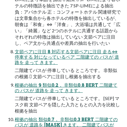
テルの特徴語を抽出できた 7 SP-LIMEによる抽出
負：アパホテル 正：コンフォートホテル 関連研究で
は文章集合から各ホテルの特徴を抽出しているが、
朝食は「和食」⇔「洋食」、大浴場は共通して「広
い」「綺麗」など 2つのホテルに共通する話題から
それぞれの特徴は抽出していない 文節ペアに注目
し、ペア文から共通点や差異の抽出を行いたい
文節ペアに注目 8 対応する文節ペアに注目 走る⇔
停車する 対になっているペア 二階建ての バスが 道
路を 走って きます。
二階建てバスが 停車している ところです。 非類似
の根拠  文節ペアに注目し根拠を抽出する
根拠の抽出 9 類似0.2， 非類似0.8 BERT 二階建て
の バスが 道路を 走って きます。
二階建てバスが 停車している ところです。 [SEP] マ
スク前 文節ペアを隠した入力ともとの入力を比較し
根拠を抽出
根拠の抽出 類似0.7， 非類似0.3 BERT 二階建ての
バスが 道路を [MASK] きます。 二階建てバスが