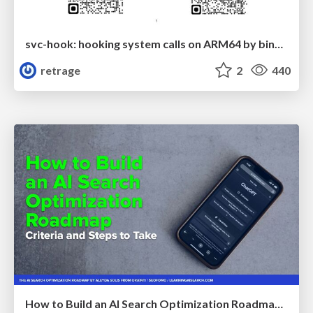
svc-hook: hooking system calls on ARM64 by binary rewriting
retrage
2
440
How to Build an AI Search Optimization Roadmap - Criteria and Steps to Take #SEOIRL