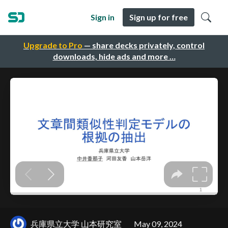
Sign in
Sign up for free
Upgrade to Pro
— share decks privately, control
downloads, hide ads and more …
兵庫県立大学 山本研究室
May 09, 2024