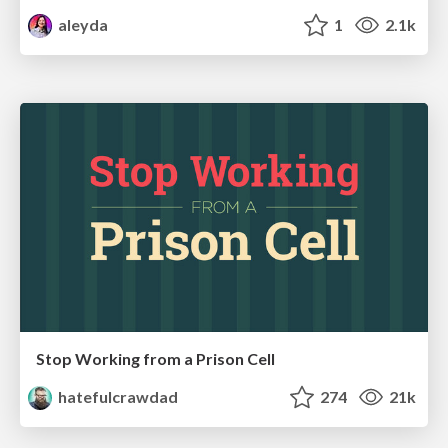
aleyda
1
2.1k
Stop Working from a Prison Cell
hatefulcrawdad
274
21k