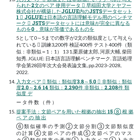
られた2文のペア 使用データ  早稲田大学とヤフー
株式会社が構築したJGLUE内のJSTSデータセット
1  JGLUEは日本語の言語理解モデル用のベンチマ
ーク  JSTSデータセットには意味が完全に異なる
ものを0，意味が等価であるものを
5として0～5までの数字が2文の類似度として与えら
れている  訓練3,200件 検証400件 テスト400件（類
似：非類似＝1：1） 13 1.栗原健太郎, 河原大輔, 柴田
知秀. JGLUE: 日本語言語理解ベンチマーク. 言語処理
学会第28回年次大会発表論文集, pp.2023–2028,
2022.
入力文ペア  類似：類似度3.8～5.0  非類似：類似
度2.0～2.6 14 類似：2,290件 非類似：2,208件 類
似度 デ
ー タ 件 数 （ 件 ）
提案手法：文節ペアを用いた根拠の抽出 15 ⑧ 根 拠
ペ ア の 抽 出
⑥ 類 似 確 率 の 予 測 ② 文 節 分 割 ③ 文 節 類 似 度
の 計 算 ④ 文 節 ペ ア の 作 成 ⑤ 文 節 ペ ア の マ ス
ク ⑥ 類 似 確 率 の 予 測 ① 入 力 文 ペ ア ① 入 力 文