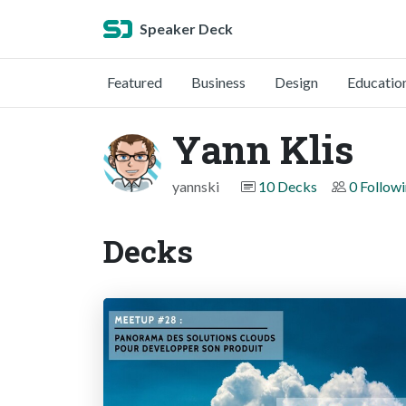
Speaker Deck
Featured
Business
Design
Educatio
Yann Klis
yannski
10 Decks
0 Follow
Decks