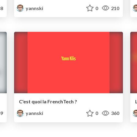
8
yannski
0
210
C'est quoi la FrenchTech ?
9
yannski
0
360