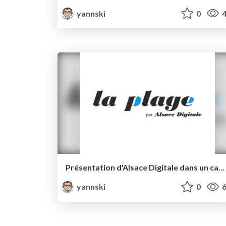
yannski
0
4
Présentation d'Alsace Digitale dans un cadre de coopération transfrontalière
yannski
0
6