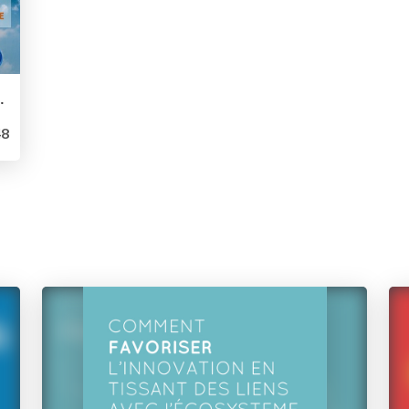
elopper son produit
8