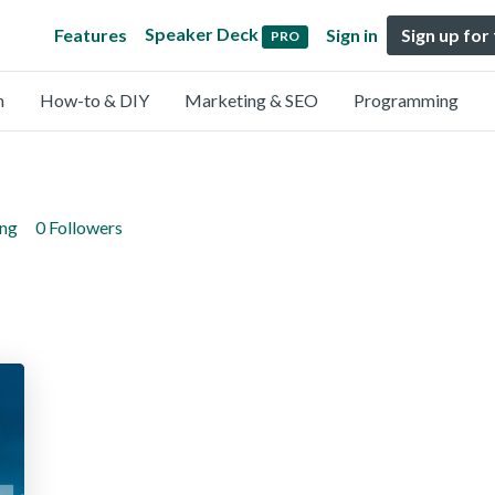
Speaker Deck
Features
Sign in
Sign up for
PRO
n
How-to & DIY
Marketing & SEO
Programming
ing
0 Followers