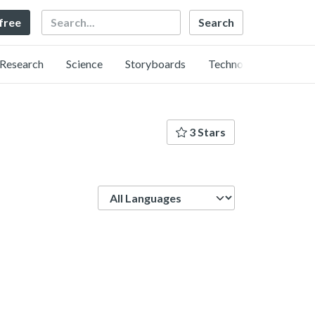
Search
 free
Research
Science
Storyboards
Technology
3 Stars
Language