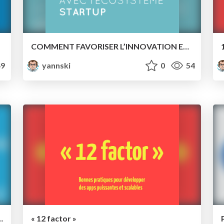
COMMENT FAVORISER L’INNOVATION EN TISSANT DES LIENS AVEC l’ÉCOSYSTEME STARTUP
9
yannski
0
54
facilite la vie des développeurs web ?
« 12 factor »