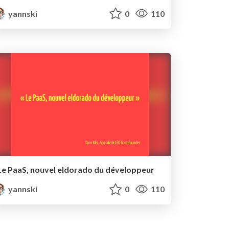
yannski
0
110
Le PaaS, nouvel eldorado du développeur
yannski
0
110