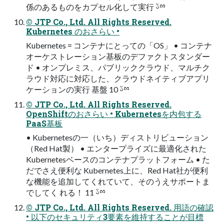
係のあるものをカプセル化して実⾏ ࢿྉ
© JTP Co., Ltd. All Rights Reserved.
Kubernetes のおさらい •
Kubernetes = コンテナにとっての「OS」 • コンテナ
オーケストレーション基板のデファクトスタンダー
ド • オンプレミス、パブリッククラウド、マルチク
ラウド対応に対応した、クラウドネイティブアプリ
ケーションの実⾏ 基盤 10 ࢿྉ
© JTP Co., Ltd. All Rights Reserved.
OpenShiftのおさらい • Kubernetesを内包する
PaaS基板
• Kubernetesの⼀（いち）ディストリビューション
（Red Hat製） • エンタープライズに最適化された
Kubernetesベースのコンテナプラットフォーム • た
だでさえ便利な Kubernetes上に、Red Hat社が便利
な機能を追加してくれていて、そのうえサポートま
でしてく れる！ 11 ࢿྉ
© JTP Co., Ltd. All Rights Reserved. ⽤語の確認
• 以下のセキュリティ3要素を維持することが⽬標