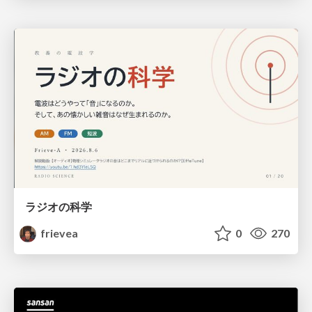
ラジオの科学
frievea
0
270