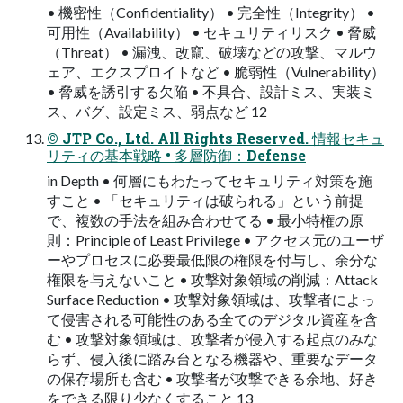
• 機密性（Confidentiality） • 完全性（Integrity） •
可⽤性（Availability） • セキュリティリスク • 脅威
（Threat） • 漏洩、改竄、破壊などの攻撃、マルウ
ェア、エクスプロイトなど • 脆弱性（Vulnerability）
• 脅威を誘引する⽋陥 • 不具合、設計ミス、実装ミ
ス、バグ、設定ミス、弱点など 12
© JTP Co., Ltd. All Rights Reserved. 情報セキュ
リティの基本戦略 • 多層防御：Defense
in Depth • 何層にもわたってセキュリティ対策を施
すこと • 「セキュリティは破られる」という前提
で、複数の⼿法を組み合わせてる • 最⼩特権の原
則：Principle of Least Privilege • アクセス元のユーザ
ーやプロセスに必要最低限の権限を付与し、余分な
権限を与えないこと • 攻撃対象領域の削減：Attack
Surface Reduction • 攻撃対象領域は、攻撃者によっ
て侵害される可能性のある全てのデジタル資産を含
む • 攻撃対象領域は、攻撃者が侵⼊する起点のみな
らず、侵⼊後に踏み台となる機器や、重要なデータ
の保存場所も含む • 攻撃者が攻撃できる余地、好き
をできる限り少なくすること 13