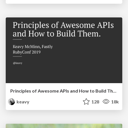
Principles of Awesome APIs and How to Build Them.
keavy
128
18k