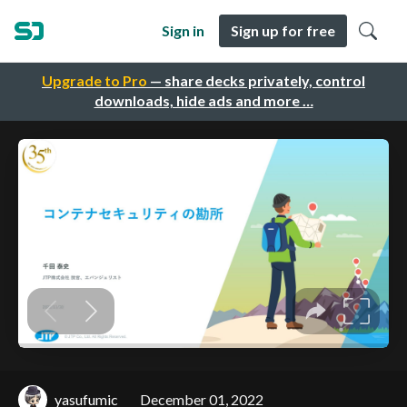
Sign in
Sign up for free
Upgrade to Pro
— share decks privately, control
downloads, hide ads and more …
yasufumic
December 01, 2022