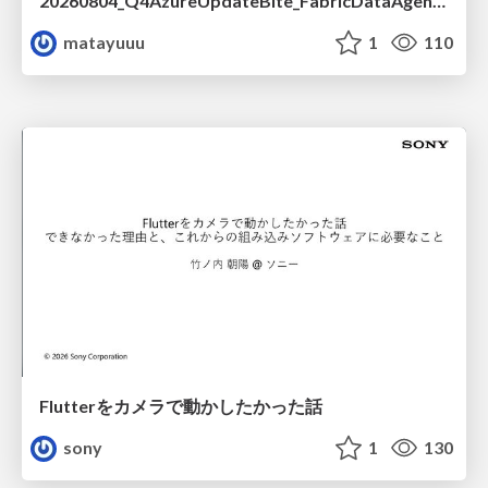
20260804_Q4AzureUpdateBite_FabricDataAgentの精度を高める設計.pdf
matayuuu
1
110
Flutterをカメラで動かしたかった話
sony
1
130