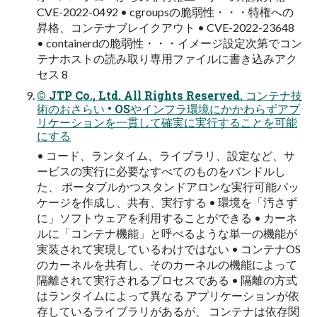
CVE-2022-0492 • cgroupsの脆弱性・・・特権への
昇格、コンテナブレイクアウト • CVE-2022-23648
• containerdの脆弱性・・・イメージ設定次第でコン
テナホストの読み取り専⽤ファイルに書き込みアク
セス 8
© JTP Co., Ltd. All Rights Reserved. コンテナ技
術のおさらい • OSやインフラ環境にかかわらずアプ
リケーションを⼀貫して確実に実⾏することを可能
にする
• コード、ランタイム、ライブラリ、設定など、サ
ービスの実⾏に必要なすべてのものをバンドルし
た、 ポータブルかつスタンドアロンな実⾏可能パッ
ケージを作成し、共有、実⾏する • 環境を「汚さず
に」ソフトウェアを利⽤することができる • カーネ
ルに「コンテナ機能」と呼べるような単⼀の機能が
実装されて実現しているわけではない • コンテナOS
のカーネルを共有し、そのカーネルの機能によって
隔離されて実⾏されるプロセスである • 隔離の⽅式
はランタイムによって異なる アプリケーションが依
存しているライブラリがあるが、 コンテナは依存関