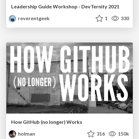
Leadership Guide Workshop - DevTernity 2021
reverentgeek
1
330
How GitHub (no longer) Works
holman
316
150k