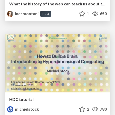
What the history of the web can teach us about the future of AI
inesmontani
1
650
PRO
HDC tutorial
michielstock
2
780