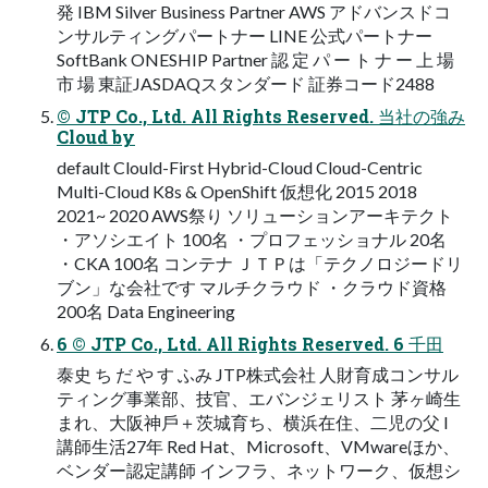
発 IBM Silver Business Partner AWS アドバンスドコ
ンサルティングパートナー LINE 公式パートナー
SoftBank ONESHIP Partner 認 定 パ ー ト ナ ー 上 場
市 場 東証JASDAQスタンダード 証券コード2488
© JTP Co., Ltd. All Rights Reserved. 当社の強み
Cloud by
default Clould-First Hybrid-Cloud Cloud-Centric
Multi-Cloud K8s & OpenShift 仮想化 2015 2018
2021~ 2020 AWS祭り ソリューションアーキテクト
・アソシエイト 100名 ・プロフェッショナル 20名
・CKA 100名 コンテナ ＪＴＰは「テクノロジードリ
ブン」な会社です マルチクラウド ・クラウド資格
200名 Data Engineering
6 © JTP Co., Ltd. All Rights Reserved. 6 千⽥
泰史 ち だ や す ふみ JTP株式会社 ⼈財育成コンサル
ティング事業部、技官、エバンジェリスト 茅ヶ崎⽣
まれ、⼤阪神⼾＋茨城育ち、横浜在住、⼆児の⽗ l
講師⽣活27年 Red Hat、Microsoft、VMwareほか、
ベンダー認定講師 インフラ、ネットワーク、仮想シ