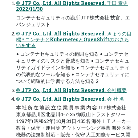
© JTP Co., Ltd. All Rights Reserved. 千⽥ 泰史
2022/11/30
コンテナセキュリティの勘所 JTP株式会社 技官、エ
バンジェリスト
© JTP Co., Ltd. All Rights Reserved. きょうの⽬
標 • コンテナとKubernetesとOpenShiftのおさら
いをする
• コンテナセキュリティの範囲を知る • コンテナセ
キュリティのリスクと脅威を知る • コンテナセキュ
リティガイドラインを知る • コンテナセキュリティ
の代表的なツールを知る • コンテナセキュリティに
ついて網羅的に学習する⽅法を知る 2
© JTP Co., Ltd. All Rights Reserved. 会社概要
© JTP Co., Ltd. All Rights Reserved. 会 社 名
本 社 所 在 地 設 ⽴ 従 業 員 事 業 内 容 JTP株式会社
東京都品川区北品川4-7-35 御殿⼭トラストタワー
1987年(昭和62年)10⽉31⽇ 435名 海外ＩＴメーカー
教育・保守・運⽤等 アウトソーシング事業 海外医療
機器の法規制対応・販売・保守 ⼈⼯知能サービス開