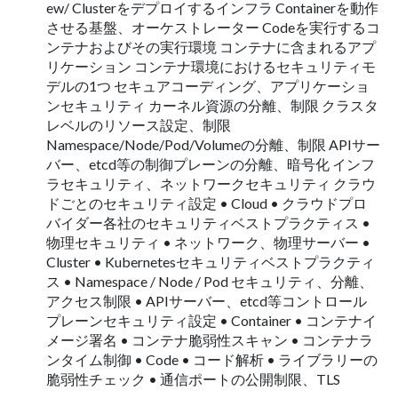
ew/ Clusterをデプロイするインフラ Containerを動作
させる基盤、オーケストレーター Codeを実⾏するコ
ンテナおよびその実⾏環境 コンテナに含まれるアプ
リケーション コンテナ環境におけるセキュリティモ
デルの1つ セキュアコーディング、アプリケーショ
ンセキュリティ カーネル資源の分離、制限 クラスタ
レベルのリソース設定、制限
Namespace/Node/Pod/Volumeの分離、制限 APIサー
バー、etcd等の制御プレーンの分離、暗号化 インフ
ラセキュリティ、ネットワークセキュリティ クラウ
ドごとのセキュリティ設定 • Cloud • クラウドプロ
バイダー各社のセキュリティベストプラクティス •
物理セキュリティ • ネットワーク、物理サーバー •
Cluster • Kubernetesセキュリティベストプラクティ
ス • Namespace / Node / Pod セキュリティ、分離、
アクセス制限 • APIサーバー、etcd等コントロール
プレーンセキュリティ設定 • Container • コンテナイ
メージ署名 • コンテナ脆弱性スキャン • コンテナラ
ンタイム制御 • Code • コード解析 • ライブラリーの
脆弱性チェック • 通信ポートの公開制限、TLS