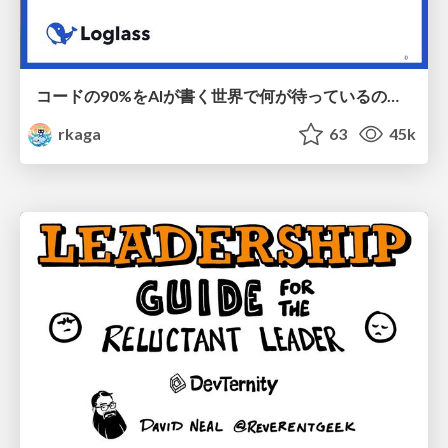
コードの90%をAIが書く世界で何が待っているのか / What awaits us in a world where 90% of the code is written by AI
rkaga
63
45k