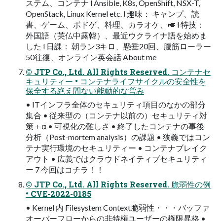
ステム、コンテナ l Ansible, K8s, OpenShift, NSX-T,
OpenStack, Linux Kernel etc. l 趣味： キャンプ、読
書、ゲーム、ボドゲ、料理、カラオケ、🎺 l 特技：
外国語（英仏中露韓）、最近ウクライナ語を始めま
した l ⽇課： 朝ラン3キロ、懸垂20回、腹筋ローラー
50往復、オンライン英会話 About me
© JTP Co., Ltd. All Rights Reserved. コンテナセ
キュリティー • コンテナライフサイクルの安全性を
保全する絶え間ない能動的な営み
• ITインフラ全体のセキュリティ項⽬のなかの部分
集合 • 従来型の（コンテナ以前の）セキュリティ対
策＋α • 可視化の難しさ • 終了したコンテナの事後
分析（Post-mortem analysis）の課題 • 狭義ではコン
テナ実⾏環境のセキュリティー • コンテナブレイク
アウト • 広義ではクラウドネイティブセキュリティ
ー 7 今回はコチラ！！
© JTP Co., Ltd. All Rights Reserved. 脆弱性の例
• CVE-2022-0185
• Kernel 内 Filesystem Context脆弱性・・・バッファ
オーバーフローからの⾮特権ユーザーの権限昇格 •