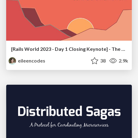
[Rails World 2023 - Day 1 Closing Keynote] - The Magic of Rails
eileencodes
38
2.9k