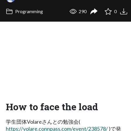
Programming
290
0
How to face the load
学生団体Volareさんとの勉強会(
https://volare.connpass.com/event/238578/
)で発