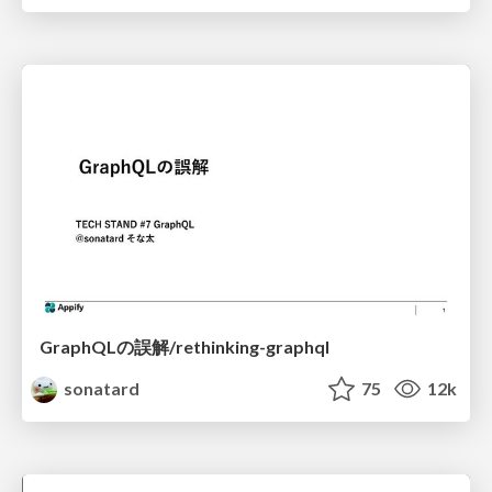
GraphQLの誤解/rethinking-graphql
sonatard
75
12k