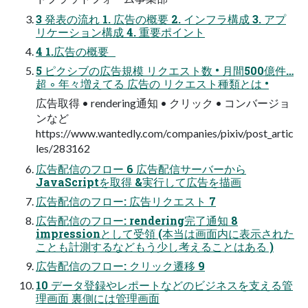
3 発表の流れ 1. 広告の概要 2. インフラ構成 3. アプ
リケーション構成 4. 重要ポイント
4 1.広告の概要
5 ピクシブの広告規模 リクエスト数 • 月間500億件…
超 ◦ 年々増えてる 広告の リクエスト種類とは •
広告取得 • rendering通知 • クリック • コンバージョ
ンなど
https://www.wantedly.com/companies/pixiv/post_artic
les/283162
広告配信のフロー 6 広告配信サーバーから
JavaScriptを取得 &実行して広告を描画
広告配信のフロー: 広告リクエスト 7
広告配信のフロー: rendering完了通知 8
impressionとして受領 (本当は画面内に表示された
ことも計測するなどもう少し考えることはある )
広告配信のフロー: クリック遷移 9
10 データ登録やレポートなどのビジネスを支える管
理画面 裏側には管理画面