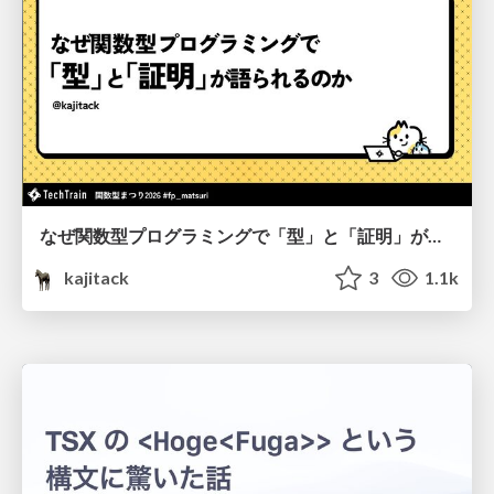
なぜ関数型プログラミングで「型」と「証明」が語られるのか #fp_matsuri
kajitack
3
1.1k