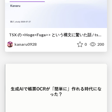
TSX の <Hoge<Fuga>> という構文に驚いた話 / tsx-type-argument-syntax
kanaru0928
0
200