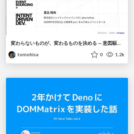
変わらないものが、変わるものを決める — 意図駆動開発 × イベントソーシング × イミュータブル | What Doesn't Change Decides What Can — IDD × Event Sourcing × Immutability
tomohisa
0
1.2k