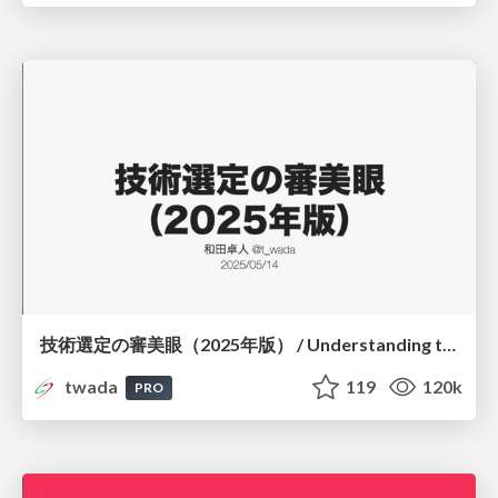
技術選定の審美眼（2025年版） / Understanding the Spiral of Technologies 2025 edition
twada
119
120k
PRO