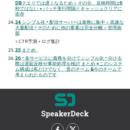
DBクエリでは遅くなるため ◦ その分、反映時間は0
秒ではない ▪ バッチ実行間隔とキャッシュクリアに
依存
24 シンプル化 • 配信サーバーは責務に集中 ◦ 高速な
大量配信 • そのために他の要素は完全分離 ◦ 管理画
面
◦ CTR予測 ◦ ログ集計
25 まとめ
26 • 各サービスに責務を分けてシンプル化 • 分ける
際は遅延反映や事前処理を検討 まとめ ※このシステ
ム構成は私だけでなく、昔のチーム &今のチームで
考えられたものです
SpeakerDeck