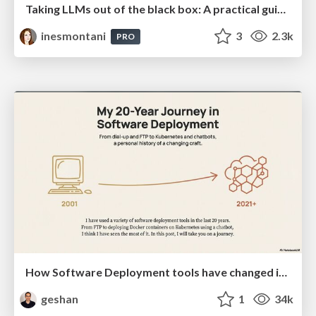
Taking LLMs out of the black box: A practical guide to human-in-the-loop distillation
inesmontani
3
2.3k
PRO
How Software Deployment tools have changed in the past 20 years
geshan
1
34k