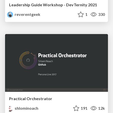
Leadership Guide Workshop - DevTernity 2021
reverentgeek
1
330
Practical Orchestrator
shlominoach
191
12k