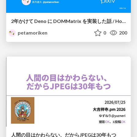
2年かけて Deno に DOMMatrix を実装した話 / How I implemented DOMMatrix in Deno over two years
petamoriken
0
200
人間の目はかわらない、だからJPEGは30年もつ