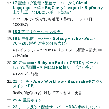
17 配信ログ集積 • 配信サーバーからCloud
Loggingに送信 ◦ BigQueryにexport • BigQuery
上で加工してDBにレポート記録 •
BIツールでの分析にも活用 • 蓄積データ ◦ 1日
100GB超
18 3.アプリケーション構成
19 広告配信サーバー • Golang + echo • Pod: ◦
70〜200(移行途中の分も含む)
• レイテンシ: ◦ 〜20ms • リクエスト処理: ◦ 最大300
万件/min
20 管理画面 • Ruby on Rails ◦ CRUDをベースに
した管理画面 ◦ 社内にはRailsサービスが多い
• Pod: 2件前後
21 バッチ • Argo Workﬂow • Rails rakeタスクが
メイン • DB,
Redis, BigQueryに対してアクセス・更新
22 4. 重要ポイント
23 データ反映 • 配信サーバーはDBを参照しない ◦