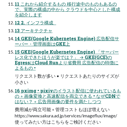
11 これから紹介するもの 移行途中のものもあるの
で、実際の構成の中から クラウドを中心とした構成
を紹介します
12 2. インフラ構成
13 アーキテクチャ
14 GKE(Google Kubernetes Engine) 広告配信サ
ーバー・管理画面はGKE上
15 GKE(Google Kubernetes Engine) 「サーバー
レス化できたほうが楽では？」 → GKE(GCE)の
EgressはCloud Runより省費用 広告配信の特徴に
よるもの •
リクエスト数が多い • リクエストあたりのサイズが
小さい
16 pximg • pixivのイラスト配信に使われているも
の ◦ 画像変換と高速配信を両立できる • なぜCDNで
はない？ ◦ 広告用画像の要件を満たしつつ
費用減が両立可能 ◦ 管理コストもほぼ増えない
https://www.sakura.ad.jp/services/imageflux/image/
使ってみたい方はこちらをご検討ください