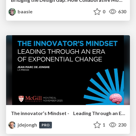
baasie
0
630
The innovator’s Mindset - Leading Through an Era of Exponential Change - McGill University 2025
jdejongh
1
230
PRO