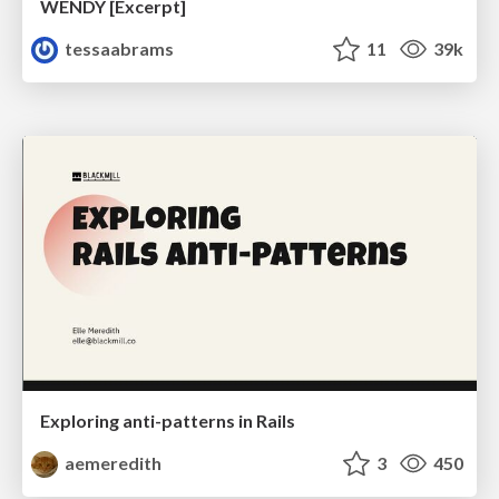
WENDY [Excerpt]
tessaabrams
11
39k
Exploring anti-patterns in Rails
aemeredith
3
450