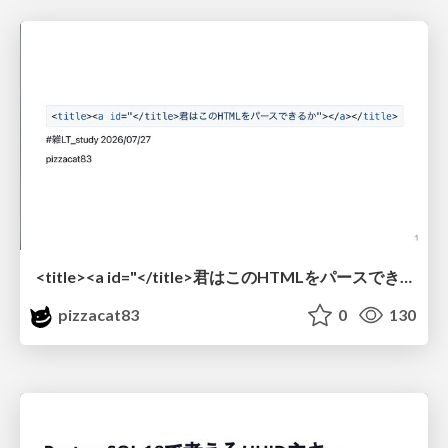
<title><a id="</title>君はこのHTMLをパースできるか"></a></title> #雑LT_study
pizzacat83
0
130