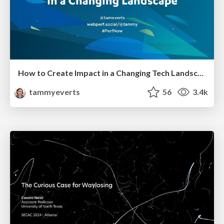
How to Create Impact in a Changing Tech Landscape [PerfNow 2023]
tammyeverts
56
3.4k