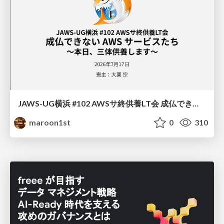
JAWS-UG横浜 #102 AWSサ終供養LT会 成仏できない AWS サービスたち 〜本日、三体供養します〜
maroon1st
0
310