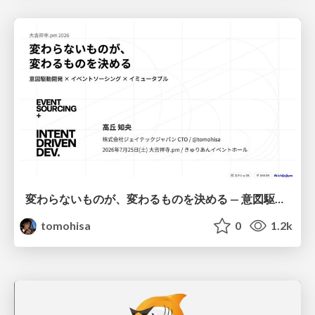
変わらないものが、変わるものを決める — 意図駆動開発 × イベントソーシング × イミュータブル | What Doesn't Change Decides What Can — IDD × Event Sourcing × Immutability
tomohisa
0
1.2k