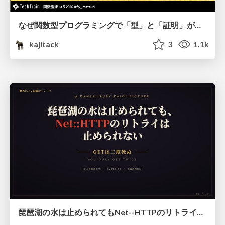
なぜ関数型プログラミングで「型」と「証明」が語られるのか #fp_matsuri
kajitack
3
1.1k
琵琶湖の水は止められてもNet--HTTPのリトライは止められない / You might be able to stop the water flow of Lake Biwa but you can't stop Net::HTTP retries