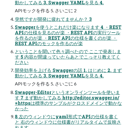
動かしてみる 3. Swagger YAMLを⾒る 4.
APIモックを作る 5. さいごに 2
突然ですが開発に疲れてませんか？ 3
Swaggerを使うとこれだけ楽になります 4 ・REST
APIの仕様を⾒るのが楽 ・REST APIの実⾏ツール
を作るのが楽 ・REST APIの仕様を書くのが楽 ・
REST APIのモックを作るのが楽
ということを聞いて⾊々調べたので ここで発表しま
す 5 内容が間違っていたらあとでこっそり教えてく
ださい
開発効率を上げる Swaggerの話 1. はじめに 2. まず
動かしてみる 3. Swagger YAMLを⾒る 4.
APIモックを作る 5. さいごに 6
Swagger-Editorというオンラインツールを使いま
す 7 まず動かしてみる http://editor.swagger.io/
※httpsは標準のサンプルがクロスドメインで動かな
かった
8 左のウィンドウにyaml形式でAPIの仕様を書く
と 右のウィンドウに仕様書がリアルタイムで反映さ
れます