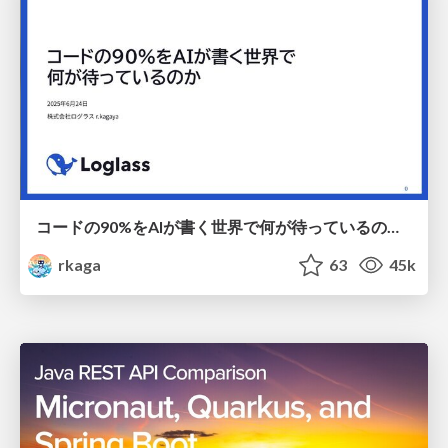
コードの90%をAIが書く世界で何が待っているのか / What awaits us in a world where 90% of the code is written by AI
rkaga
63
45k