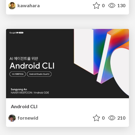
kawahara
0
130
Android CLI
fornewid
0
210