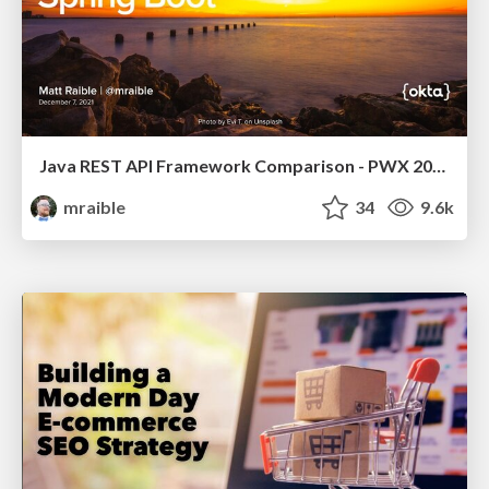
Java REST API Framework Comparison - PWX 2021
mraible
34
9.6k