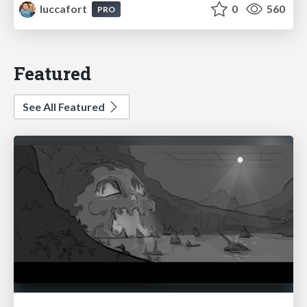
luccafort
0
560
PRO
Featured
See All Featured