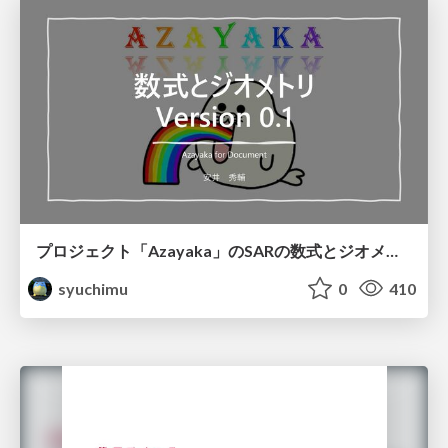
プロジェクト「Azayaka」のSARの数式とジオメトリ
syuchimu
0
410