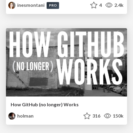
inesmontani
4
2.4k
PRO
How GitHub (no longer) Works
holman
316
150k