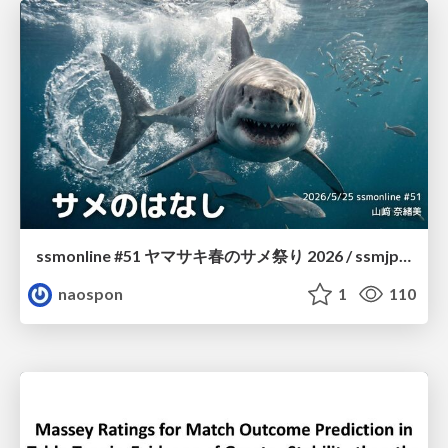
ssmonline #51 ヤマサキ春のサメ祭り 2026 / ssmjp Yamasaki Spring JAWS Festival 2026
naospon
1
110