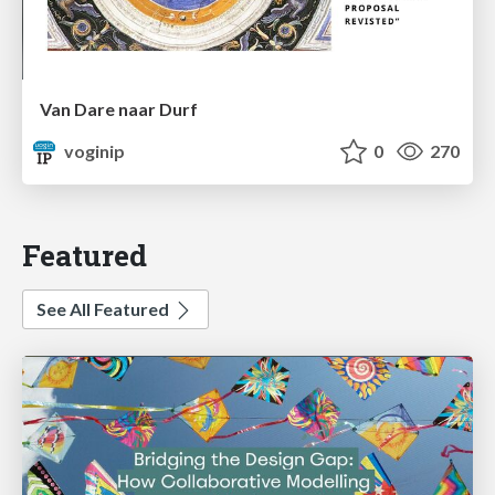
Van Dare naar Durf
voginip
0
270
Featured
See All Featured