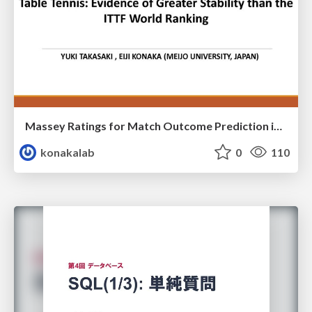
Massey Ratings for Match Outcome Prediction in Table Tennis: Evidence of Greater Stability than the ITTF World Ranking
konakalab
0
110