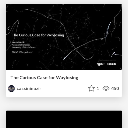
The Curious Case for Waylosing
cassininazir
1
450