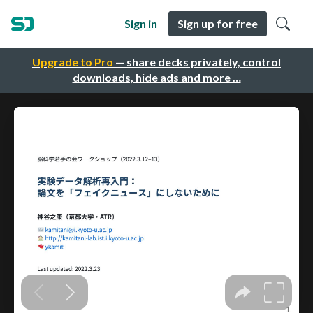
Sign in
Sign up for free
Upgrade to Pro
— share decks privately, control
downloads, hide ads and more …