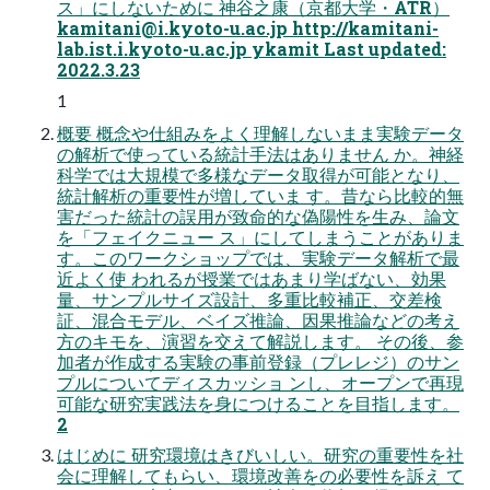
ス」にしないために 神谷之康（京都大学・ATR）
kamitani@i.kyoto-u.ac.jp
http://kamitani-
lab.ist.i.kyoto-u.ac.jp ykamit Last updated:
2022.3.23
1
概要 概念や仕組みをよく理解しないまま実験データ
の解析で使っている統計手法はありません か。神経
科学では大規模で多様なデータ取得が可能となり、
統計解析の重要性が増していま す。昔なら比較的無
害だった統計の誤用が致命的な偽陽性を生み、論文
を「フェイクニュー ス」にしてしまうことがありま
す。このワークショップでは、実験データ解析で最
近よく使 われるが授業ではあまり学ばない、効果
量、サンプルサイズ設計、多重比較補正、交差検
証、混合モデル、ベイズ推論、因果推論などの考え
方のキモを、演習を交えて解説します。 その後、参
加者が作成する実験の事前登録（プレレジ）のサン
プルについてディスカッショ ンし、オープンで再現
可能な研究実践法を身につけることを目指します。
2
はじめに 研究環境はきびいしい。研究の重要性を社
会に理解してもらい、環境改善をの必要性を訴え て