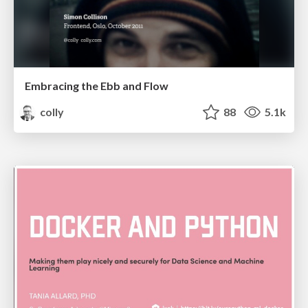
Embracing the Ebb and Flow
colly
88
5.1k