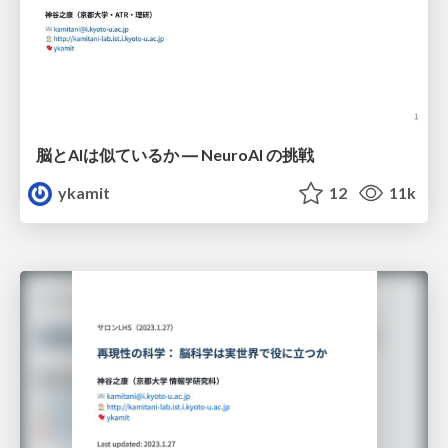
脳とAIは似ているか ― NeuroAI の挑戦
ykamit
12
11k