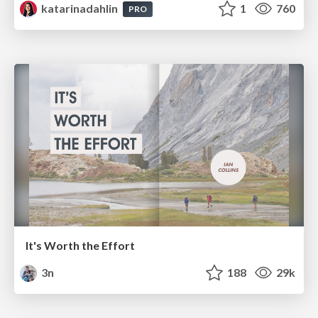
katarinadahlin
1
760
PRO
It's Worth the Effort
3n
188
29k