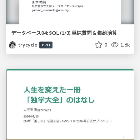
データベース04: SQL (1/3) 単純質問 & 集約演算
trycycle
0
1.6k
PRO