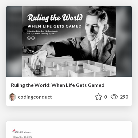
Ruling the World: When Life Gets Gamed
codingconduct
0
290