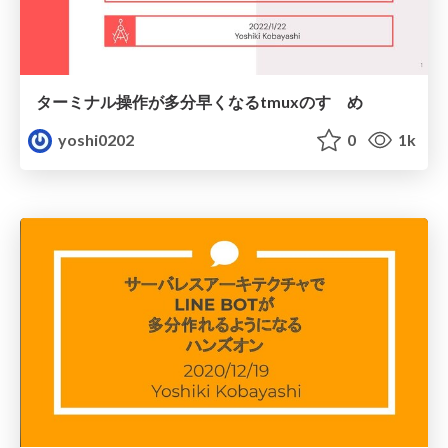
ターミナル操作が多分早くなるtmuxのすゝめ
yoshi0202
0
1k