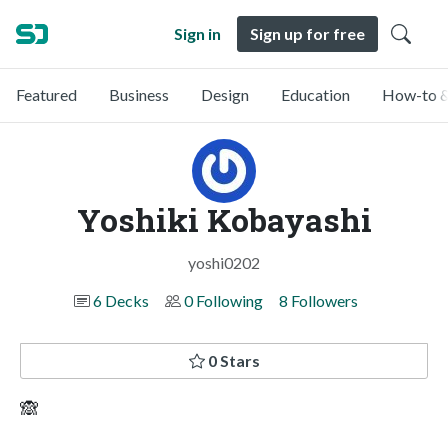
Sign in
Sign up for free
Featured
Business
Design
Education
How-to &
Yoshiki Kobayashi
yoshi0202
6 Decks
0 Following
8 Followers
0 Stars
🙈