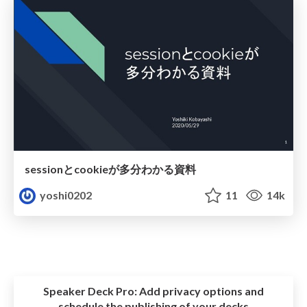
sessionとcookieが多分わかる資料
yoshi0202
11
14k
Speaker Deck Pro:
Add privacy options and
schedule the publishing of your decks