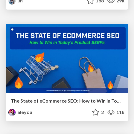
3n
188
29k
The State of eCommerce SEO: How to Win in Today's Products SERPs - #SEOweek
aleyda
2
11k