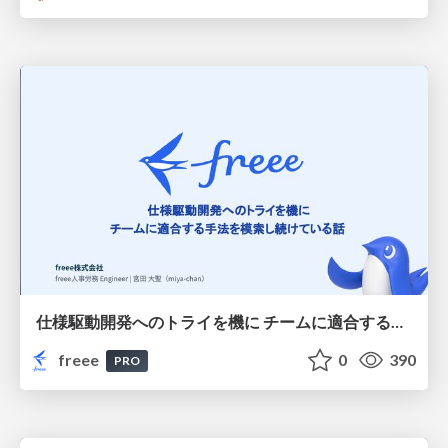
仕様駆動開発へのトライを機に チームに適合する手法を模索し続けている話
freee
0
390
PRO