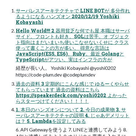
サーバレスアーキテクチャで LINE BOTが 多分作れ
るようになる ハンズオン 2020/12/19 Yoshiki
Kobayashi
Hello World!!! 2 器用貧乏な何でも屋 本職はサーバ
サイド。フロントも好き。SQLは苦手。オ ブジェク
ト指向はまだいまいち使いこなせないくせに クラス
使って書くことの方が多い。 得意な言語は
JavaScript(ES5, ES6)、Ruby。最近 Golangと
TypeScriptがアツい。実はインフラの方が
経歴が長い人。 Yoshiki Kobayashi @yoshi0202
https://code-plum.dev @codeplumdev
過去の資料 3 定期的にこんな感じで ゆるーくやらせ
てもらっています 過去の資料はこちら
https://speakerdeck.com/yoshi0202 よかった
らスターつけてください！！！！
1. 本日のハンズオンについて 2. 今日の成果物 3. サ
ーバレスアーキテクチャの説明 4. じゃあデメリット
は？ 5. Lambdaを設定してみる
6. API Gatewayを使うよ 7. LINEと連携してみよう 8.