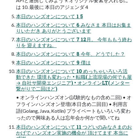
APIと連携してみよう 9. オリジナル要素を入れるに
は 10. 最後に 本日のアジェンダ 4
本日のハンズオンについて 1 5
本日のハンズオンについて 6 みなさま 本日はお集ま
りいただき ありがとうございます
本日のハンズオンについて 7 12月。 今年ももう終わ
りを 迎えますね。
本日のハンズオンについて 8 今年、どうでした？
本日のハンズオンについて 9 僕は
本日のハンズオンについて 10 めっちゃいろいろ活
動できた 環境も変わった • 転職(上流現場の何でも屋
→ 自社サ開発エンジニア) • オンラインLT(メンター
繋がりで二回ほど)
• オンラインハンズオン(試験的なもの含め二回) • オ
フラインハンズオン登壇(本日含め二回目) • 利用言
語(Golang, Java, Kotlin) プライベートもいろいろ変わ
ったので興味ある人は忘年会か何かで聞いてね
本日のハンズオンについて 11 つどいのみなさまのお
かげで ハンズオン実施の機会が 頂けてます 本当に