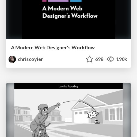
A Modern Web Designer's Workflow
chriscoyier
698
190k