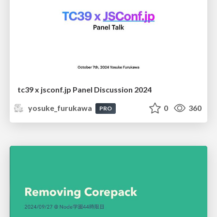
tc39 x jsconf.jp Panel Discussion 2024
yosuke_furukawa
0
360
PRO