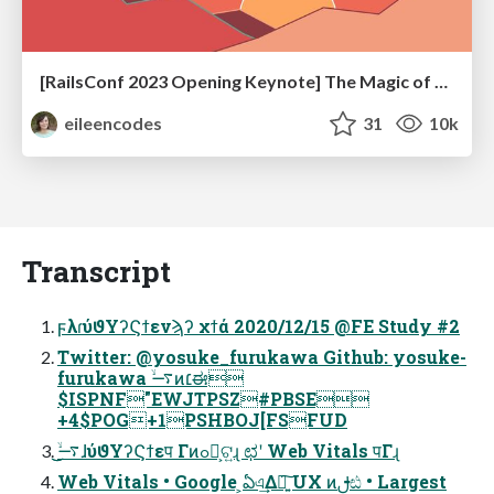
[RailsConf 2023 Opening Keynote] The Magic of Rails
eileencodes
31
10k
Transcript
ϝλɾύϑΥʔϚϯενϡʔ χϯά 2020/12/15 @FE Study #2
Twitter: @yosuke_furukawa Github: yosuke-
furukawa ࠷ۙͷ׆ಈ
$ISPNF"EWJTPSZ#PBSE
+4$POG+1PSHBOJ[FSFUD
͜͜࠷ۙɺύϑΥʔϚϯεप Γͷߋ৽͕ଟ͍ɻ ಛʹ Web Vitals पΓɻ
Web Vitals • Google ͕ఏএ͢Δ৽͍͠ UX ͷࢦඪ • Largest