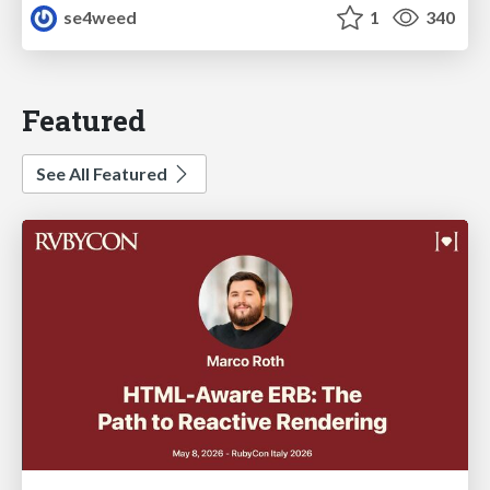
se4weed
1
340
Featured
See All Featured