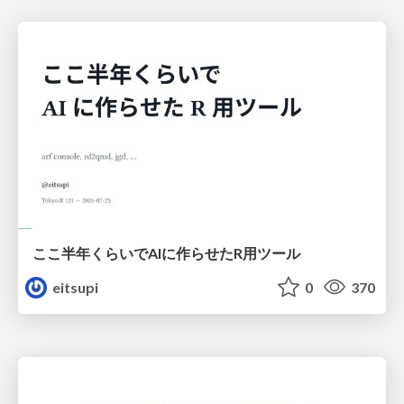
ここ半年くらいでAIに作らせたR用ツール
eitsupi
0
370