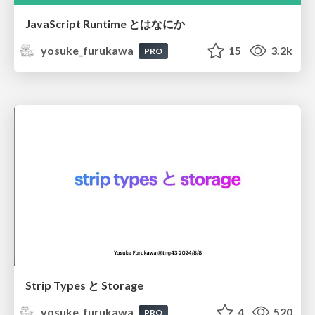
JavaScript Runtime とはなにか
yosuke_furukawa
15
3.2k
PRO
Strip Types と Storage
yosuke_furukawa
4
520
PRO