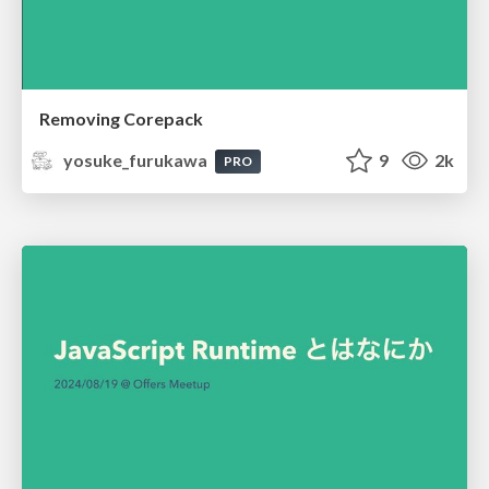
Removing Corepack
yosuke_furukawa
9
2k
PRO