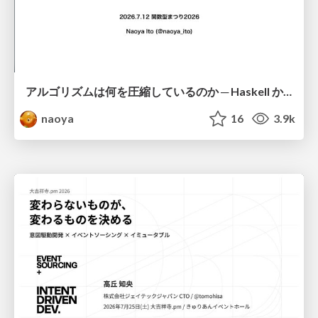
アルゴリズムは何を圧縮しているのか ─ Haskell から育った「圧縮代数」というメンタルモデル
naoya
16
3.9k