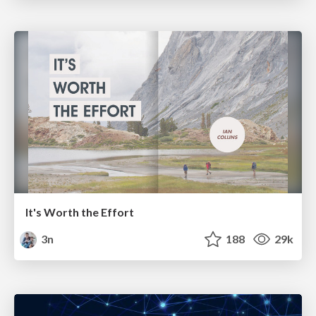
It's Worth the Effort
3n
188
29k