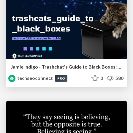
Jamie Indigo - Trashchat’s Guide to Black Boxes: Technical SEO Tactics for LLMs
techseoconnect
0
580
PRO