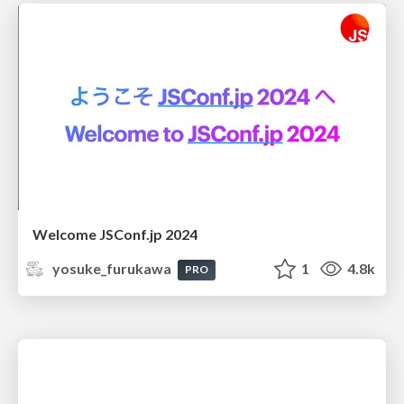
Welcome JSConf.jp 2024
yosuke_furukawa
1
4.8k
PRO