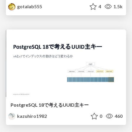
gotalab555
4
1.5k
PostgreSQL 18で考えるUUID主キー
kazuhiro1982
0
460