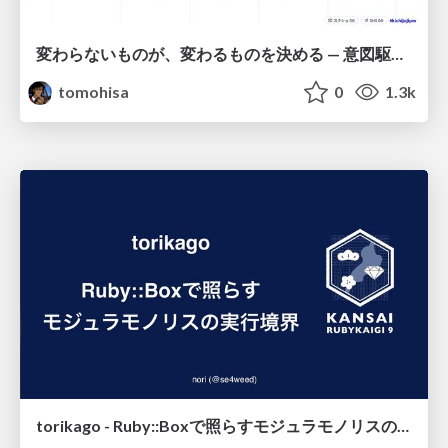
変わらないものが、変わるものを決める — 意図駆動開発 × イベントソーシング × イミュータブル | What Doesn't Change Decides What Can — IDD × Event Sourcing × Immutability
tomohisa
0
1.3k
torikago - Ruby::Boxで照らすモジュラモノリスの実行境界