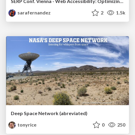
SERP Conf. Vienna - Web Accessibility: Optimizing for Inclusivity and SEO
sarafernandez
2
1.5k
Deep Space Network (abreviated)
tonyrice
0
250