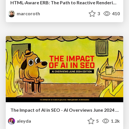
HTML-Aware ERB: The Path to Reactive Rendering @ RubyCon 2026, Rimini, Italy
marcoroth
3
410
The Impact of AI in SEO - AI Overviews June 2024 Edition
aleyda
5
1.2k