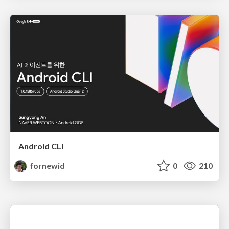
Android CLI
fornewid
0
210