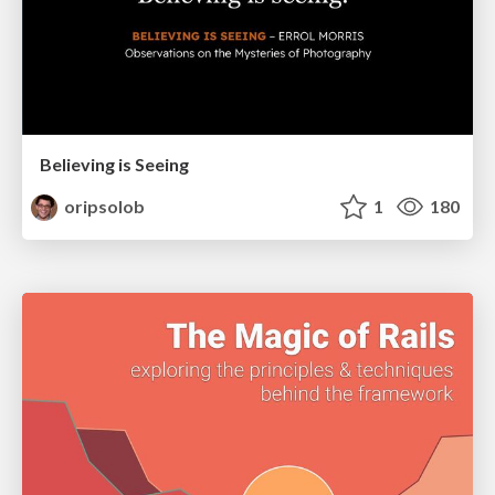
Believing is Seeing
oripsolob
1
180