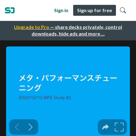
Sign in
Sign up for free
Upgrade to Pro
— share decks privately, control
downloads, hide ads and more …