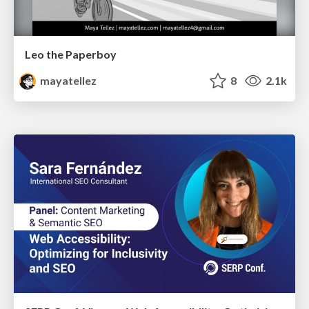
Leo the Paperboy
mayatellez
8
2.1k