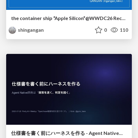
the container ship “Apple Silicon”@WWDC26 Recap -Japan-\(region).swift
shingangan
0
110
仕様書を書く前にハーネスを作る - Agent Native開発は「探索を速く、判定を固く」