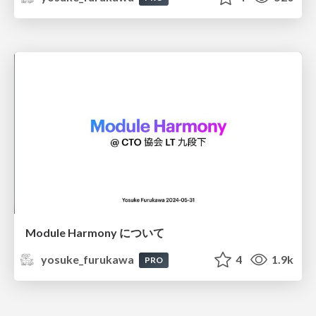
Module Harmony について
yosuke_furukawa
4
1.9k
PRO