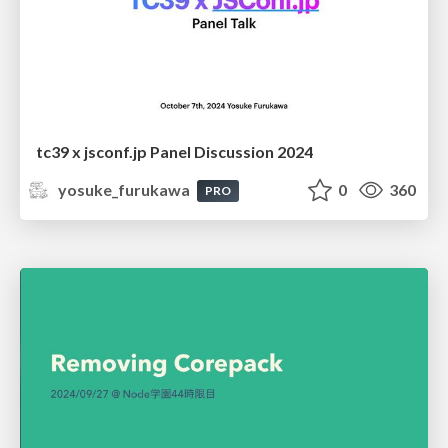
tc39 x jsconf.jp Panel Discussion 2024
yosuke_furukawa
0
360
PRO