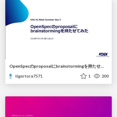
OpenSpecのproposalにbrainstormingを持たせてみた
tigertora7571
1
200