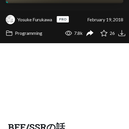
Yosuke Furukawa
February 19, 2018
PRO
Programming
7.8k
26
BFF/SSRの話