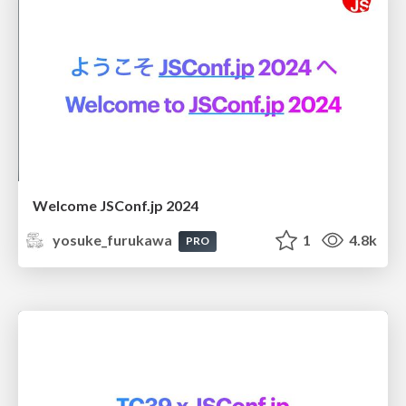
Welcome JSConf.jp 2024
yosuke_furukawa
1
4.8k
PRO