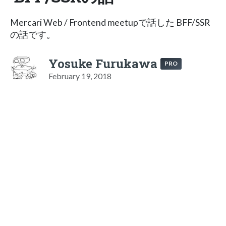
Mercari Web / Frontend meetupで話した BFF/SSR
の話です。
Yosuke Furukawa
PRO
February 19, 2018