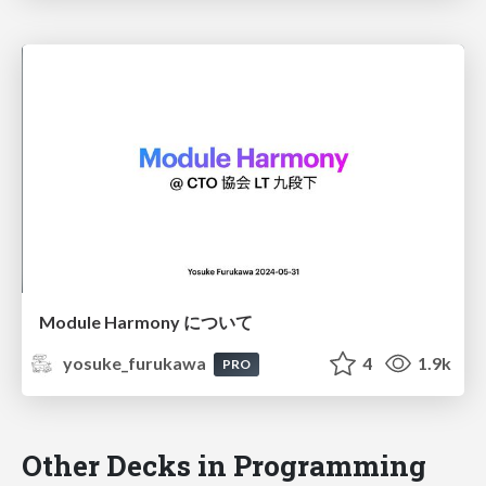
Module Harmony について
yosuke_furukawa
4
1.9k
PRO
Other Decks in Programming