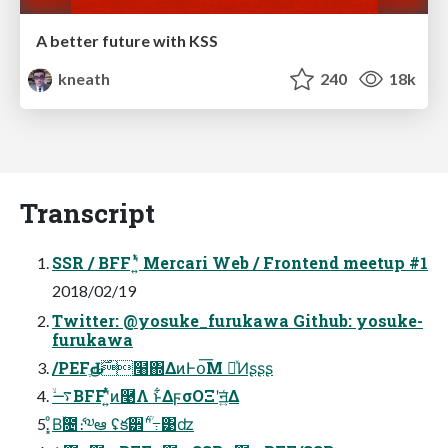
A better future with KSS
kneath
240
18k
Transcript
SSR / BFF ʹ͍ͭͯ Mercari Web / Frontend meetup #1
2018/02/19
Twitter: @yosuke_furukawa Github: yosuke-
furukawa
/PEFֶԂ࣌ݶ໨΍ΔͷͰօ͞Μ དྷͯͶʂʂʂ
࠷ۙBFFʹ͍ͭͯͷ࿩Λ ͱ͋ΔϝσΟΞʹॻ͍ͯΔ
͓ͦΒۙ͘೔ެ։༧ఆ ʢక੾ʹؒʹ߹͑͹ʣ