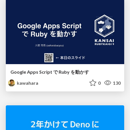
Google Apps Script で Ruby を動かす
kawahara
0
130