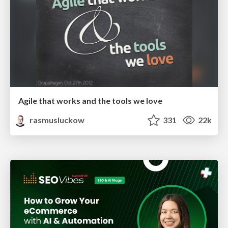
Agile that works and the tools we love
rasmusluckow
331
22k