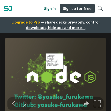
Sign in
Sign up for free
Upgrade to Pro
— share decks privately, control
downloads, hide ads and more …