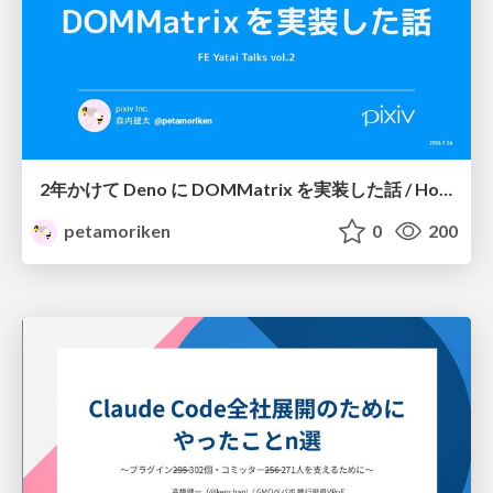
2年かけて Deno に DOMMatrix を実装した話 / How I implemented DOMMatrix in Deno over two years
petamoriken
0
200