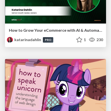
How to Grow Your eCommerce with AI & Automation
katarinadahlin
1
230
PRO