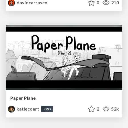
davidcarrasco
0
210
Paper Plane
katiecoart
2
52k
PRO