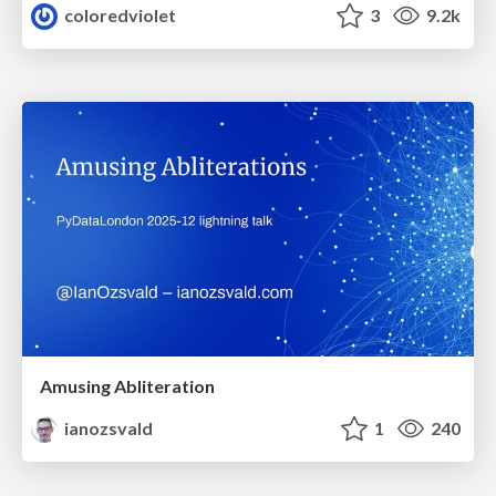
coloredviolet
3
9.2k
Amusing Abliteration
ianozsvald
1
240