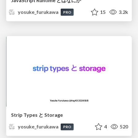
JavaScript Runtime とはなにか
yosuke_furukawa
15
3.2k
PRO
Strip Types と Storage
yosuke_furukawa
4
520
PRO