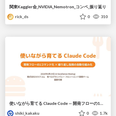
関東Kaggler会_NVIDIA_Nemotron_コンペ_振り返り
rick_ds
0
310
使いながら育てる Claude Code — 開発フローの1コマンド化 × 繰り返し指摘の自動仕組み化
shiki_kakaku
0
1.7k