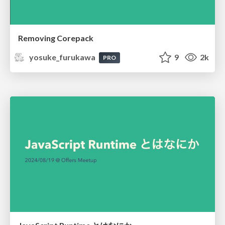
Removing Corepack
yosuke_furukawa
9
2k
PRO