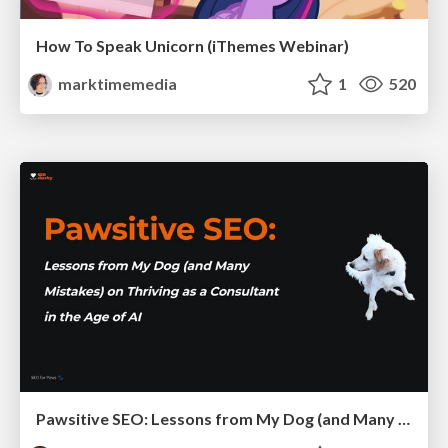
How To Speak Unicorn (iThemes Webinar)
marktimemedia
1
520
Pawsitive SEO: Lessons from My Dog (and Many Mistakes) on Thriving as a Consultant in the Age of AI