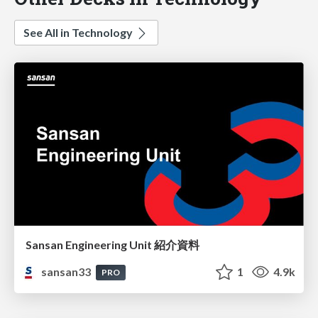
See All in Technology
Sansan Engineering Unit 紹介資料
sansan33
1
4.9k
PRO