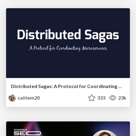
Distributed Sagas: A Protocol for Coordinating Microservices
caitiem20
333
23k