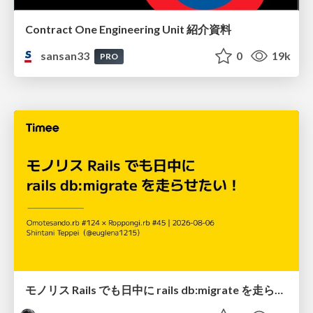
Contract One Engineering Unit 紹介資料
sansan33
0
19k
PRO
モノリス Rails でも日中に rails db:migrate を走らせたい！ / Daytime rails db:migrate on Monolithic Rails!