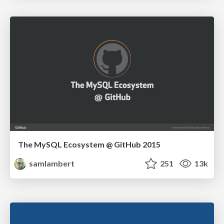
The MySQL Ecosystem @ GitHub 2015
samlambert
251
13k