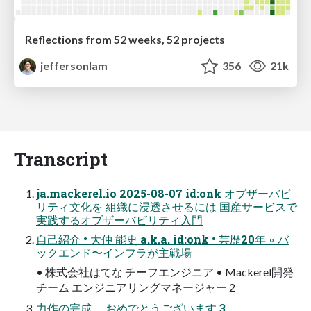
Reflections from 52 weeks, 52 projects
jeffersonlam
356
21k
Transcript
ja.mackerel.io 2025-08-07 id:onk オブザーバビ
リティ文化を 組織に浸透させるには 国産サービスで
実践するオブザーバビリティ入門
自己紹介 • 大仲 能史 a.k.a. id:onk • 芸歴20年 ◦ バ
ックエンド〜インフラが主戦場
• 株式会社はてな チーフエンジニア • Mackerel開発
チーム エンジニアリングマネージャー 2
力作の完成、 おめでとうございます 3