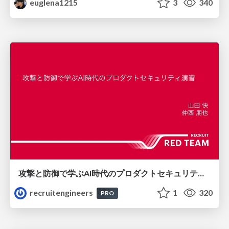
euglena1215
3
340
攻撃と防御で学ぶAI時代のプロダクトセキュリティ演習
recruitengineers
1
320
PRO