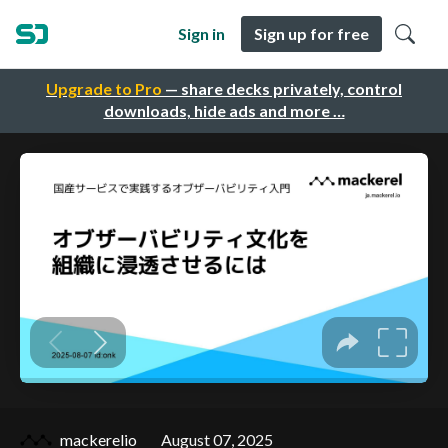
Sign in
Sign up for free
Upgrade to Pro
— share decks privately, control
downloads, hide ads and more …
mackerelio
August 07, 2025