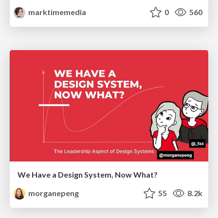
marktimemedia
0
560
We Have a Design System, Now What?
morganepeng
55
8.2k