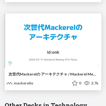
次世代Mackerelの アーキテクチャ / Mackerel Meetup #14 Next Generation Architecture
mackerelio
0
2.7k
Other Decks in Technology