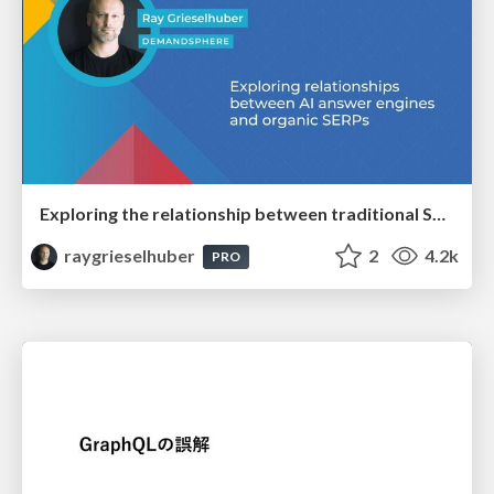
Exploring the relationship between traditional SERPs and Gen AI search
raygrieselhuber
2
4.2k
PRO