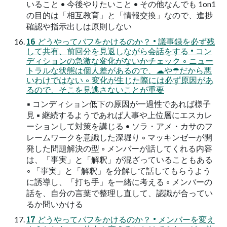
いること • 今後やりたいこと • その他なんでも 1on1
の目的は「相互教育」と「情報交換」なので、進捗
確認や指示出しは原則しない
16 どうやってバフをかけるのか？ • 議事録を必ず残
して共有、前回分を見返しながら会話をする • コン
ディションの急激な変化がないかチェック ◦ ニュー
トラルな状態は個人差があるので、☁や☂だから悪
いわけではない ◦ 変化が生じた際には必ず原因があ
るので、そこを見逃さないことが重要
▪ コンディション低下の原因が一過性であれば様子
見 ▪ 継続するようであれば人事や上位層にエスカレ
ーションして対策を講じる • ソラ・アメ・カサのフ
レームワークを意識した深堀り ◦ マッキンゼーが開
発した問題解決の型 ◦ メンバーが話してくれる内容
は、「事実」と「解釈」が混ざっていることもある
◦ 「事実」と「解釈」を分解して話してもらうよう
に誘導し、「打ち手」を一緒に考える ◦ メンバーの
話を、自分の言葉で整理し直して、認識が合ってい
るか問いかける
17 どうやってバフをかけるのか？ • メンバーを変え