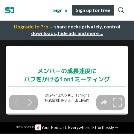
Sign in
Sign up for free
Upgrade to Pro
— share decks privately, control
downloads, hide ads and more …
·
Your Podcast. Everywhere. Effortlessly.
→
SPONSORED