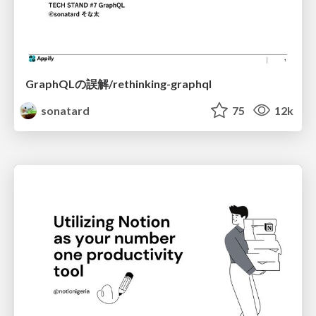
GraphQLの誤解/rethinking-graphql
sonatard
75
12k