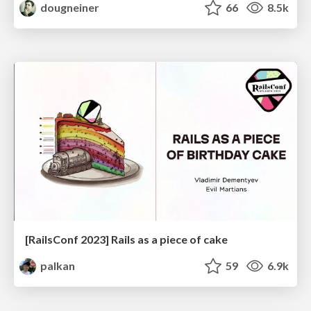
dougneiner
66
8.5k
[RailsConf 2023] Rails as a piece of cake
palkan
59
6.9k