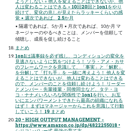
ようとしない ◦ 他人を変えることはできないが、他
人は変わることはできる ◦ 10回20回と1on1をやり
続けて、変化の兆しが見えたらラッキーくらいの感
覚 ▪ 週次であれば、2.5か月
▪ 隔週であれば、5か月 ▪ 月次であれば、10か月 マ
ネージャーのやるべきことは、メンバーを信頼して
傾聴し、成長を促し続けること
まとめ
1on1は議事録を必ず残し、コンディションの変化を
見逃さないように気をつけよう！ ソラ・アメ・カサ
のフレームワークを意識して、「事実」と「解釈」
を分解して「打ち手」を 一緒に考えよう！ 他人を変
えることはできないが、他人は変わることはできる
ので、メンバーのことを信頼し続 けよう！ リーダー
とメンバー・先輩後輩・同僚同士など、タテ・ヨ
コ・ナナメいろいろな関係性で 1on1を行い、お互
いにエンパワーメントできたら最高の組織になれる
はず！ まずはマネージャーからこれを意識して行動
していこう！ 19 まとめ
20 • HIGH OUTPUT MANAGEMENT ◦
https://www.amazon.co.jp/dp/4822255018 •
シリコンバレー式 最強の育て方