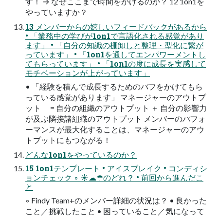
す！ → なぜここまで時間をかけるのか？ 12 1on1を
やっていますか？
13 メンバーからの嬉しいフィードバックがあるから
• 「業務中の学びが1on1で言語化される感覚があり
ます」 • 「自分の知識の棚卸しと整理・型化に繋が
っています」 • 「1on1を通してエンパワーメントし
てもらっています」 • 「1on1の度に成長を実感して
モチベーションが上がっています」
• 「経験を積んで成長するためのバフをかけてもら
っている感覚があります」 マネージャーのアウトプ
ット = 自分の組織のアウトプット ＋ 自分の影響力
が及ぶ隣接諸組織のアウトプット メンバーのパフォ
ーマンスが最大化することは、マネージャーのアウ
トプットにもつながる！
どんな1on1をやっているのか？
15 1on1テンプレート • アイスブレイク • コンディシ
ョンチェック ◦ ☀☁☂のどれ？ • 前回から進んだこ
と
◦ Findy Team+のメンバー詳細の状況は？ • 良かった
こと／挑戦したこと • 困っていること／気になって