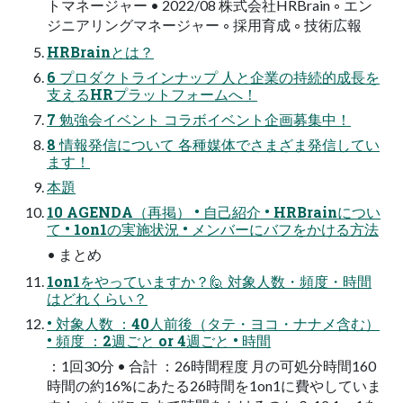
トマネージャー • 2022/08 株式会社HRBrain ◦ エン
ジニアリングマネージャー ◦ 採用育成 ◦ 技術広報
HRBrainとは？
6 プロダクトラインナップ 人と企業の持続的成長を
支えるHRプラットフォームへ！
7 勉強会イベント コラボイベント企画募集中！
8 情報発信について 各種媒体でさまざま発信してい
ます！
本題
10 AGENDA（再掲） • 自己紹介 • HRBrainについ
て • 1on1の実施状況 • メンバーにバフをかける方法
• まとめ
1on1をやっていますか？🙋 対象人数・頻度・時間
はどれくらい？
• 対象人数 ：40人前後（タテ・ヨコ・ナナメ含む）
• 頻度 ：2週ごと or 4週ごと • 時間
：1回30分 • 合計 ：26時間程度 月の可処分時間160
時間の約16%にあたる26時間を1on1に費やしていま