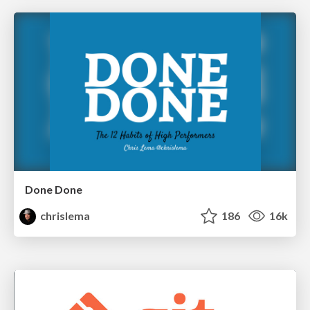
Done Done
chrislema
186
16k