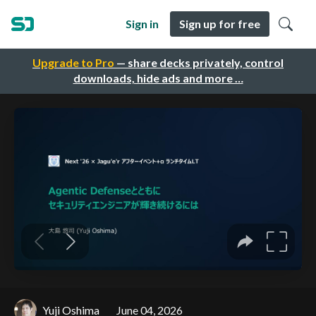
Sign in
Sign up for free
Upgrade to Pro
— share decks privately, control
downloads, hide ads and more …
Yuji Oshima
June 04, 2026