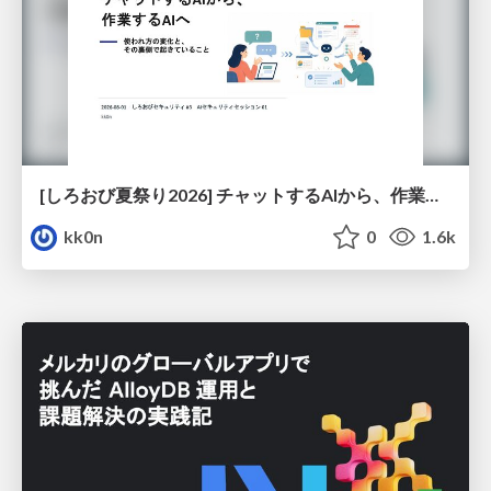
[しろおび夏祭り2026] チャットするAIから、作業するAIへ - 使われ方の変化と、その裏側で起きていること
kk0n
0
1.6k