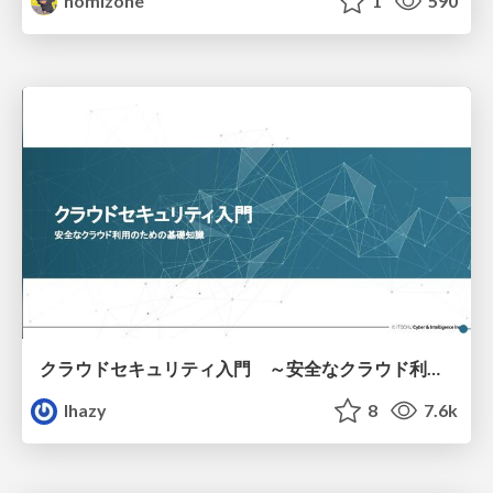
nomizone
1
590
クラウドセキュリティ入門 ～安全なクラウド利用のための基礎知識～
lhazy
8
7.6k