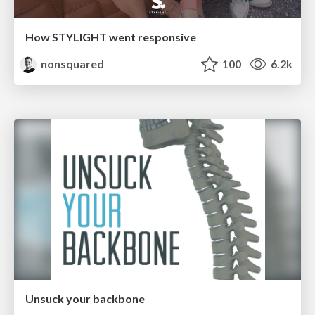
How STYLIGHT went responsive
nonsquared
100
6.2k
Unsuck your backbone