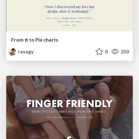
From π to Pie charts
rasagy
0
250