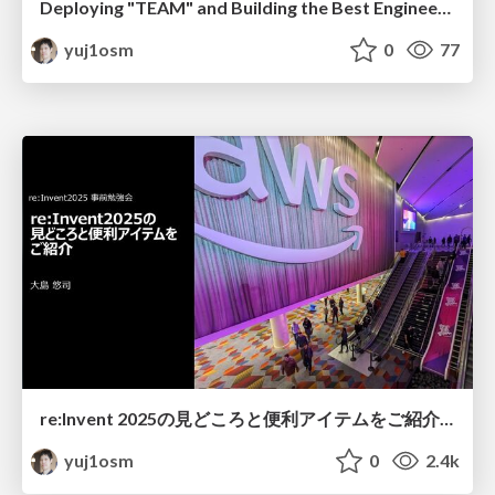
Deploying "TEAM" and Building the Best Engineering "Team" (Amarathon 2025)
yuj1osm
0
77
re:Invent 2025の見どころと便利アイテムをご紹介 / Highlights and Useful Items for re:Invent 2025
yuj1osm
0
2.4k