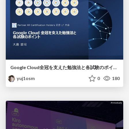
Google Cloud全冠を支えた勉強法と各試験のポイント / Study Methods and Key Points for Each Exam to Become a Google Cloud All Certification Holder
yuj1osm
0
180