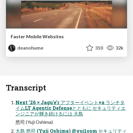
Faster Mobile Websites
deanohume
310
32k
Transcript
Next '26 × Jagu'e'r アフターイベント+α ランチタ
イムLT Agentic Defenseとともに セキュリティエ
ンジニアが輝き続けるには 大島
悠司 (Yuji Oshima)
大島 悠司 (Yuji Oshima) @yuj1osm セキュリティ