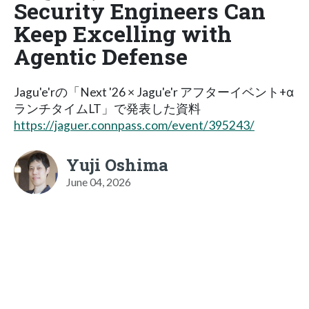
Security Engineers Can
Keep Excelling with
Agentic Defense
Jagu'e'rの「Next '26 × Jagu'e'r アフターイベント+α
ランチタイムLT」で発表した資料
https://jaguer.connpass.com/event/395243/
Yuji Oshima
June 04, 2026