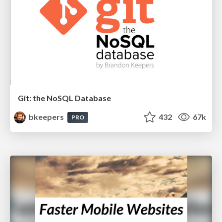
Git: the NoSQL Database
bkeepers
432
67k
PRO