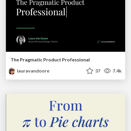
The Pragmatic Product Professional
lauravandoore
37
7.4k