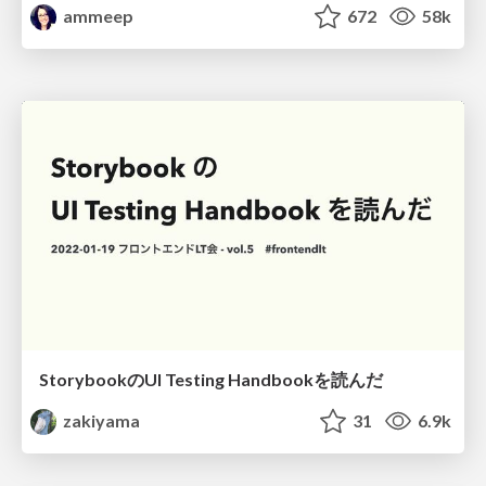
ammeep
672
58k
StorybookのUI Testing Handbookを読んだ
zakiyama
31
6.9k