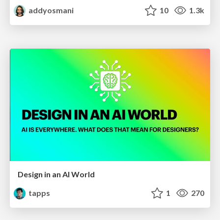
addyosmani
10
1.3k
Design in an AI World
tapps
1
270