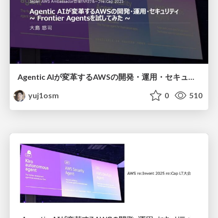
Agentic AIが変革するAWSの開発・運用・セキュリティ ～Frontier Agentsを試してみた～ / Agentic AI transforms AWS development, operations, and security I tried Frontier Agents
yuj1osm
0
510