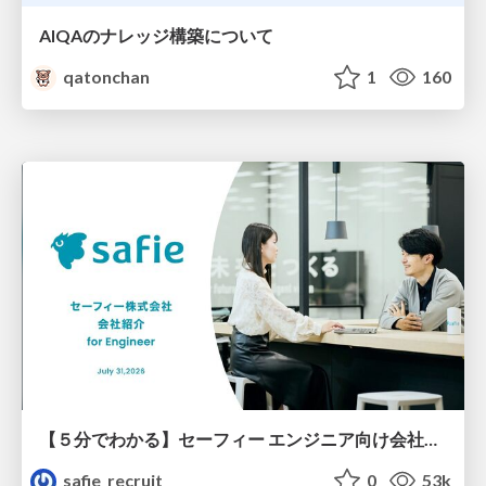
AIQAのナレッジ構築について
qatonchan
1
160
【５分でわかる】セーフィー エンジニア向け会社紹介
safie_recruit
0
53k