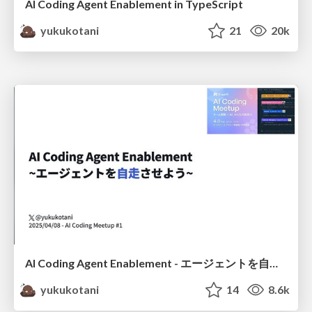
AI Coding Agent Enablement in TypeScript
yukukotani
21
20k
AI Coding Agent Enablement - エージェントを自走させよう
yukukotani
14
8.6k