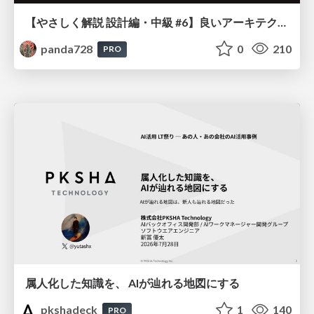
【やさしく解説 設計編・中級 #6】良いアーキテクチャとは ～ 一本の登り道の、行き先 ～
panda728
0
210
PRO
属人化した知識を、 AIが辿れる地図にする
pkshadeck
1
140
PRO