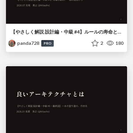
【やさしく解説 設計編・中級 #4】ルールの寿命と、システムの年輪
panda728
2
180
PRO