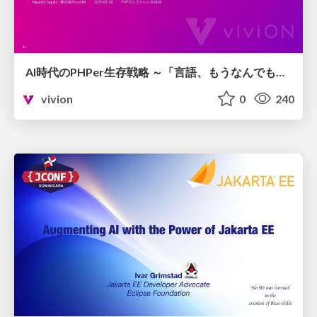
AI時代のPHPer生存戦略 ～「言語、もうなんでもよくない？」に本気で向き合う～
vivion
0
240