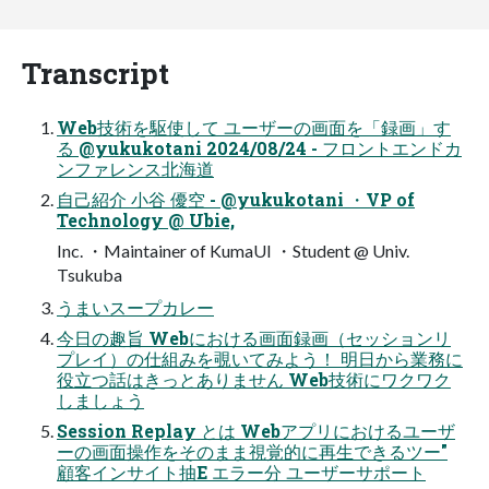
Transcript
Web技術を駆使して ユーザーの画面を「録画」す
る @yukukotani 2024/08/24 - フロントエンドカ
ンファレンス北海道
自己紹介 小谷 優空 - @yukukotani ・VP of
Technology @ Ubie,
Inc. ・Maintainer of KumaUI ・Student @ Univ.
Tsukuba
うまいスープカレー
今日の趣旨 Webにおける画面録画（セッションリ
プレイ）の仕組みを覗いてみよう！ 明日から業務に
役立つ話はきっとありません Web技術にワクワク
しましょう
Session Replay とは Webアプリにおけるユーザ
ーの画面操作をそのまま視覚的に再生できるツー"
顧客インサイト抽E エラー分 ユーザーサポート