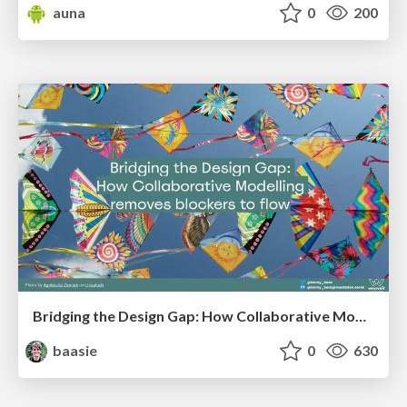
auna
0
200
Bridging the Design Gap: How Collaborative Modelling removes blockers to flow between stakeholders and teams @FastFlow conf
baasie
0
630