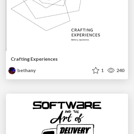
Crafting Experiences
bethany
1
240