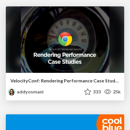
VelocityConf: Rendering Performance Case Studies
addyosmani
333
25k