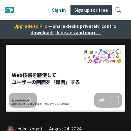
Sign in
Sign up for free
Upgrade to Pro
— share decks privately, control
downloads, hide ads and more …
Yuku Kotani
August 24, 2024