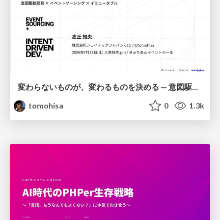
変わらないものが、変わるものを決める — 意図駆動開発 × イベントソーシング × イミュータブル | What Doesn't Change Decides What Can — IDD × Event Sourcing × Immutability
tomohisa
0
1.3k