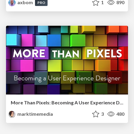
axbom
1
890
PRO
More Than Pixels: Becoming A User Experience Designer
marktimemedia
3
480