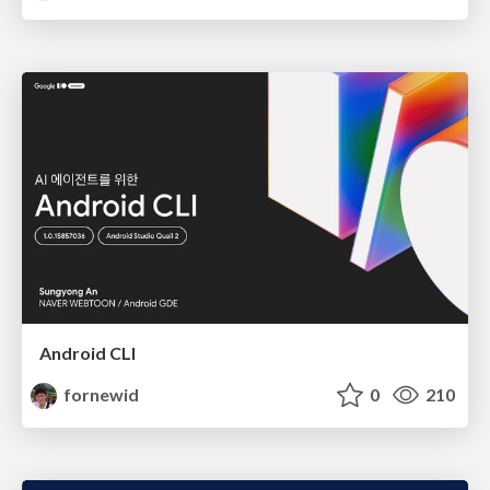
Android CLI
fornewid
0
210