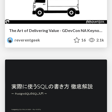
The Art of Delivering Value - GDevCon NA Keynote
reverentgeek
16
2.1k