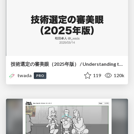
技術選定の審美眼（2025年版） / Understanding the Spiral of Technologies 2025 edition
twada
119
120k
PRO