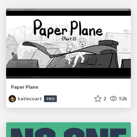
Paper Plane
katiecoart
2
52k
PRO