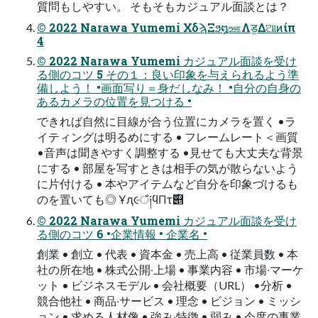
質問もしやすい。 そもそもカジュアル⾯談とは？
© 2022 Narawa Yumemi ΧδϡΞϧ໘ஊΛड͚Δଆͷίπ
4
© 2022 Narawa Yumemi カジュアル⾯談を受け
る側のコツ 5 その１：良い印象を与えられるよう準
備しよう！ •画⾯写り＝⾝だしなみ！ •⾃分の⾃⾝の
あるカメラの位置を⾒つける •
できれば⾃然に⽬線が合う位置にカメラを置く •ラ
イティングは明るめにする • フレームレート＜画質
•⾳声は聞きやすく調整する •⾒せても⼤丈夫な背景
にする • 部屋を写すときは相⼿の気が散らないよう
に⽚付ける • 本やアイテムなど⾃分を印象づけるも
のを置いても◎ Ұԯ૯ঁ༏ϥΠτ࣌୅
© 2022 Narawa Yumemi カジュアル⾯談を受け
る側のコツ 6 •企業情報 • 企業名 •
創業 • 創⽴ • 代表 • 資本⾦ • 売上⾼ • 従業員数 • 本
社の所在地 • 株式公開‧上場 • 事業内容 • 市場‧マーケ
ット • ビジネスモデル • 会社概要（URL） •分析 •
競合他社 • 商品‧サービス • 理念 • ビジョン • ミッシ
ョン • 求める⼈材像 • 強み‧特徴 • 弱み • 今度の事業