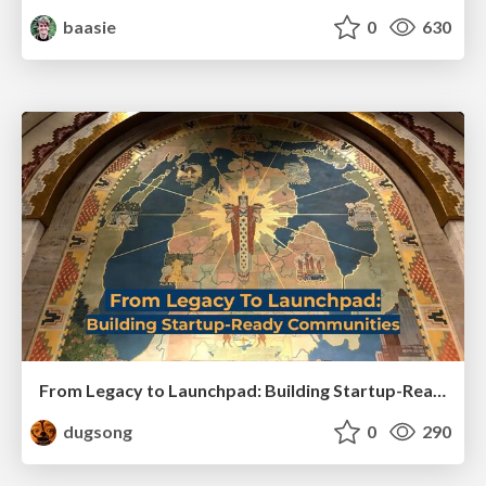
baasie
0
630
From Legacy to Launchpad: Building Startup-Ready Communities
dugsong
0
290