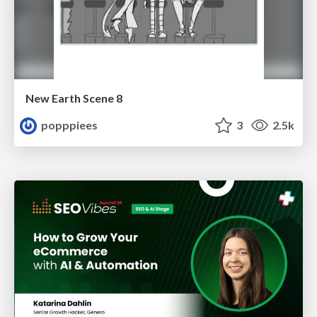
New Earth Scene 8
popppiees
3
2.5k