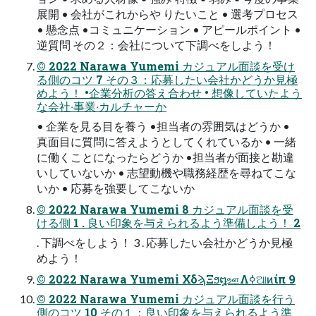
展開 • 会社がこれからや りたいこと • 選考プロセス
• 懸念点 •コミュニケーション • アピールポイント •
逆質問 その２：会社について下調べをしよう！
© 2022 Narawa Yumemi カジュアル⾯談を受け
る側のコツ 7 その３：応募したい会社かどうか⾒極
めよう！ •企業分析の答え合わせ • 想像していたよう
な会社‧事業‧カルチャーか
• 企業を⾒る⽬を養う •担当者の雰囲気はどうか •
真⾯⽬に質問に答えようとしてくれているか • ⼀緒
に働くことになったらどうか •担当者が⾯接と勘違
いしていないか • 志望動機や職務経歴を尋ねてこな
いか • 応募を強要してこないか
© 2022 Narawa Yumemi 8 カジュアル⾯談を受
ける側 1 . 良い印象を与えられるよう準備しよう！ 2
. 下調べをしよう！ 3 . 応募したい会社かどうか⾒極
めよう！
© 2022 Narawa Yumemi ΧδϡΞϧ໘ஊΛߦ͏ଆͷίπ 9
© 2022 Narawa Yumemi カジュアル⾯談を⾏う
側のコツ 10 その１：良い印象を与えられるよう準