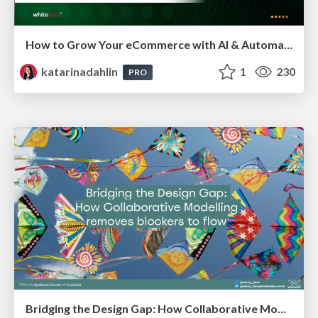
How to Grow Your eCommerce with AI & Automation
katarinadahlin
1
230
PRO
Bridging the Design Gap: How Collaborative Modelling removes blockers to flow between stakeholders and teams @FastFlow conf