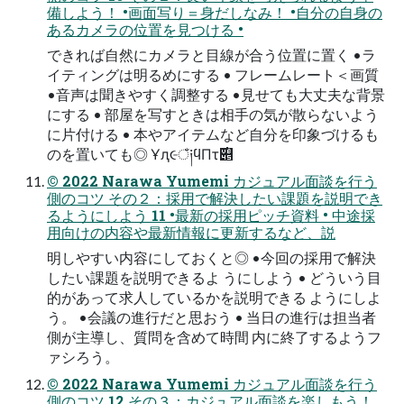
備しよう！ •画⾯写り＝⾝だしなみ！ •⾃分の⾃⾝の
あるカメラの位置を⾒つける •
できれば⾃然にカメラと⽬線が合う位置に置く •ラ
イティングは明るめにする • フレームレート＜画質
•⾳声は聞きやすく調整する •⾒せても⼤丈夫な背景
にする • 部屋を写すときは相⼿の気が散らないよう
に⽚付ける • 本やアイテムなど⾃分を印象づけるも
のを置いても◎ Ұԯ૯ঁ༏ϥΠτ࣌୅
© 2022 Narawa Yumemi カジュアル⾯談を⾏う
側のコツ その２：採⽤で解決したい課題を説明でき
るようにしよう 11 •最新の採⽤ピッチ資料 • 中途採
⽤向けの内容や最新情報に更新するなど、説
明しやすい内容にしておくと◎ •今回の採⽤で解決
したい課題を説明できるよ うにしよう • どういう⽬
的があって求⼈しているかを説明できる ようにしよ
う。 •会議の進⾏だと思おう • 当⽇の進⾏は担当者
側が主導し、質問を含めて時間 内に終了するようフ
ァシろう。
© 2022 Narawa Yumemi カジュアル⾯談を⾏う
側のコツ 12 その３：カジュアル⾯談を楽しもう！