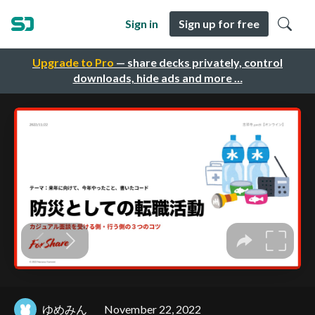
Sign in
Sign up for free
Upgrade to Pro
— share decks privately, control
downloads, hide ads and more …
ゆめみん
November 22, 2022