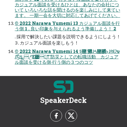
カジュアル⾯談を受けるひとは、あなたの会社につ
いて いろいろな話を聞けるのを楽しみにして来てい
ます。 ⼀期⼀会を⼤切に対応してあげてください。
© 2022 Narawa Yumemi 13 カジュアル⾯談を⾏
う側 1 . 良い印象を与えられるよう準備しよう！ 2
. 採⽤で解決したい課題を説明できるようにしよう！
3 . カジュアル⾯談を楽しもう！
© 2022 Narawa Yumemi 14 དྷ೥ʹ޲͚ͯɺࠓ೥΍ͬͨ͜ͱɺॻ͍ͨίʔυ
Ԡืॻྨඋ͑͋Ε͹༕͍ͳ͠ 防災としての転職活動 カジュア
ル⾯談を受ける側‧⾏う側の３つのコツ
SpeakerDeck