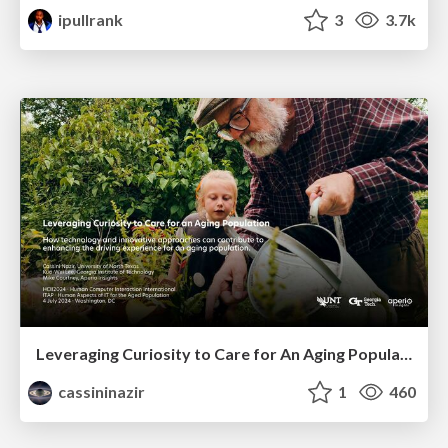
ipullrank
3
3.7k
Leveraging Curiosity to Care for An Aging Population
cassininazir
1
460