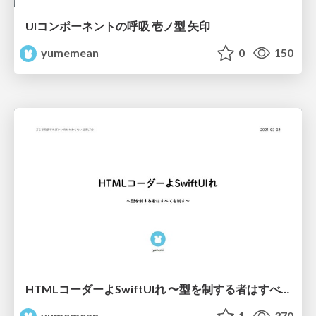
UIコンポーネントの呼吸 壱ノ型 矢印
yumemean
0
150
HTMLコーダーよSwiftUIれ 〜型を制する者はすべてを制す〜
yumemean
1
370