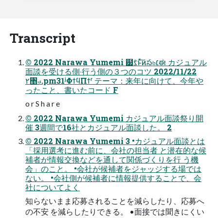
Transcript
© 2022 Narawa Yumemi ๷ࡂͱͯ͠ͷస৬׆ಈ カジュアル
⾯談を受ける側‧⾏う側の３つのコツ 2022/11/22
٢঵ࣉ.pm31ʲΦϯϥΠϯʳ テーマ：来年に向けて、今年や
ったこと、書いたコード F
o r S h a r e
© 2022 Narawa Yumemi カジュアル⾯談祭り開
催 3週間で16社とカジュアル⾯談した。 2
© 2022 Narawa Yumemi 3 •カジュアル⾯談とは
「採⽤選考に進む前に、会社の担当者 と潜在的な候
補者が情報交換などを通して関係づくりを⾏ う機
会」のこと。 •会社が候補者をジャッジする場では
ない。 •会社側が候補者に情報提供することで、会
社についてよく
知らないまま応募されることを減らしたり、応募へ
の不安 を減らしたりできる。 •⾯接では聞きにくい