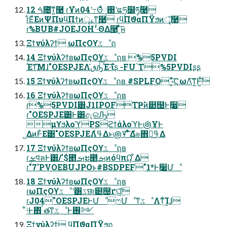
12 ࠓ೔͠ͳ͍࿩ ɾҰํͷ04ʹ߹Θͤͨ࢓༷ʹແཧ໼ཧ͚ۙͮͨ࿩
ɾͦΕͧΕͷΨΠυϥΠϯͷৄࡉͳ࿩ ɾϥΠϑαΠΫϧͷৄ͍͠࿩
ɾ%BUB#JOEJOHʹ·ͭΘΔ࿩ ͔ͨͬͨ͠ʜ
Ξϯνύλʔϯ ωΠςΟϒػೳฤ
14 ΞϯνύλʔϯʙωΠςΟϒػೳฤʙ %5PVDI
Έͳ͞Μɺ"OESPJEΛڧ͘ԡͯ͠Έ·͠ΐ͏ʂ -FU`T%5PVDIʂʂ
15 ΞϯνύλʔϯʙωΠςΟϒػೳฤʙ #SPLFO ˞͚ͬͯ͠ϚωΛ͠ͳ͍Ͱ͍ͩ͘͞
16 ΞϯνύλʔϯʙωΠςΟϒػೳฤʙ
ɾ%5PVDI͸J1IPOFTҎ߱ͷ୺຤Ͱ࣮૷
ɾ"OESPJE͸Ͱ͸ඇରԠ
μϒϧλοϓPSϩϯάλοϓͰ౷ҰͰ
͖ΔͷͰ͋Ε͹"OESPJEΛߟ͑Δͱ౷Ұ͠ ͯ͋͛Δํ๏΋ߟྀ͢Δ
17 ΞϯνύλʔϯʙωΠςΟϒػೳฤʙ
ɾܾࡁपลͰ͸/'$౥ࡌະ౥ࡌͷόϥπΩ͕ ͋Δ
ɾ"7'PVOEBUJPOͱ#BSDPEF"1*Ͱ࣮૷Մೳ
18 ΞϯνύλʔϯʙωΠςΟϒػೳฤʙ
ɾωΠςΟϒػೳʹ͸ػछɾ୺຤ґଘ͕ܹ͍͠
ɾJ04"OESPJEͰՄೳෆՄೳͳػೳΛͳͨ͘͢Ίɺ
͋͘·Ͱ΋ิࠤతͳػೳͰ࢖༻
Ξϯνύλʔϯ ϥΠϑαΠΫϧฤ