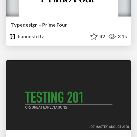
Typedesign – Prime Four
hannesfritz
42
3.1k