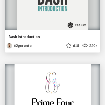
Bash Introduction
62gerente
615
220k