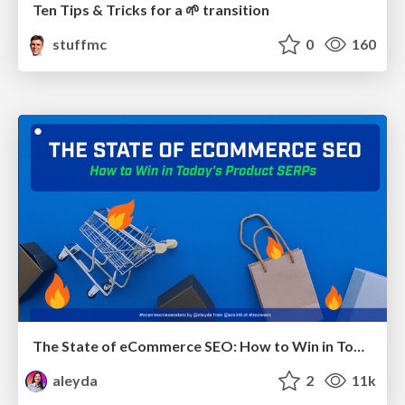
Ten Tips & Tricks for a 🌱 transition
stuffmc
0
160
The State of eCommerce SEO: How to Win in Today's Products SERPs - #SEOweek
aleyda
2
11k