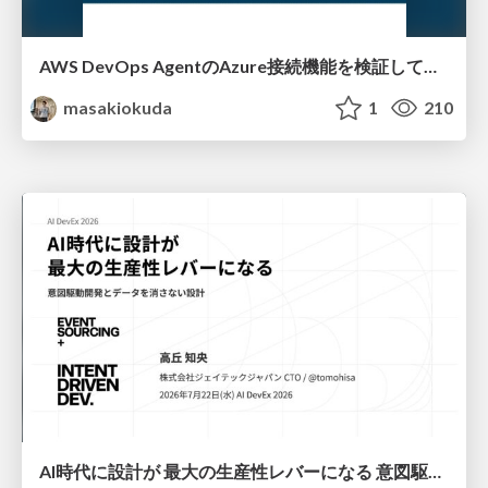
AWS DevOps AgentのAzure接続機能を検証して見えた活用法／Use Cases Verified for the AWS DevOps Agent's Azure Connectivity Feature
masakiokuda
1
210
AI時代に設計が 最大の生産性レバーになる 意図駆動開発とデータを消さない設計｜Don't Delete Your Data or Your Intent — Design as the Deepest Lever in the AI Era