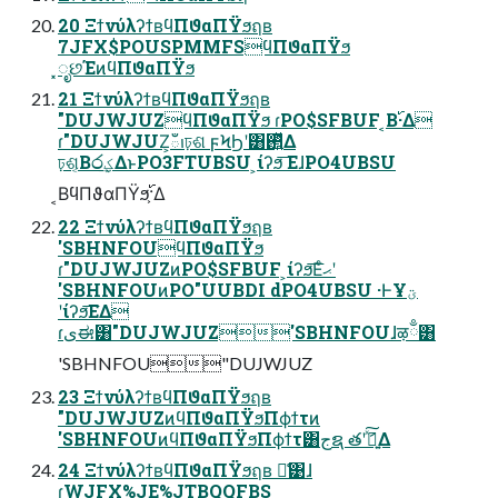
20 ΞϯνύλʔϯʙϥΠϑαΠΫϧฤʙ
7JFX$POUSPMMFSϥΠϑαΠΫϧ
͓ೃછΈͷϥΠϑαΠΫϧ
21 ΞϯνύλʔϯʙϥΠϑαΠΫϧฤʙ
"DUJWJUZϥΠϑαΠΫϧ ɾPO$SFBUF ͔Β࢝·Δ
ɾ"DUJWJUZ͕ఀࢭঢ়ଶ ϝϞϦʹ͸࢒͍ͬͯΔ
ঢ়ଶ͔Β෮ؼ͢ΔͱPO3FTUBSU ͕ίʔϧ͞ ΕɺPO4UBSU
͔ΒϥΠϑαΠΫϧ͕࢝·Δ
22 ΞϯνύλʔϯʙϥΠϑαΠΫϧฤʙ
'SBHNFOUϥΠϑαΠΫϧ
ɾ"DUJWJUZͷPO$SFBUF ͕ίʔϧ͞Εͨޙʹ
'SBHNFOUͷPO"UUBDI dPO4UBSU ·ͰҰؾ
ʹίʔϧ͞ΕΔ
ɾىಈ͸"DUJWJUZ'SBHNFOUɺऴྃ͸
'SBHNFOU"DUJWJUZ
23 ΞϯνύλʔϯʙϥΠϑαΠΫϧฤʙ
"DUJWJUZͷϥΠϑαΠΫϧΠϕϯτͷ
'SBHNFOUͷϥΠϑαΠΫϧΠϕϯτ͸جຊ తʹަ͍ࠩͯ͠Δ
24 ΞϯνύλʔϯʙϥΠϑαΠΫϧฤʙ ྫ͑͹ɺ
ɾWJFX%JE%JTBQQFBS