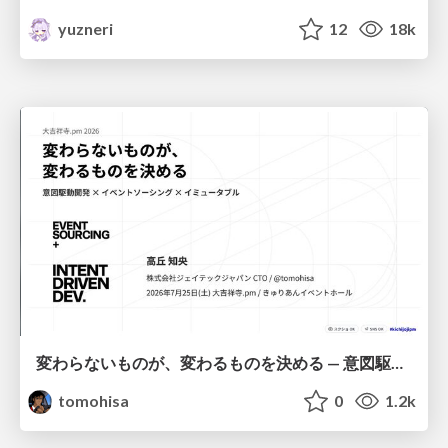
yuzneri
12
18k
変わらないものが、変わるものを決める — 意図駆動開発 × イベントソーシング × イミュータブル | What Doesn't Change Decides What Can — IDD × Event Sourcing × Immutability
tomohisa
0
1.2k