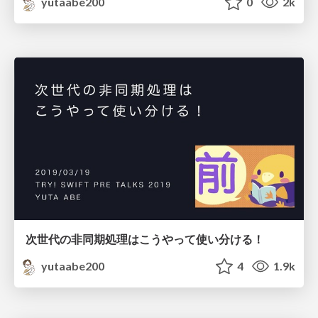
yutaabe200
0
2k
次世代の非同期処理はこうやって使い分ける！
yutaabe200
4
1.9k