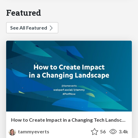
Featured
See All Featured
How to Create Impact in a Changing Tech Landscape [PerfNow 2023]
tammyeverts
56
3.4k