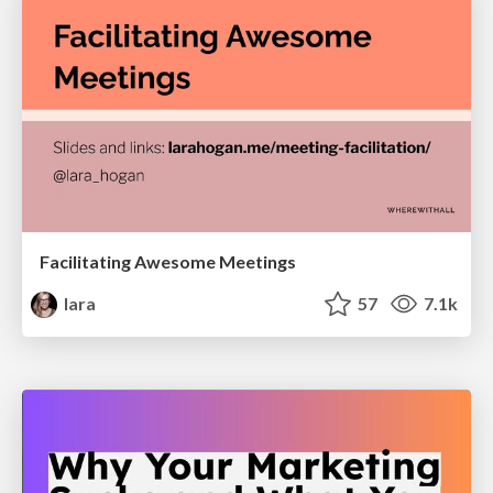
Facilitating Awesome Meetings
lara
57
7.1k