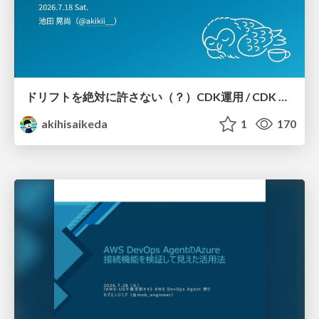
ドリフトを絶対に許さない（？）CDK運用 / CDK Ops with Zero Tolerance for Drifts (?)
akihisaikeda
1
170