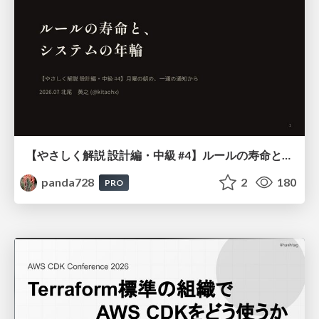
【やさしく解説 設計編・中級 #4】ルールの寿命と、システムの年輪
panda728
2
180
PRO