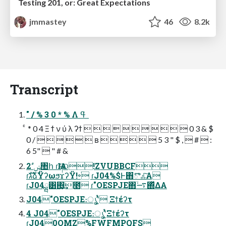
Testing 201, or: Great Expectations
jmmastey
46
8.2k
Transcript
" / % 3 0 * % Λ ߟ ͑
ͨ * 0 4 Ξ ϯ ν ύ λ ʔϯ            0 3 & $
0 /       ʙ       5 3 " $ ,  #  :
6 5"  " # &
2 ࣗݾ঺հ ɾѨ෦༏ଠ!ZVUBBCF
ɾגࣜձࣾΫʔωϧϫʔΫ!৽ׁ ɾJ04%$Ͱ΋ొஃͨ͠Α
ɾJ04ྺ͸΋͏͙͢೥ ɾ"OESPJE΋࠷ۙ΍ͬͯΔΑ
J04"OESPJE։ൃʹ͍ͭͯ Ξϯέʔτ
4 J04"OESPJE։ൃʹ͍ͭͯΞϯέʔτ
ɾJ040OMZ%FWFMPQFS