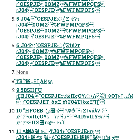
ɾ"OESPJE0OMZ%FWFMPQFS
ɾJ04"OESPJE%FWFMPQFS
5 J04"OESPJE։ൃʹ͍ͭͯΞϯέʔτ
ɾJ040OMZ%FWFMPQFS
ɾ"OESPJE0OMZ%FWFMPQFS
ɾJ04"OESPJE%FWFMPQFS
6 J04"OESPJE։ൃʹ͍ͭͯΞϯέʔτ
ɾJ040OMZ%FWFMPQFS
ɾ"OESPJE0OMZ%FWFMPQFS
ɾJ04"OESPJE%FWFMPQFS
None
͔ͤͬ͘ͳΒͲͬͪ΋࡞Εͨํ͕͍͍ΑͶʂʂ
9 5BSHFU
ɾ͜Ε͔ΒJ04"OESPJEಉ࣌ωΠςΟϒ։ൃΛਓͰߦΘͳ͍ͱͳঢ়گͷํ
 ɾ"OESPJEΤϯδχΞʹ΍͍͞͠J04ΤϯδχΞʹͳΓ͍ͨํ
10 "HFOEB ɾࣗݾ঺հˡࠓऴΘͬͨ ɾΞϯνύλʔϯ
ɹωΠςΟϒػೳฤ ɹϥΠϑαΠΫϧฤ
ɹϨΠΞ΢τฤ ɾ·ͱΊ
11 ࠓ೔͢Δ࿩ ɾେ·͔ͳJ04ͱ"OESPJEͷҧ͍
ɾJ04Ͱ͸༰қʹ࣮૷Ͱ͖Δ͕"OESPJEͰ͸ͦ͏΋͍͔ͳ͍࿩ ɾˢͷٯ