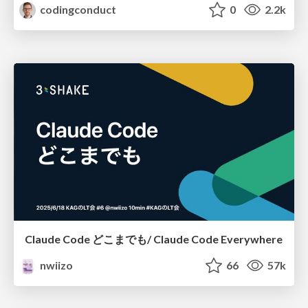
codingconduct
0
2.2k
Claude Code どこまでも/ Claude Code Everywhere
nwiizo
66
57k