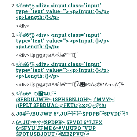
એݴత6*͓͞Β͍ <div> <input class="input"
type="text" value=""> <p>Input: {}</p>
<p>Length: {}</p>
</div>
એݴత6*͓͞Β͍ <div> <input class="input"
type="text" value=""> <p>Input: {}</p>
<p>Length: {}</p>
</div> ίίʂ ը໘ͷঢ়ଶΛએݴతʹ؅ཧ͍ͨ͠
એݴత6*͓͞Β͍ <div> <input class="input"
type="text" value=""> <p>Input: {}</p>
<p>Length: {}</p>
</div> ίίʂ ը໘ͷঢ়ଶΛએݴతʹ؅ཧ͍ͨ͠ ͋Δ΂͖ঢ়ଶΛهड़ͯ͠6*Λߏங͢Δͱ͍͏ߟ͑ํ
એݴత6* ɾԾ૝%0.
ɾ3FBDUJWF1SPHSBNJOH ɾ'MVY
ɾ)PPLT 3FBDUΛච಄ͱͨ͠KTίϛϡχςΟ͕ݗҾ͍ͯͨ͠จԽ
J04/BUJWF 6*,JU$PDPB5PVDI ˠ
6*,JU$PDPB5PVDI 6*7JFX
6*5FYU'JFME 6*#VUUPO "VUP
$POTUSBJOUT MBZPVU