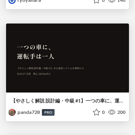
【やさしく解説 設計編・中級 #1】一つの車に、運転手は一人 ～ある倉庫システムの事例から～
panda728
0
200
PRO