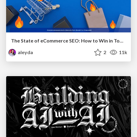
The State of eCommerce SEO: How to Win in Today's Products SERPs - #SEOweek
aleyda
2
11k