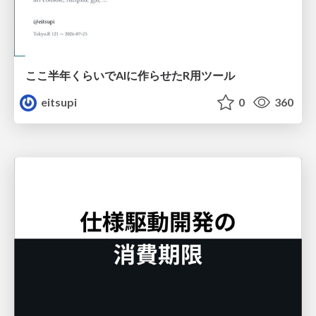
ここ半年くらいでAIに作らせたR用ツール
eitsupi
0
360