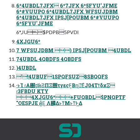
6*4UBDL7JFX 6*7JFX 6*5FYU'JFME
6*#VUUPO 6*4UBDL7JFX WFSUJDBM
6*4UBDL7JFX IPSJ[POUBM 6*#VUUPO
6*5FYU'JFME
6*,JU$PDPB5PVDI
4XJGU6*
7 WFSUJDBM ) IPSJ[POUBM 4UBDL
74UBDL 4QBDFS 4QBDFS
)4UBDL
ˡ!4UBUF1SPQFSUZ8SBQQFS
·ͱΊ ɾΑ͏΍͘ಠࣗͷϨΠΞ΢τγεςϜ͔Βղ์͞ΕͨJ04ΤϯδχΞ
ɾ3FBDU KTY
4XJGU6*+FUQBDL$PNQPTF
"OESPJE ͷ͍ͣΕ͔ Λ஌͍ͬͯΔͱͳΜͱͳ͘Ͱ͖Δ