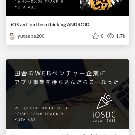
iOS anti pattern thinking ANDROID
yutaabe200
0
1.7k