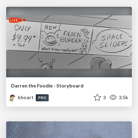
Darren the Foodie - Storyboard
khoart
3
3.5k
PRO