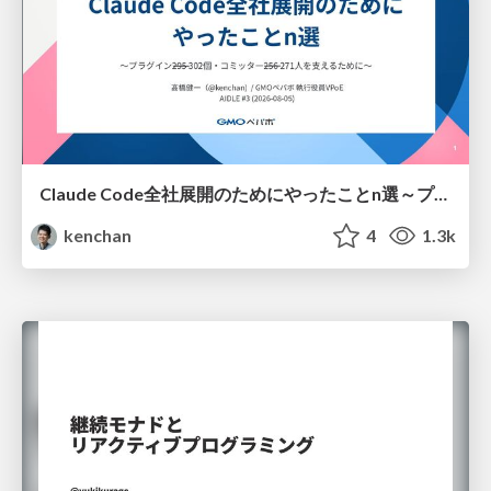
Claude Code全社展開のためにやったことn選～プラグイン302個・コミッター271人を支えるために～
kenchan
4
1.3k