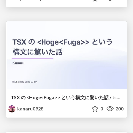
TSX の <Hoge<Fuga>> という構文に驚いた話 / tsx-type-argument-syntax
kanaru0928
0
200