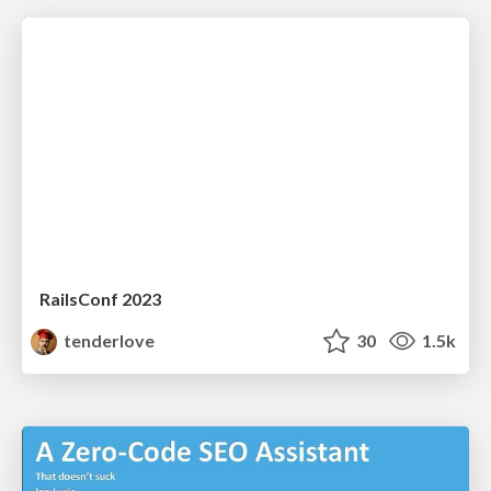
RailsConf 2023
tenderlove
30
1.5k