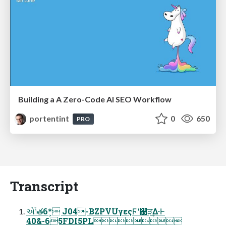
Building a A Zero-Code AI SEO Workflow
portentint
0
650
PRO
Transcript
એݴత6*͕ J04-BZPVUγεςϜʹ஀ੜ͢Δ·Ͱ
40&-65FDI5PL