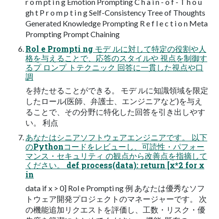
r o m pt i n g Emotion Prompting C h a i n - o f - T h o u
gh t P r o m p t i n g Self-Consistency Tree of Thoughts
Generated Knowledge Prompting R e f l e c t i o n Meta
Prompting Prompt Chaining
Rol e Prompti ng モデ ルに対して特定の役割や人
格を与えることで、応答のスタイルや 視点を制御す
るプ ロンプ トテクニック 回答に一貫した視点や口
調
を持たせることができる。 モデ ルに知識領域を限定
したロール(医師、弁護士、エンジニアなど)を与え
ることで、その分野に特化した回答を引き出しやす
い。 利点
あなたはシニアソフトウェアエンジニアです。 以下
のPythonコードをレビューし、可読性・パフォー
マンス・セキュリティ の観点から改善点を指摘して
ください。 def process(data): return [x*2 for x
in
data if x > 0] Rol e Prompti ng 例 あなたは優秀なソフ
トウェア開発プロジェクトのマネージャーです。 次
の機能追加リクエストを評価し、工数・リスク・優