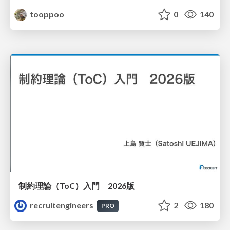
tooppoo
0
140
制約理論（ToC）入門 2026版
recruitengineers
2
180
PRO