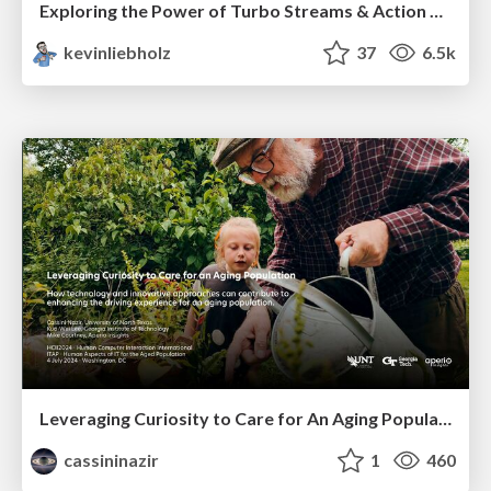
Exploring the Power of Turbo Streams & Action Cable | RailsConf2023
kevinliebholz
37
6.5k
Leveraging Curiosity to Care for An Aging Population
cassininazir
1
460