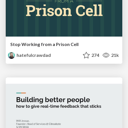
Stop Working from a Prison Cell
hatefulcrawdad
274
21k