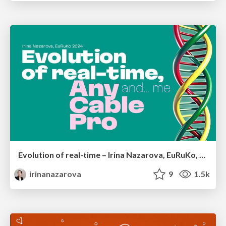
Evolution of real-time – Irina Nazarova, EuRuKo, 2024
irinanazarova
9
1.5k