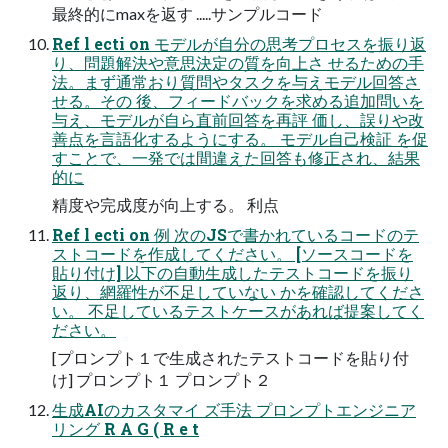
最終的にmaxを返す .....サンプルコード
Ref l ecti on モデルが⾃分の思考プロセスを振り返
り、問題解決や意思決定の質を向上さ せるための⼿
法。まず通常おり質問やタスクを与えモデル回答さ
せる。その 後、フィードバックを求める追加問いを
与え、モデルが自ら直前回答を再評 価し、誤りや改
善点を言語化するようにする。 モデル自己検証 を促
すことで、一発では間違えた回答も修正され、結果
的に
精度や完成度が向上する。 利点
Ref l ecti on 例 次のJSで書かれているコードのテ
ストコードを作成してください。 [ソースコードを
貼り付け] 以下の自動生成したテストコードを振り
返り、網羅性が不足していない かを確認してくださ
い。 不足しているテストケースがあれば提案してく
ださい。
[プロンプト１で生成されたテストコードを貼り付
け] プロンプト１ プロンプト２
生成AIのカスタマイ ズ手法 プロンプトエンジニア
リング R A G ( R e t