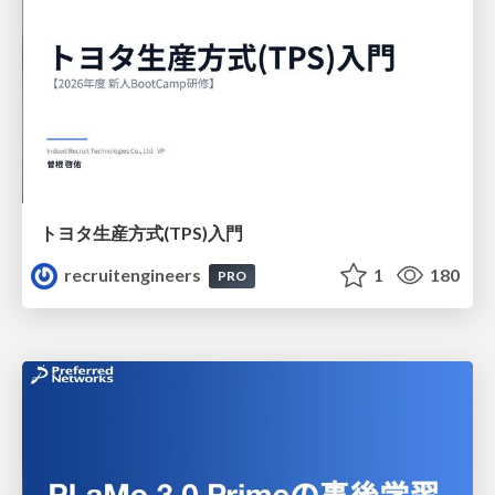
トヨタ⽣産⽅式(TPS)⼊⾨
recruitengineers
1
180
PRO