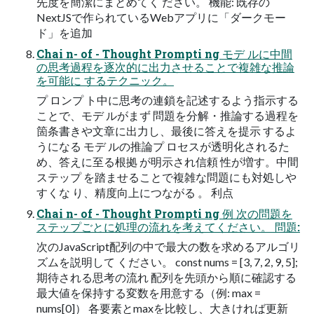
先度を簡潔にまとめてく ださい。 機能: 既存の
NextJSで作られているWebアプリに「ダークモー
ド」を追加
Chai n- of - Thought Prompti ng モデ ルに中間
の思考過程を逐次的に出力させることで複雑な推論
を可能に するテクニック。
プ ロンプ ト中に思考の連鎖を記述するよう指示する
ことで、モデ ルがまず 問題を分解・推論する過程を
箇条書きや文章に出力し、最後に答えを提示 するよ
うになる モデ ルの推論プ ロセスが透明化されるた
め、答えに至る根拠 が明示され信頼 性が増す。中間
ステップ を踏ませることで複雑な問題にも対処しや
すくな り、精度向上につながる 。 利点
Chai n- of - Thought Prompti ng 例 次の問題を
ステップごとに処理の流れを考えてください。 問題:
次のJavaScript配列の中で最大の数を求めるアルゴリ
ズムを説明して ください。 const nums = [3, 7, 2, 9, 5];
期待される思考の流れ 配列を先頭から順に確認する
最大値を保持する変数を用意する（例: max =
nums[0]） 各要素とmaxを比較し、大きければ更新