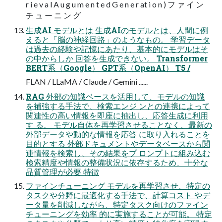
r i e v a l A u g u m e n t e d G e n e r at i o n ) フ ァ イ ン
チ ュ ー ニ ン グ
生成AI モデルとは 生成AIのモデルとは、人間に例
えると「脳の神経回路」のようなもの。 学習データ
は過去の経験や記憶にあたり、基本的にモデルはそ
の中からしか 回答を生成できない。 Transformer
BERT系（Google） GPT系（OpenAI） T5 /
FLAN / LLaMA / Claude / Gemini ......
RAG 外部の知識ベースを活用して、モデルの知識
を補強する手法で、検索エンジ ンとの連携によって
関連性の高い情報を即座に抽出し、応答生成に利用
す る。 モデル⾃体を再学習させることなく、最新の
外部データや動的な情報を応答 に取り⼊れることを
目的とする 外部ドキュメントやデータベースから関
連情報を検索し、その結果をプ ロンプトに組み込む
検索精度や情報の整備状況に依存するため、⼗分な
品質管理が必要 特徴
ファインチューニング モデルを再学習させ、特定の
タスクや分野に最適化する手法で、計算コスト やデ
ータ量を削減しながら、特定タスク向けのファイン
チューニングを効率 的に実施することが可能。 特定