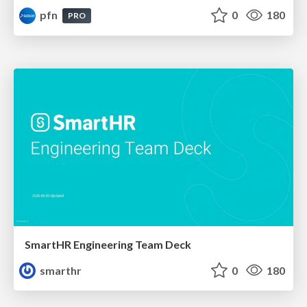
pfn
0
180
PRO
SmartHR Engineering Team Deck
smarthr
0
180