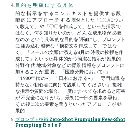
目 的 を 明 確 に す る 具 体
的 な 指 示 を す る コ ン テ キ ス ト を 提 供 す る 段
階 的 に ア プ ロ ー チ す る 漠然とした「〇〇につい
て教えて」 や「〇〇を作成して」といった指示 で
はなく、何を知りたいのか、ど ん な成果物が 必要
なのか という具体 的な目的を明確にし、プロンプト
に 組み込む 曖昧な「挨拶文を作成して」で はな
く、 「メールの文頭に添える8月の 時候の挨拶を作
成して」といった具 体的かつ簡潔な指示が 効果的
分野‧年代‧地域‧対象など の背景 情報をプロンプトに
加えることが 重 要。 「医療分野において~」
「1980年代 の~」 「日本におけ る~」 「専門知識 を
持たない初心者に向けて説明して くだ さい」 複雑
な指示や質問の場合、一度にす べ てを求めると応答
が 不完全になり が ち。最初に一部の要素を尋ね、
そ の後に次の要素を問うといったアプ ローチが 効
果的
プロンプト技術 Zero-Shot Prompting Few-Shot
Prompting R o l e P