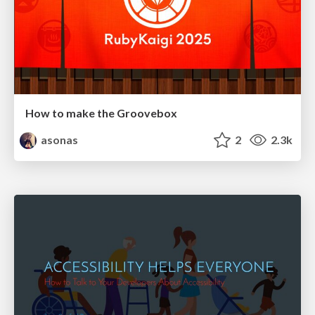
How to make the Groovebox
asonas
2
2.3k