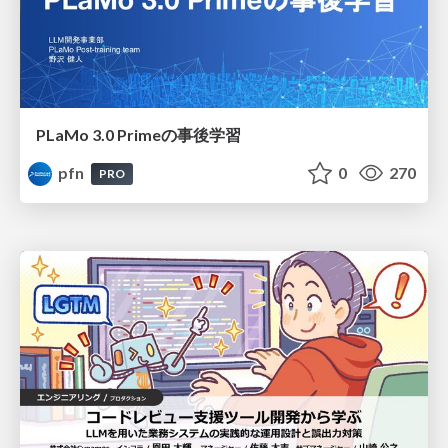
PLaMo 3.0 Primeの事後学習
pfn
0
270
PRO