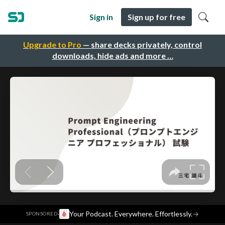
Sign in
Sign up for free
Upgrade to Pro
— share decks privately, control
downloads, hide ads and more …
·
Your Podcast. Everywhere. Effortlessly.
→
SPONSORED