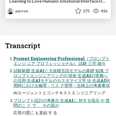
Learning to Love Humans: Emotional Interface Design
aarron
275
41k
Transcript
Prompt Engineering Professional（プロンプト
エンジ ニア プロフェッショナル） 試験 三宅 雄斗
試験範囲 生成AIと大規模言語モデルの基礎 知識 プ
ロンプトエンジニアリングの 技術 生成AIの実務へ
の活用 生成AIモデルのカスタマイズ手 法 生成AI利
用時における倫理・リス ク管理・法律上の考慮事項
AIエージェントとコンテキストエ ンジニアリング
プロンプト設計の考慮点 生成AIに 対する指示 や 質
問のこ と で 、 その質が
応答の質に も直結 す る