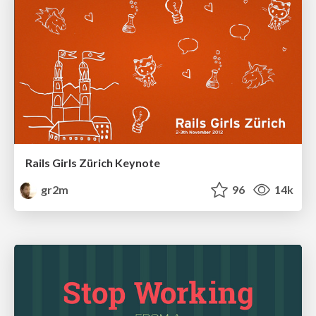
Rails Girls Zürich Keynote
gr2m
96
14k