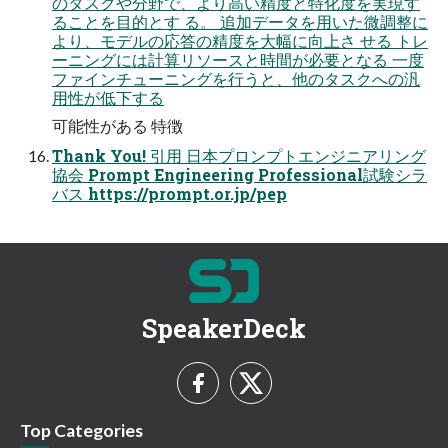
のタスクや分野で、より⾼い精度と特化度を実現す
ることを目的とす る。 追加データを⽤いた微調整に
より、モデルの応答の精度を⼤幅に向上さ せる トレ
ーニングには計算リソースと時間が必要となる ⼀度
ファインチューニングを⾏うと、他のタスクへの汎
⽤性が低下する
可能性がある 特徴
Thank You! 引用 日本プロンプトエンジニアリング
協会 Prompt Engineering Professional試験シラ
バス https://prompt.or.jp/pep
SpeakerDeck
Top Categories