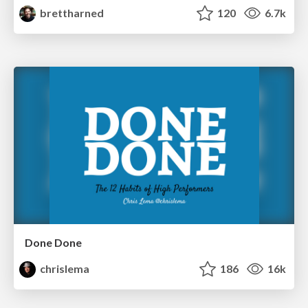
brettharned
120
6.7k
Done Done
chrislema
186
16k