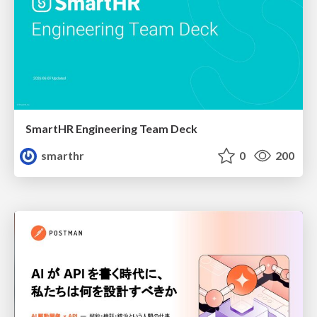
SmartHR Engineering Team Deck
smarthr
0
200