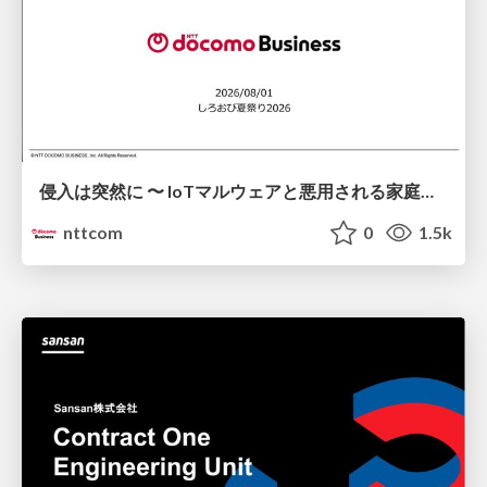
侵入は突然に 〜 IoTマルウェアと悪用される家庭の機器 ～ / When Intrusion Strikes: IoT Malware and the Abuse of Home Devices
nttcom
0
1.5k