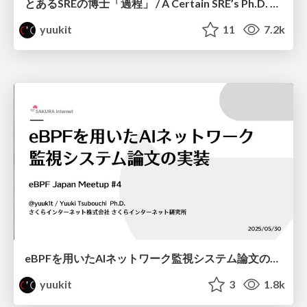
とあるSREの博士「過程」 / A Certain SRE’s Ph.D. Journey
yuukit
11
7.2k
eBPFを用いたAIネットワーク監視システム論文の実装 / eBPF Japan Meetup #4
yuukit
3
1.8k