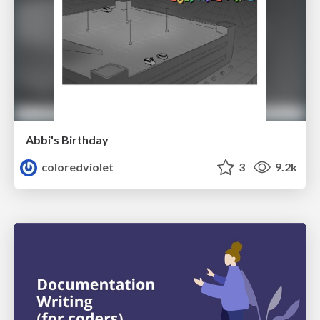
Abbi's Birthday
coloredviolet
3
9.2k