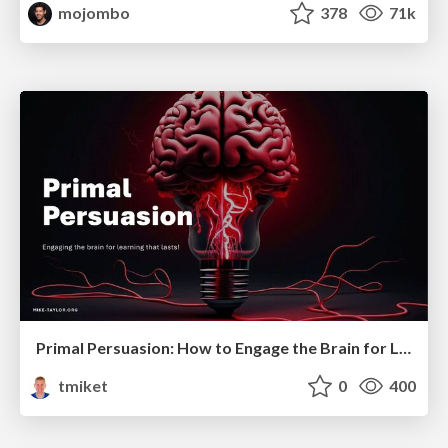
mojombo
378
71k
Primal Persuasion: How to Engage the Brain for Learning That Lasts
tmiket
0
400