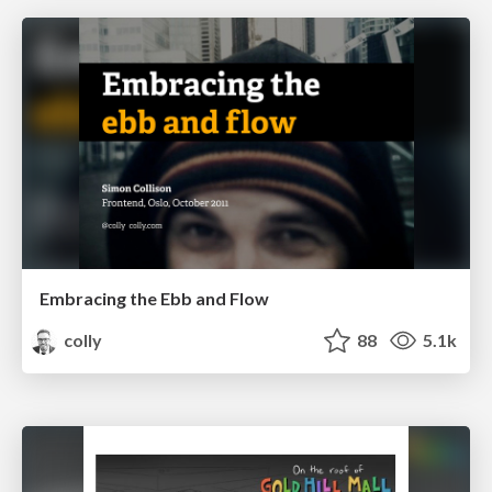
Embracing the Ebb and Flow
colly
88
5.1k