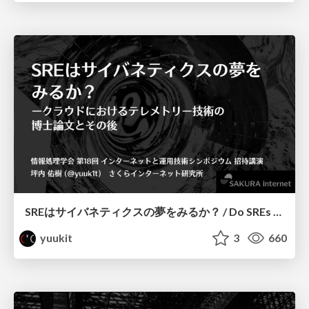
SREはサイバネティクスの夢をみるか？ / Do SREs Dream of Cybernetics?
yuukit
3
660