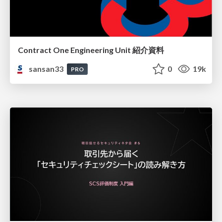
Contract One Engineering Unit 紹介資料
sansan33
0
19k
PRO