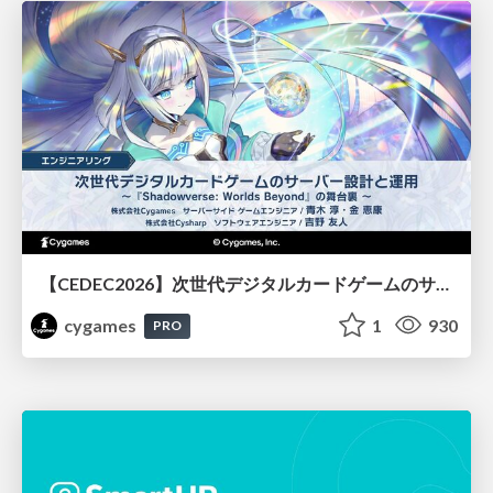
【CEDEC2026】次世代デジタルカードゲームのサーバー設計と運用 〜『Shadowverse: Worlds Beyond』の舞台裏～
cygames
1
930
PRO