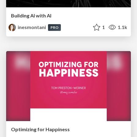
Building AI with AI
inesmontani
1
1.1k
PRO
Optimizing for Happiness