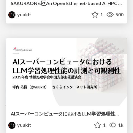
SAKURAONE: An Open Ethernet-based AI HPC System And Its Observed Workload Dynamics in a Single-Tenant LLM Development Environment
yuukit
1
500
AIスーパーコンピュータにおけるLLM学習処理性能の計測と可観測性 / AI Supercomputer LLM Benchmarking and Observability
yuukit
1
1k