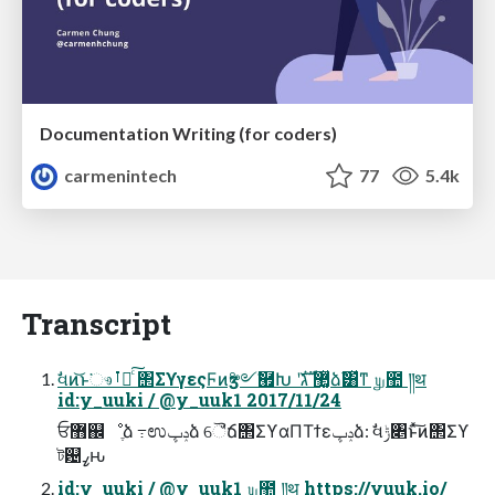
Documentation Writing (for coders)
carmenintech
77
5.4k
Transcript
ࣗવͷ͝ͱ͘ෳࡶԽͨ͠ ΢ΣϒγεςϜͷӡ༻ࣗ཯Խ ʹ޲͚ͯ גࣜձࣾ͸ͯͳ ௶಺ ༎थ
id:y_uuki / @y_uuk1 2017/11/24
ਓ޻஌ೳֶձ ߹ಉݚڀձ ୈ̏ճ΢ΣϒαΠΤϯεݚڀձ: ࣗવݱ৅ͱͯ͠ͷ΢Σϒ
ট଴ߨԋ
id:y_uuki / @y_uuk1 ௶಺ ༎थ https://yuuk.io/