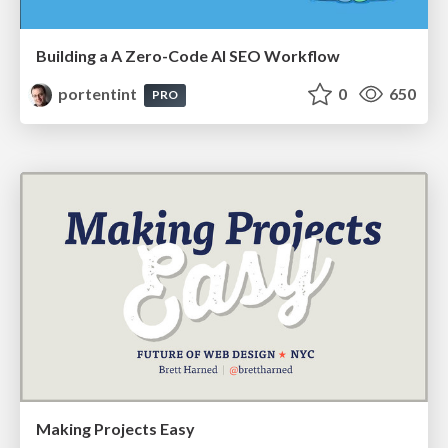
Building a A Zero-Code AI SEO Workflow
portentint
0
650
PRO
Making Projects Easy