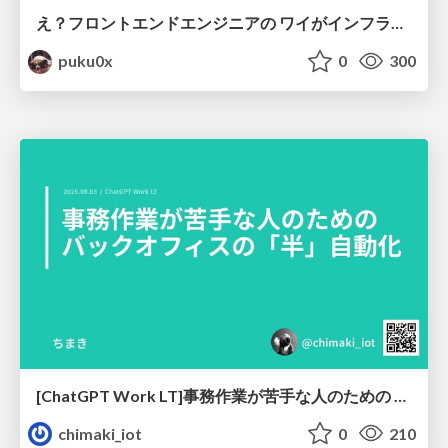
え？フロントエンドエンジニアの ワイがインフラも！？
puku0x
0
300
[ChatGPT Work LT]事務作業が苦手な人のための バックオフィスの「半」自動化
chimaki_iot
0
210