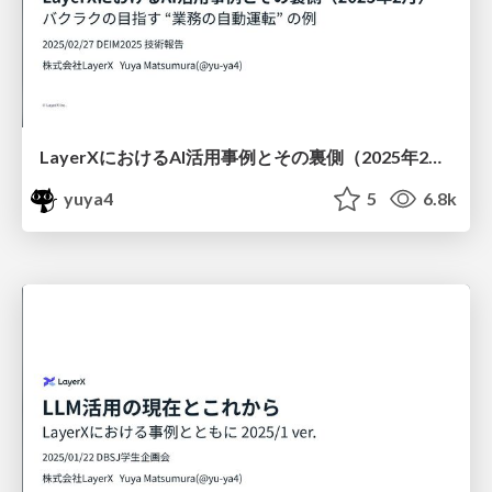
LayerXにおけるAI活用事例とその裏側（2025年2月） バクラクの目指す “業務の自動運転” の例 / layerx-ai-deim2025
yuya4
5
6.8k