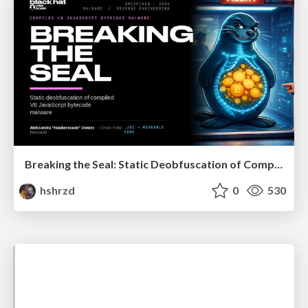
Breaking the Seal: Static Deobfuscation of Compiled V8 JavaScript Bytecode Malware
hshrzd
0
530