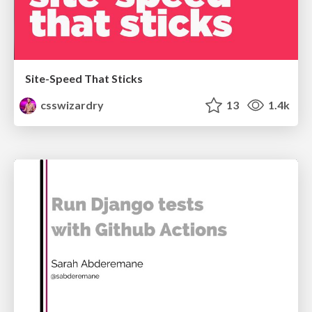
Site-Speed That Sticks
csswizardry
13
1.4k