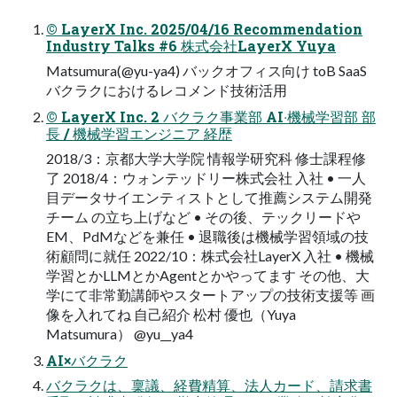
© LayerX Inc. 2025/04/16 Recommendation
Industry Talks #6 株式会社LayerX Yuya
Matsumura(@yu-ya4) バックオフィス向け toB SaaS
バクラクにおけるレコメンド技術活⽤
© LayerX Inc. 2 バクラク事業部 AI‧機械学習部 部
⻑ / 機械学習エンジニア 経歴
2018/3：京都⼤学⼤学院 情報学研究科 修⼠課程修
了 2018/4：ウォンテッドリー株式会社 ⼊社 • ⼀⼈
⽬データサイエンティストとして推薦システム開発
チーム の⽴ち上げなど • その後、テックリードや
EM、PdMなどを兼任 • 退職後は機械学習領域の技
術顧問に就任 2022/10：株式会社LayerX ⼊社 • 機械
学習とかLLMとかAgentとかやってます その他、⼤
学にて⾮常勤講師やスタートアップの技術⽀援等 画
像を入れてね ⾃⼰紹介 松村 優也（Yuya
Matsumura） @yu__ya4
AI×バクラク
バクラクは、稟議、経費精算、法⼈カード、請求書