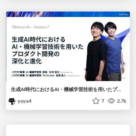
生成AI時代におけるAI・機械学習技術を用いたプロダクト開発の深化と進化 /evolving-ai-ml-products-in-genai-era
yuya4
7
2.7k