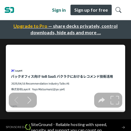
Sign in
Sign up for free
Upgrade to Pro
— share decks privately, control
downloads, hide ads and more …
SiteGround - Reliable hosting with speed,
·
→
SPONSORED
security, and support you can count on.