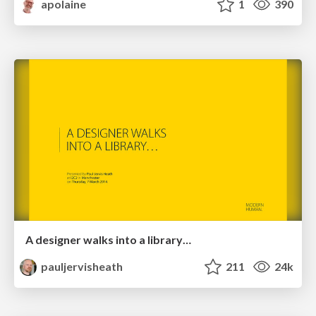
apolaine
1
390
A designer walks into a library…
pauljervisheath
211
24k