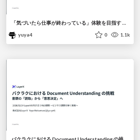
「気づいたら仕事が終わっている」体験を目指す Ambient Agent と Document AI の実践事例 / layerx-ai-deim2026
yuya4
0
1.1k
バクラクにおける Document Understanding の挑戦：書類の「読取」から「意思決定」へ / document-understanding-in-bakuraku-2026