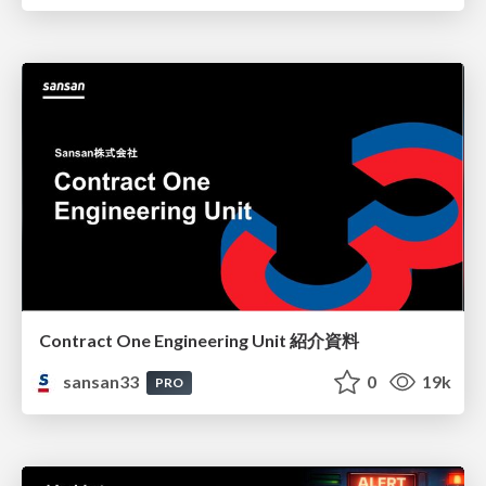
Contract One Engineering Unit 紹介資料
sansan33
0
19k
PRO