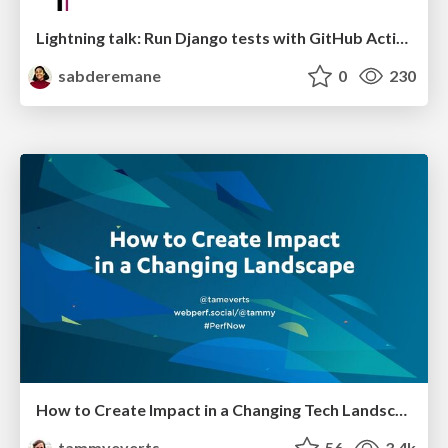
Lightning talk: Run Django tests with GitHub Actions
sabderemane
0
230
How to Create Impact in a Changing Tech Landscape [PerfNow 2023]
tammyeverts
56
3.4k