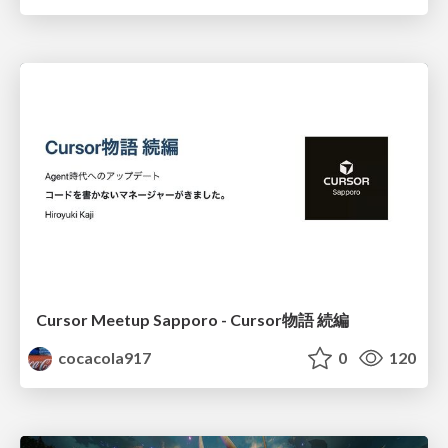
Cursor Meetup Sapporo - Cursor物語 続編
cocacola917
0
120