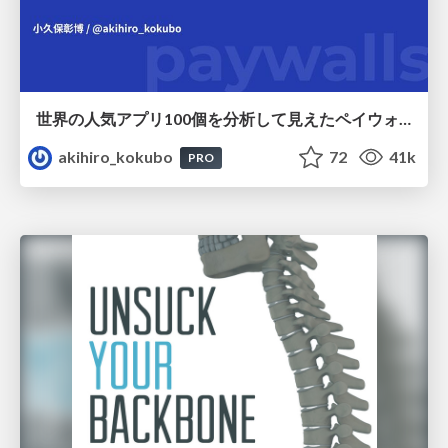
世界の人気アプリ100個を分析して見えたペイウォール設計の心得
akihiro_kokubo
72
41k
PRO