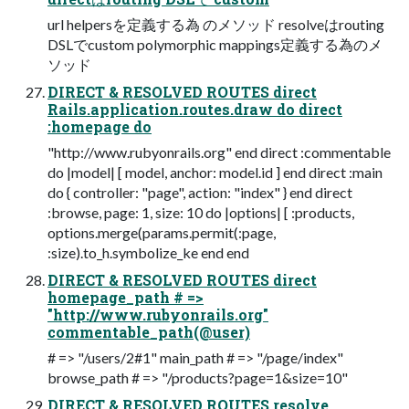
url helpersを定義する為 のメソッド resolveはrouting
DSLでcustom polymorphic mappings定義する為のメ
ソッド
DIRECT & RESOLVED ROUTES direct
Rails.application.routes.draw do direct
:homepage do
"http://www.rubyonrails.org" end direct :commentable
do |model| [ model, anchor: model.id ] end direct :main
do { controller: "page", action: "index" } end direct
:browse, page: 1, size: 10 do |options| [ :products,
options.merge(params.permit(:page,
:size).to_h.symbolize_ke end end
DIRECT & RESOLVED ROUTES direct
homepage_path # =>
"http://www.rubyonrails.org"
commentable_path(@user)
# => "/users/2#1" main_path # => "/page/index"
browse_path # => "/products?page=1&size=10"
DIRECT & RESOLVED ROUTES resolve