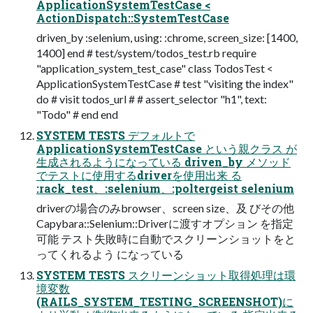
ApplicationSystemTestCase <
ActionDispatch::SystemTestCase
driven_by :selenium, using: :chrome, screen_size: [1400,
1400] end # test/system/todos_test.rb require
"application_system_test_case" class TodosTest <
ApplicationSystemTestCase # test "visiting the index"
do # visit todos_url # # assert_selector "h1", text:
"Todo" # end end
SYSTEM TESTS デフォルトで
ApplicationSystemTestCase という親クラス が
生成されるようになっている driven_by メソッド
でテストに使用するdriverを使用出来 る
:rack_test、:selenium、:poltergeist selenium
driverの場合のみbrowser、screen size、及 びその他
Capybara::Selenium::Driverに渡すオプション を指定
可能 テスト失敗時に自動でスクリーンショットをと
ってくれるよう になっている
SYSTEM TESTS スクリーンショット取得処理は環
境変数
(RAILS_SYSTEM_TESTING_SCREENSHOT)に