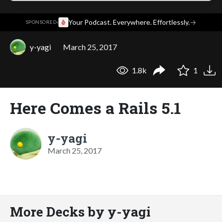
·
Your Podcast. Everywhere. Effortlessly.
→
SPONSORED
y-yagi
March 25, 2017
1.8k
1
Here Comes a Rails 5.1
y-yagi
March 25, 2017
More Decks by y-yagi