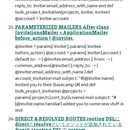
reply_to: inviter.email_address_with_name end def
bulk_project_invitation(projects, inviter, invitee)
@account = inviter.account
PARAMETERIZED MAILERS After class
InvitationsMailer < ApplicationMailer
before_action { @inviter,
@invitee = params[:inviter], params[:invitee
before_action { @account = params[:inviter].account }
default to: -> { @invitee.email_address }, from: -> {
common_address(@inviter) }, reply_to: -> {
@inviter.email_address_with_name } def
account_invitation mail subject: "#{@inviter.name}
invited you to their Basecamp (#{ end def
bulk_project_invitation @projects =
params[:projects].sort_by(&:name) mail subject: "#
{@inviter.name.familiar} added you to some new stuff in
end
DIRECT & RESOLVED ROUTES routing DSLに
directとresolveというメソッドが追加されて いる
directはrouting DSLで custom