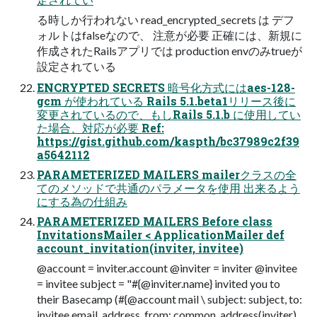
る時しか行われない read_encrypted_secrets は デフ
ォルトはfalseなので、 注意が必要 正確には、新規に
作成されたRailsアプリでは production envのみtrueが
設定されている
ENCRYPTED SECRETS 暗号化方式にはaes-128-
gcm が使われている Rails 5.1.beta1リリース後に
変更されているので、もしRails 5.1.b に使用してい
た場合、対応が必要 Ref:
https://gist.github.com/kaspth/bc37989c2f39
a5642112
PARAMETERIZED MAILERS mailerクラスの全
てのメソッドで共通のパラメータを使用 出来るよう
にする為の仕組み
PARAMETERIZED MAILERS Before class
InvitationsMailer < ApplicationMailer def
account_invitation(inviter, invitee)
@account = inviter.account @inviter = inviter @invitee
= invitee subject = "#{@inviter.name} invited you to
their Basecamp (#{@account mail \ subject: subject, to:
invitee.email_address, from: common_address(inviter),