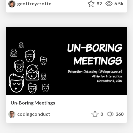
geoffreycrofte
82
6.5k
Un-Boring Meetings
codingconduct
0
360