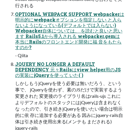
行される
OPTIONAL WEBPACK SUPPORT webpackerは
明示的にwebpackオプションを指定しない と入ら
ないようになっている(デフォルトでは入らない)
Webpacker自体については、 を読むと良いと思い
ます Rails5.1から導入される webpacker.gemは
本当にRailsのフロントエンド開発に福 音をもたら
すのか?
- Qiita
JQUERY NO LONGER A DEFAULT
DEPENDENCY 元々Railsはview helper用のJS
の実装にjQueryを使って いた( )
しかしもうjQueryを使う必要は無いだろう、という
事で、 jQueryを使わず、素のJSだけで実装するよう
変更された 変更後のライブラリ名はrails-ujs これに
よりデフォルトのスタックにはjQueryは含まれなく
な ったので、引き続きjQueryを使いたい場合は明示
的に依 存に追加する必要がある 因みにjquery-rails自
体は引き続き使用出来る(メンテも まだされる)
jquery-rails