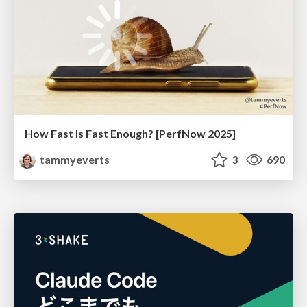
How Fast Is Fast Enough? [PerfNow 2025]
tammyeverts
3
690