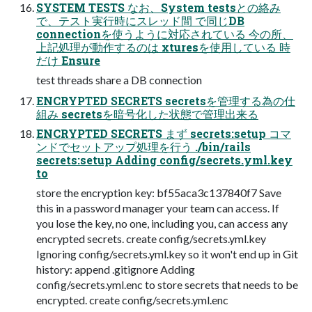
SYSTEM TESTS なお、System testsとの絡み
で、テスト実行時にスレッド間 で同じDB
connectionを使うように対応されている 今の所、
上記処理が動作するのは xturesを使用している 時
だけ Ensure
test threads share a DB connection
ENCRYPTED SECRETS secretsを管理する為の仕
組み secretsを暗号化した状態で管理出来る
ENCRYPTED SECRETS まず secrets:setup コマ
ンドでセットアップ処理を行う ./bin/rails
secrets:setup Adding config/secrets.yml.key
to
store the encryption key: bf55aca3c137840f7 Save
this in a password manager your team can access. If
you lose the key, no one, including you, can access any
encrypted secrets. create config/secrets.yml.key
Ignoring config/secrets.yml.key so it won't end up in Git
history: append .gitignore Adding
config/secrets.yml.enc to store secrets that needs to be
encrypted. create config/secrets.yml.enc