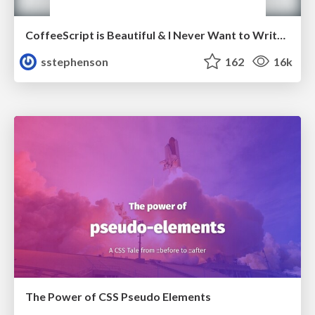
CoffeeScript is Beautiful & I Never Want to Write Plain JavaScript Again
sstephenson
162
16k
The Power of CSS Pseudo Elements