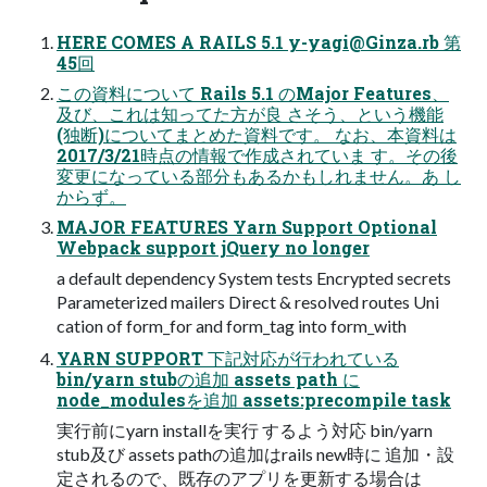
HERE COMES A RAILS 5.1
y-yagi@Ginza.rb
第
45回
この資料について Rails 5.1 のMajor Features、
及び、これは知ってた方が良 さそう、という機能
(独断)についてまとめた資料です。 なお、本資料は
2017/3/21時点の情報で作成されていま す。その後
変更になっている部分もあるかもしれません。あ し
からず。
MAJOR FEATURES Yarn Support Optional
Webpack support jQuery no longer
a default dependency System tests Encrypted secrets
Parameterized mailers Direct & resolved routes Uni
cation of form_for and form_tag into form_with
YARN SUPPORT 下記対応が行われている
bin/yarn stubの追加 assets path に
node_modulesを追加 assets:precompile task
実行前にyarn installを実行 するよう対応 bin/yarn
stub及び assets pathの追加はrails new時に 追加・設
定されるので、既存のアプリを更新する場合は