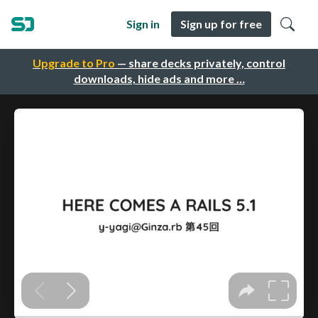
Sign in
Sign up for free
Upgrade to Pro
— share decks privately, control
downloads, hide ads and more …