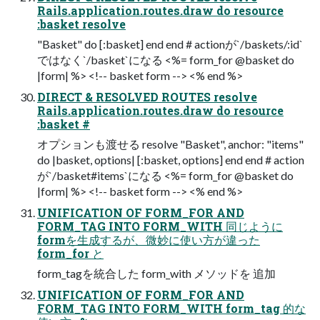
Rails.application.routes.draw do resource
:basket resolve
"Basket" do [:basket] end end # actionが`/baskets/:id`
ではなく`/basket`になる <%= form_for @basket do
|form| %> <!-- basket form --> <% end %>
DIRECT & RESOLVED ROUTES resolve
Rails.application.routes.draw do resource
:basket #
オプションも渡せる resolve "Basket", anchor: "items"
do |basket, options| [:basket, options] end end # action
が`/basket#items`になる <%= form_for @basket do
|form| %> <!-- basket form --> <% end %>
UNIFICATION OF FORM_FOR AND
FORM_TAG INTO FORM_WITH 同じように
formを生成するが、微妙に使い方が違った
form_for と
form_tagを統合した form_with メソッドを 追加
UNIFICATION OF FORM_FOR AND
FORM_TAG INTO FORM_WITH form_tag 的な