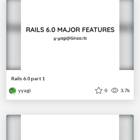
Rails 6.0 part 1
yyagi
0
3.7k