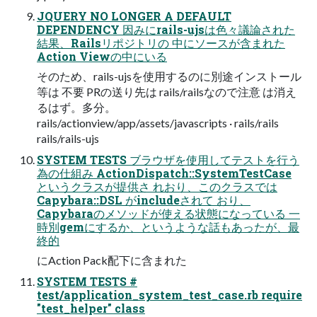
JQUERY NO LONGER A DEFAULT
DEPENDENCY 因みにrails-ujsは色々議論された
結果、Railsリポジトリの 中にソースが含まれた
Action Viewの中にいる
そのため、rails-ujsを使用するのに別途インストール
等は 不要 PRの送り先は rails/railsなので注意 は消え
るはず。多分。
rails/actionview/app/assets/javascripts · rails/rails
rails/rails-ujs
SYSTEM TESTS ブラウザを使用してテストを行う
為の仕組み ActionDispatch::SystemTestCase
というクラスが提供さ れおり、このクラスでは
Capybara::DSL がincludeされて おり、
Capybaraのメソッドが使える状態になっている 一
時別gemにするか、というような話もあったが、最
終的
にAction Pack配下に含まれた
SYSTEM TESTS #
test/application_system_test_case.rb require
"test_helper" class