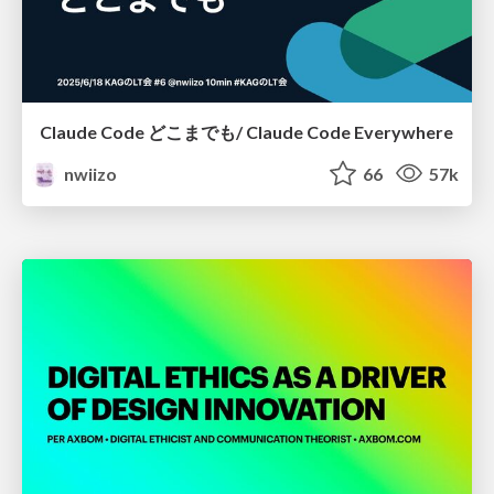
Claude Code どこまでも/ Claude Code Everywhere
nwiizo
66
57k