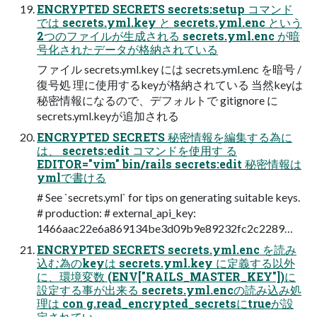
ENCRYPTED SECRETS secrets:setup コマンド
では secrets.yml.key と secrets.yml.enc という
2つのファイルが生成される secrets.yml.enc が暗
号化されたデータが格納されている
ファイル secrets.yml.key には secrets.yml.enc を暗号 /
復号処 理に使用するkeyが格納されている 当然keyは
秘密情報になるので、デフォルトで gitignore に
secrets.yml.keyが追加される
ENCRYPTED SECRETS 秘密情報を編集する為に
は、 secrets:edit コマンドを使用す る
EDITOR="vim" bin/rails secrets:edit 秘密情報は
ymlで書ける
# See `secrets.yml` for tips on generating suitable keys.
# production: # external_api_key:
1466aac22e6a869134be3d09b9e89232fc2c2289…
ENCRYPTED SECRETS secrets.yml.enc を読み
込む為のkeyは secrets.yml.key に定義する以外
に、環境変数 (ENV["RAILS_MASTER_KEY"])に
設定する事が出来る secrets.yml.encの読み込み処
理は con g.read_encrypted_secretsにtrueが設
定されてい