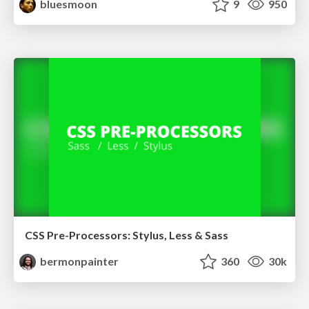
bluesmoon
9
950
CSS Pre-Processors: Stylus, Less & Sass
bermonpainter
360
30k