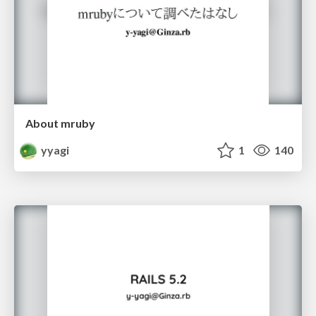
About mruby
yyagi
1
140