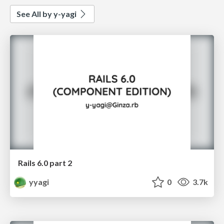
See All by y-yagi
Rails 6.0 part 2
yyagi
0
3.7k