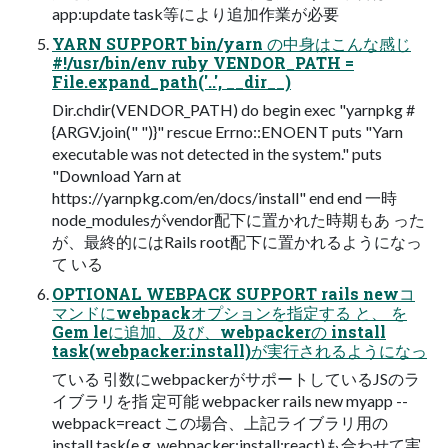
app:update task等により追加作業が必要
YARN SUPPORT bin/yarn の中身はこんな感じ
#!/usr/bin/env ruby VENDOR_PATH =
File.expand_path('..', __dir__)
Dir.chdir(VENDOR_PATH) do begin exec "yarnpkg #
{ARGV.join(" ")}" rescue Errno::ENOENT puts "Yarn
executable was not detected in the system." puts
"Download Yarn at
https://yarnpkg.com/en/docs/install" end end 一時
node_modulesがvendor配下に置かれた時期もあ った
が、最終的にはRails root配下に置かれるようになっ
て いる
OPTIONAL WEBPACK SUPPORT rails newコ
マンドにwebpackオプションを指定する と、 を
Gem leに追加、及び、webpackerの install
task(webpacker:install)が実行されるようになっ
ている 引数にwebpackerがサポートしているJSのラ
イブラリを指 定可能 webpacker rails new myapp --
webpack=react この場合、上記ライブラリ用の
install task(e.g. webpacker:install:react)も合わせて実