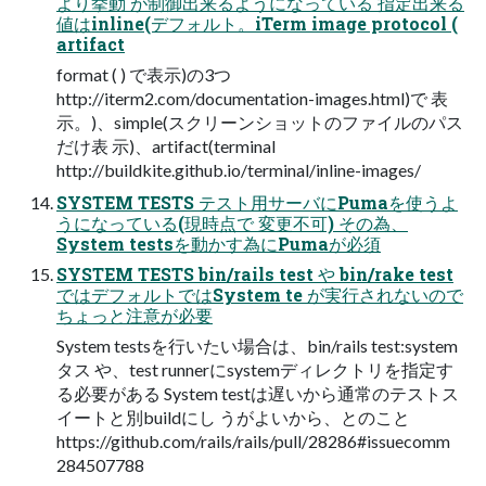
より挙動 が制御出来るようになっている 指定出来る
値はinline(デフォルト。iTerm image protocol (
artifact
format ( ) で表示)の3つ
http://iterm2.com/documentation-images.html)で 表
示。)、simple(スクリーンショットのファイルのパス
だけ表 示)、artifact(terminal
http://buildkite.github.io/terminal/inline-images/
SYSTEM TESTS テスト用サーバにPumaを使うよ
うになっている(現時点で 変更不可) その為、
System testsを動かす為にPumaが必須
SYSTEM TESTS bin/rails test や bin/rake test
ではデフォルトではSystem te が実行されないので
ちょっと注意が必要
System testsを行いたい場合は、bin/rails test:system
タス や、test runnerにsystemディレクトリを指定す
る必要がある System testは遅いから通常のテストス
イートと別buildにし うがよいから、とのこと
https://github.com/rails/rails/pull/28286#issuecomm
284507788