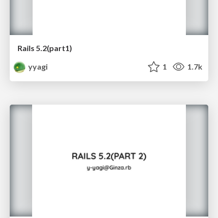
Rails 5.2(part1)
yyagi
1
1.7k