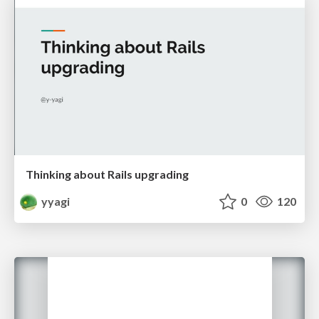
Thinking about Rails upgrading
yyagi
0
120