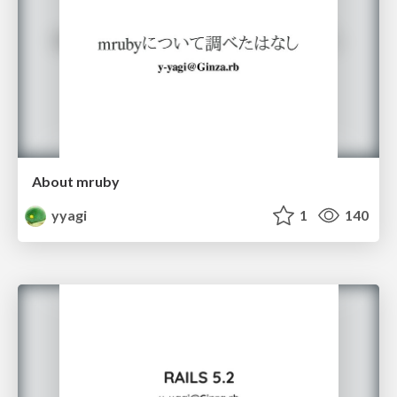
About mruby
yyagi
1
140