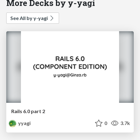
More Decks by y-yagi
See All by y-yagi
Rails 6.0 part 2
yyagi
0
3.7k