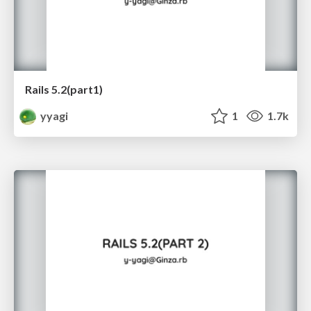
Rails 5.2(part1)
yyagi
1
1.7k