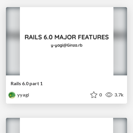
Rails 6.0 part 1
yyagi
0
3.7k