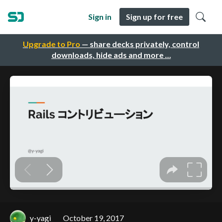
Sign in
Sign up for free
Upgrade to Pro
— share decks privately, control
downloads, hide ads and more …
y-yagi
October 19, 2017