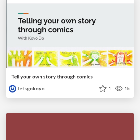
Tell your own story through comics
letsgokoyo
1
1k