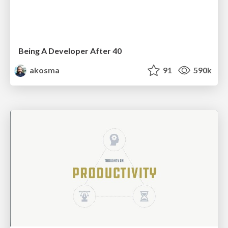
Being A Developer After 40
akosma
91
590k