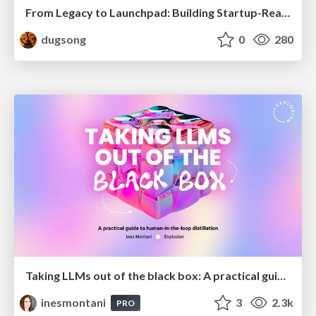
From Legacy to Launchpad: Building Startup-Ready Communities
dugsong
0
280
Taking LLMs out of the black box: A practical guide to human-in-the-loop distillation
inesmontani
3
2.3k
PRO