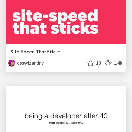
Site-Speed That Sticks
csswizardry
13
1.4k