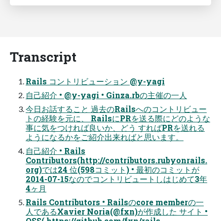
Transcript
Rails コントリビューション @y-yagi
自己紹介 • @y-yagi • Ginza.rbの主催の一人
今日お話すること 過去のRailsへのコントリビュー
トの経験を元に、 RailsにPRを送る際にどのような
事に気をつければ良いか、どう すればPRを送れる
ようになるかをご紹介出来ればと思います。
自己紹介 • Rails
Contributors(http://contributors.rubyonrails.
org)では24 位(598コミット) • 最初のコミットが
2014-07-15なのでコントリビュートしはじめて3年
4ヶ月
Rails Contributors • Railsのcore memberの一
人であるXavier Noria(@fxn)が作成した サイト •
OSS( https://github.com/fxn/rails-