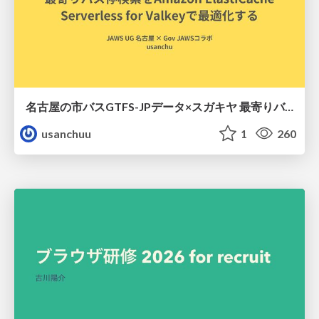
名古屋の市バスGTFS-JPデータ×スガキヤ 最寄りバス停検索をAmazon ElastiCache Serverless for Valkeyで最適化する
usanchuu
1
260