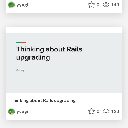
yyagi
0
140
Thinking about Rails upgrading
yyagi
0
120