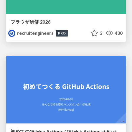
ブラウザ研修 2026
recruitengineers
3
430
PRO
初めてのGitHub Actions / GitHub Actions at First