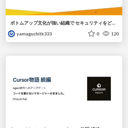
ボトムアップ文化が強い組織で セキュリティをどう根付かせていくかの現在進行形の話 / Making Security Stick in a Bottom-Up Organization
yamaguchitk333
0
120