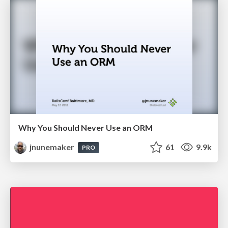
Why You Should Never Use an ORM
jnunemaker
61
9.9k
PRO