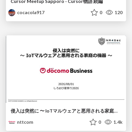
Cursor Meetup Sapporo - Cursor物語 続編
cocacola917
0
120
侵入は突然に 〜 IoTマルウェアと悪用される家庭の機器 ～ / When Intrusion Strikes: IoT Malware and the Abuse of Home Devices
nttcom
0
1.4k