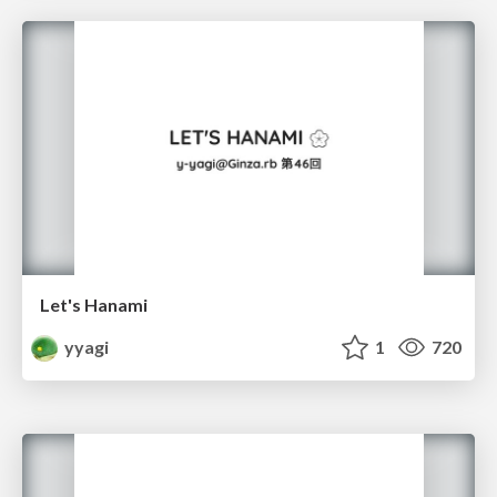
Let's Hanami
yyagi
1
720