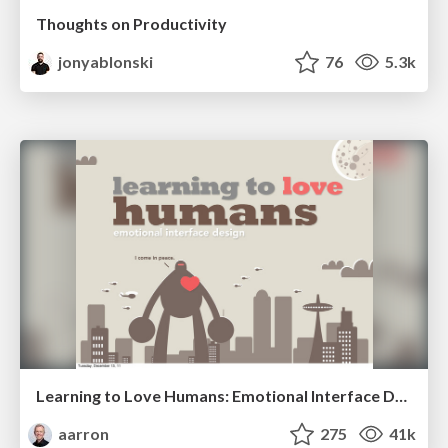
Thoughts on Productivity
jonyablonski
76
5.3k
Learning to Love Humans: Emotional Interface Design
aarron
275
41k