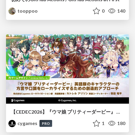
tooppoo
0
140
【CEDEC2026】『ウマ娘 プリティーダービー』 英語版のキャラクターの方言や口調をローカライズするための創造的アプローチ
cygames
1
180
PRO