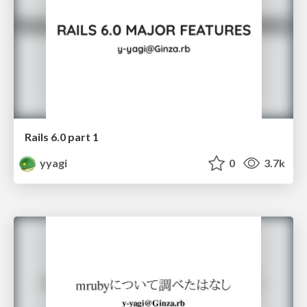
Rails 6.0 part 1
yyagi
0
3.7k