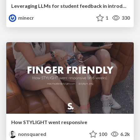
Leveraging LLMs for student feedback in introductory data science courses - posit::conf(2025)
minecr
1
330
How STYLIGHT went responsive
nonsquared
100
6.2k