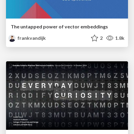
The untapped power of vector embeddings
frankvandijk
2
1.8k