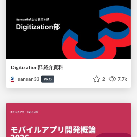
Digitization部 紹介資料
sansan33
2
7.7k
PRO