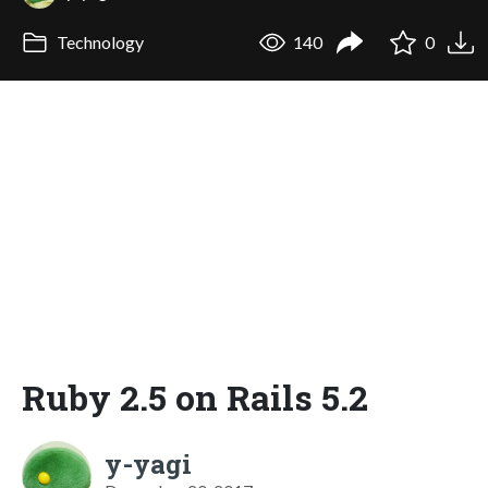
Technology
140
0
Ruby 2.5 on Rails 5.2
y-yagi