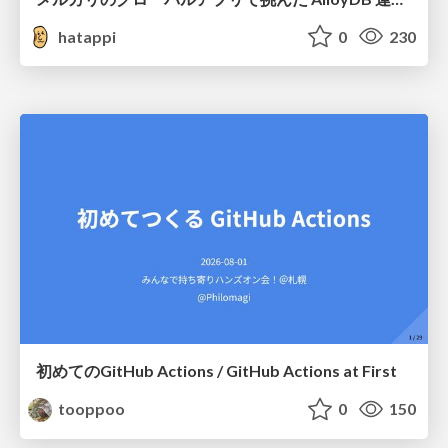
hatappi
0
230
初めてのGitHub Actions / GitHub Actions at First
tooppoo
0
150