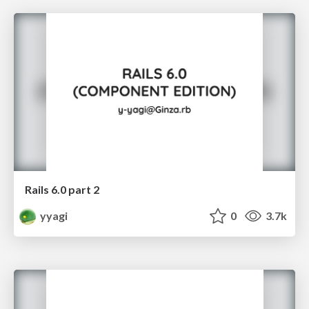
Rails 6.0 part 2
yyagi
0
3.7k