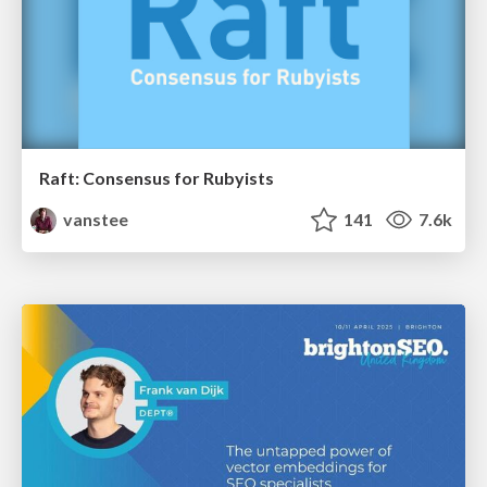
Raft: Consensus for Rubyists
vanstee
141
7.6k