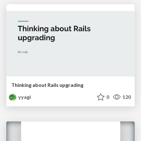
Thinking about Rails upgrading
yyagi
0
120