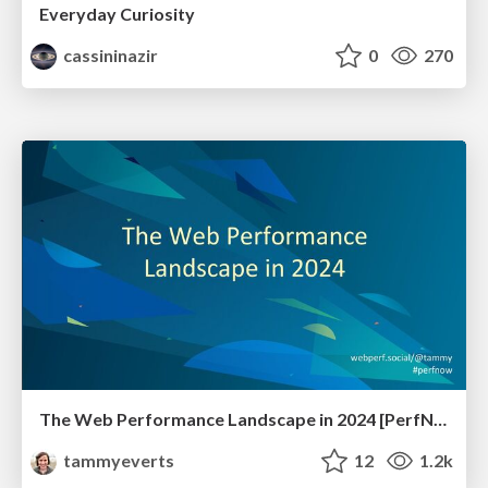
Everyday Curiosity
cassininazir
0
270
The Web Performance Landscape in 2024 [PerfNow 2024]
tammyeverts
12
1.2k