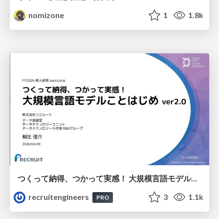
nomizone
1
1.8k
つくって納得、つかって実感！ 大規模言語モデルことはじめ ver2.0
recruitengineers
3
1.1k
PRO