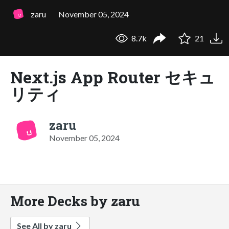
zaru
November 05, 2024
8.7k
21
Next.js App Router セキュ
リティ
zaru
November 05, 2024
More Decks by zaru
See All by zaru