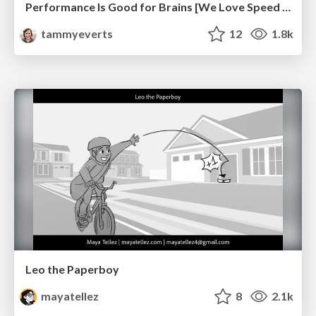
Performance Is Good for Brains [We Love Speed 2024]
tammyeverts
12
1.8k
Leo the Paperboy
mayatellez
8
2.1k