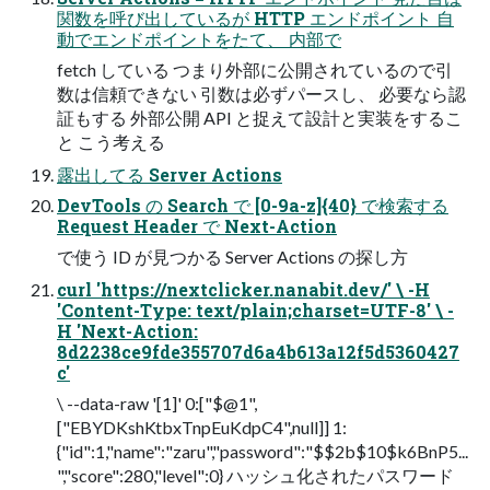
関数を呼び出しているが HTTP エンドポイント 自
動でエンドポイントをたて、 内部で
fetch している つまり外部に公開されているので引
数は信頼できない 引数は必ずパースし、 必要なら認
証もする 外部公開 API と捉えて設計と実装をするこ
と こう考える
露出してる Server Actions
DevTools の Search で [0-9a-z]{40} で検索する
Request Header で Next-Action
で使う ID が見つかる Server Actions の探し方
curl 'https://nextclicker.nanabit.dev/' \ -H
'Content-Type: text/plain;charset=UTF-8' \ -
H 'Next-Action:
8d2238ce9fde355707d6a4b613a12f5d5360427
c'
\ --data-raw '[1]' 0:["$@1",
["EBYDKshKtbxTnpEuKdpC4",null]] 1:
{"id":1,"name":"zaru","password":"$$2b$10$k6BnP5...
","score":280,"level":0} ハッシュ化されたパスワード