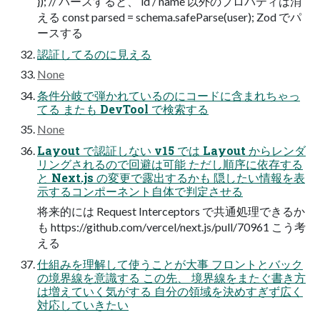
}); // パースすると、 id / name 以外のプロパティは消
える const parsed = schema.safeParse(user); Zod でパ
ースする
認証してるのに見える
None
条件分岐で弾かれているのにコードに含まれちゃっ
てる またも DevTool で検索する
None
Layout で認証しない v15 では Layout からレンダ
リングされるので回避は可能 ただし順序に依存する
と Next.js の変更で露出するかも 隠したい情報を表
示するコンポーネント自体で判定させる
将来的には Request Interceptors で共通処理できるか
も https://github.com/vercel/next.js/pull/70961 こう考
える
仕組みを理解して使うことが大事 フロントとバック
の境界線を意識する この先、 境界線をまたぐ書き方
は増えていく気がする 自分の領域を決めすぎず広く
対応していきたい