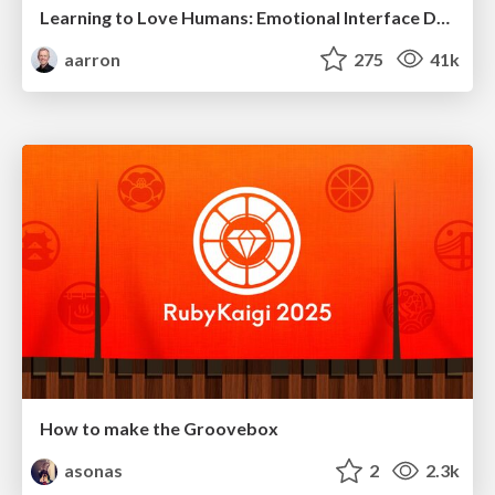
Learning to Love Humans: Emotional Interface Design
aarron
275
41k
How to make the Groovebox
asonas
2
2.3k