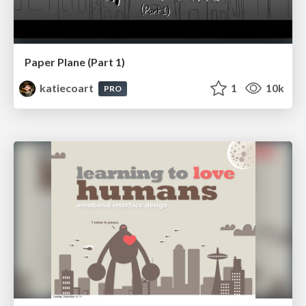
Paper Plane (Part 1)
katiecoart
1
10k
PRO