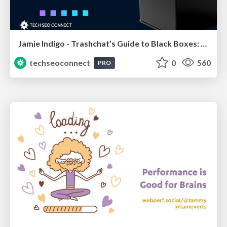
Jamie Indigo - Trashchat’s Guide to Black Boxes: Technical SEO Tactics for LLMs
techseoconnect
0
560
PRO