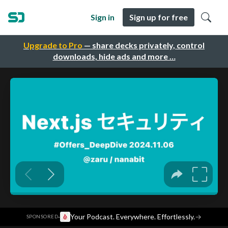
Sign in
Sign up for free
Upgrade to Pro
— share decks privately, control
downloads, hide ads and more …
·
Your Podcast. Everywhere. Effortlessly.
→
SPONSORED