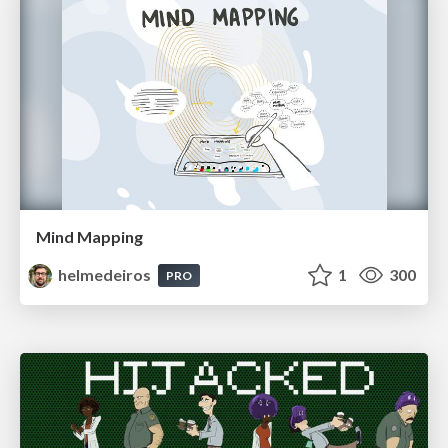
Mind Mapping
helmedeiros
1
300
PRO