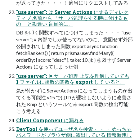
が返ってきた・ ・ ・！ 適当にリクエストしてみる
"use server"; は Server Actions にするディレク
ティブ 名前から 「サーバ処理をする時に付けるも
の」 と勘違い 盲目的に、
DB を叩く関数すべてにつけてしまった・ ・ ・ "use
server"; # 内部でしか使ってないのに、 意図せず外部
公開されてしまった関数 export async function
fetchRankers() { return prisma.user.findMany({
orderBy: { score: "desc" }, take: 10, }); } 意図せず Server
Actions になってしまった例
"use server"; != サーバ処理 上記を理解していても
1 ファイルに複数の関数を export して いると、
気が付かずに ServerActions になってしまうものが出
てくる可能性 v15 ではID が露出しないように改善さ
れた Knip というツールで未 export 関数の検出可能
こう考える
Client Component に漏れる
DevTool を使ってユーザ名を検索・ ・ ・ めっちゃ
パスワードがブラウザ側に露出している 情報漏洩し