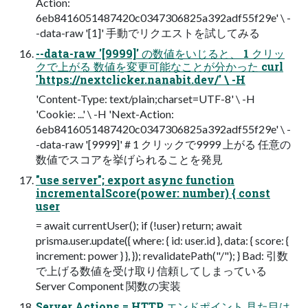
Action:
6eb8416051487420c0347306825a392adf55f29e' \ -
-data-raw '[1]' 手動でリクエストを試してみる
--data-raw '[9999]' の数値をいじると、 1 クリッ
クで上がる 数値を変更可能なことが分かった curl
'https://nextclicker.nanabit.dev/' \ -H
'Content-Type: text/plain;charset=UTF-8' \ -H
'Cookie: ...' \ -H 'Next-Action:
6eb8416051487420c0347306825a392adf55f29e' \ -
-data-raw '[9999]' # 1 クリックで9999 上がる 任意の
数値でスコアを挙げられることを発見
"use server"; export async function
incrementalScore(power: number) { const
user
= await currentUser(); if (!user) return; await
prisma.user.update({ where: { id: user.id }, data: { score: {
increment: power } }, }); revalidatePath("/"); } Bad: 引数
で上げる数値を受け取り信頼してしまっている
Server Component 関数の実装
Server Actions = HTTP エンドポイント 見た目は