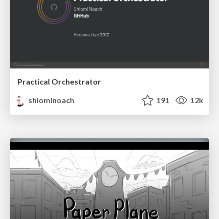
Practical Orchestrator
shlominoach
191
12k