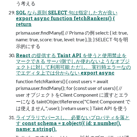
う考える
SQL なら原則 SELECT 句は指定した方が良い
export async function fetchRankers() {
return
prisma.user.findMany({ // Prisma の例 select: { id: true,
name: true, score: true, level: true }, }); } SELECT 句を明
示的にする
React の提供する Taint API を使うと使用禁止を
マークできる サーバ側でしか使わないようなオブジ
ェクトに対して利用可能 ただし、 実行時エラーなの
でエディタ上では分からない export async
function fetchRankers() { const users = await
prisma.user.findMany(); for (const user of users) { //
user オブジェクトをClient Component に渡すとエラ
ーになる taintObjectReference("Client Component で
は使えません", user); } return users; } Taint API を使う
ライブラリでパースし、 必要ないプロパティを落と
す const schema = z.object({ id: z.number(),
name: z.string(),