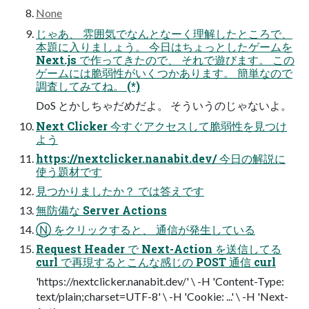
None
じゃあ、 雰囲気でなんとなーく理解したところで、
本題に入りましょう。 今日はちょっとしたゲームを
Next.js で作ってきたので、 それで遊びます。 この
ゲームには脆弱性がいくつかあります。 簡単なので
調査してみてね。 (*)
DoS とかしちゃだめだよ。 そういうのじゃないよ。
Next Clicker 今すぐアクセスして脆弱性を見つけ
よう
https://nextclicker.nanabit.dev/ 今日の解説に
使う題材です
見つかりましたか？ では答えです
無防備な Server Actions
Ⓝ をクリックすると、 通信が発生している
Request Header で Next-Action を送信してる
curl で再現するとこんな感じの POST 通信 curl
'https://nextclicker.nanabit.dev/' \ -H 'Content-Type:
text/plain;charset=UTF-8' \ -H 'Cookie: ...' \ -H 'Next-