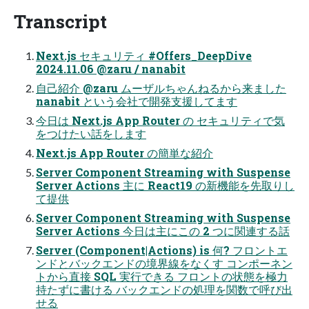
Transcript
Next.js セキュリティ #Offers_DeepDive
2024.11.06 @zaru / nanabit
自己紹介 @zaru ムーザルちゃんねるから来ました
nanabit という会社で開発支援してます
今日は Next.js App Router の セキュリティで気
をつけたい話をします
Next.js App Router の簡単な紹介
Server Component Streaming with Suspense
Server Actions 主に React19 の新機能を先取りし
て提供
Server Component Streaming with Suspense
Server Actions 今日は主にこの 2 つに関連する話
Server (Component|Actions) is 何? フロントエ
ンドとバックエンドの境界線をなくす コンポーネン
トから直接 SQL 実行できる フロントの状態を極力
持たずに書ける バックエンドの処理を関数で呼び出
せる