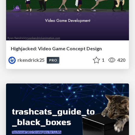
Highjacked: Video Game Concept Design
rkendrick25
1
420
PRO