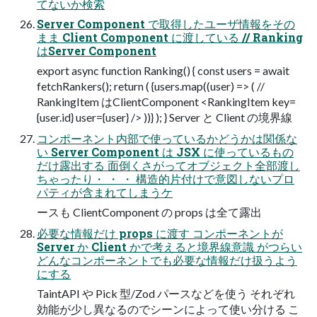
てないか検索
Server Component で取得したユーザ情報をその
まま Client Component に渡している // Ranking
はServer Component
export async function Ranking() { const users = await
fetchRankers(); return ( {users.map((user) => ( //
RankingItem はClientComponent <RankingItem key=
{user.id} user={user} /> ))} ); } Server と Client の境界線
コンポーネント内部で使っているかどうかは関係な
い Server Component は JSX に使っているもの
だけ露出する 面倒くさがってオブジェクト全部渡し
ちゃったり・ ・ ・ 構造的片付けで意図しないプロ
パティが含まれてしまうケ
ースも ClientComponent の props は全て露出
必要な情報だけ props に渡す コンポーネントが
Server か Client かで考えると境界線意識 がつらい
どんなコンポーネントでも必要な情報だけ扱うよう
にする
TaintAPI や Pick 型/Zod パースなどを使う それぞれ
効能が少し異なるのでシーンによって使い分ける こ