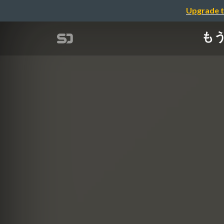
Upgrade t
も