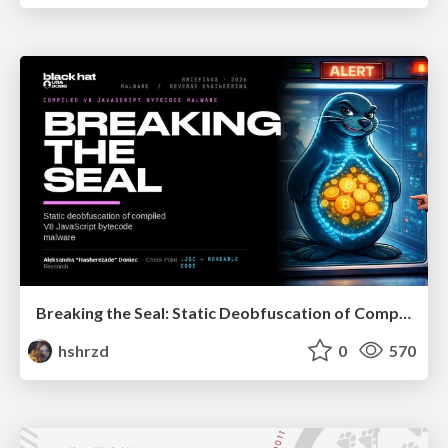
Breaking the Seal: Static Deobfuscation of Compiled V8 JavaScript Bytecode Malware
hshrzd
0
570