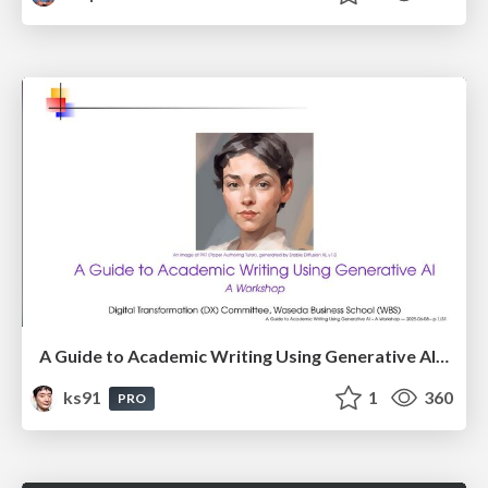
A Guide to Academic Writing Using Generative AI - A Workshop
ks91
1
360
PRO