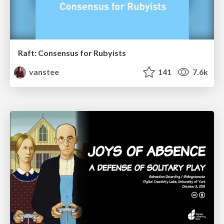
Raft: Consensus for Rubyists
vanstee
141
7.6k