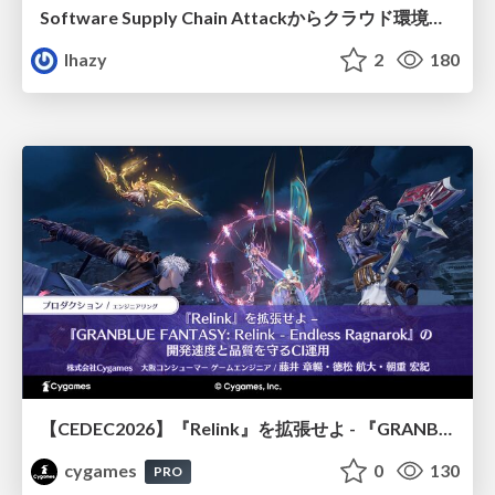
Software Supply Chain Attackからクラウド環境を守るためにできること
lhazy
2
180
【CEDEC2026】『Relink』を拡張せよ - 『GRANBLUE FANTASY: Relink - Endless Ragnarok』の開発速度と品質を守るCI運用
cygames
0
130
PRO