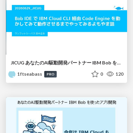
JICUG あなたのAI駆動開発パートナー IBM Bob を使ったアプリ開発 vol.2
1ftseabass
0
120
PRO