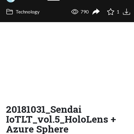
Technology
790
1
20181031_Sendai
IoTLT_vol.5_HoloLens +
Azure Sphere