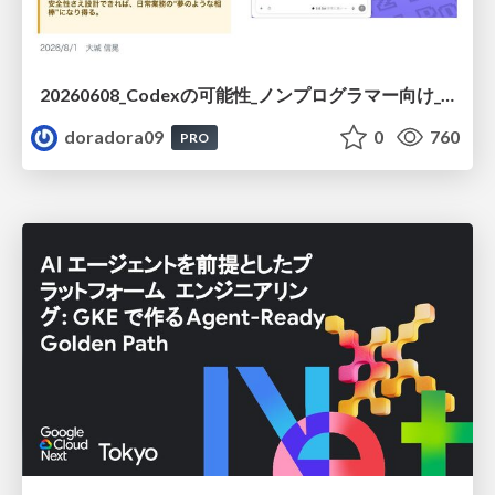
20260608_Codexの可能性_ノンプログラマー向け_大城追記
doradora09
0
760
PRO