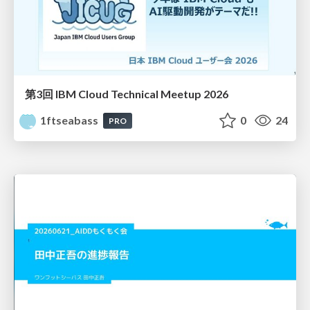
第3回 IBM Cloud Technical Meetup 2026
1ftseabass
0
24
PRO