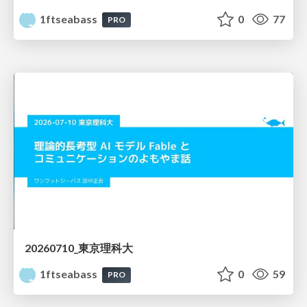
1ftseabass
0
77
PRO
20260710_東京理科大
1ftseabass
0
59
PRO