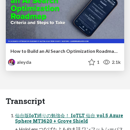
How to Build an AI Search Optimization Roadmap - Criteria and Steps to Take #SEOIRL
aleyda
1
2.1k
Transcript
仙台版IoT縛りの勉強会！ IoTLT 仙台 vol.5 Azure
Sphere MT3620 + Grove Shield
+ HoloLens つなげたよもやま話 ワンフットシーバス