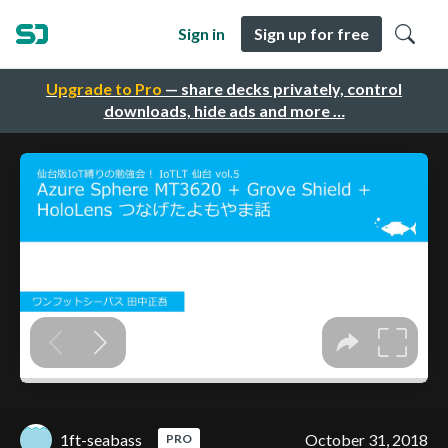
Sign in
Sign up for free
Upgrade to Pro
— share decks privately, control
downloads, hide ads and more …
1ft-seabass
October 31, 2018
PRO