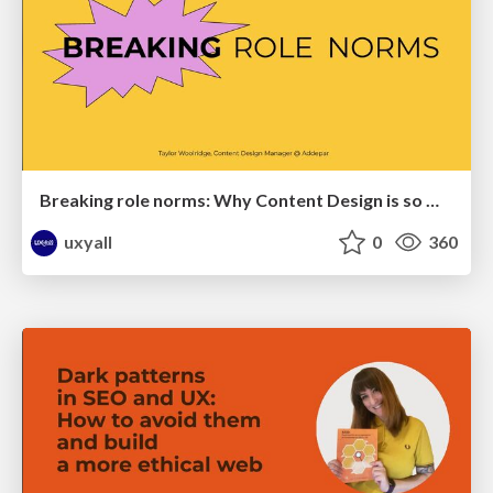
Breaking role norms: Why Content Design is so much more than writing copy - Taylor Woolridge
uxyall
0
360