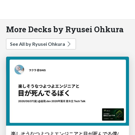
More Decks by Ryusei Ohkura
See All by Ryusei Ohkura
楽しそうなつよつよエンジニアと目が死んでる僕/A brilliant engineer having a blast, and dead-eyed me.