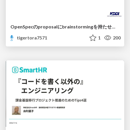
OpenSpecのproposalにbrainstormingを持たせてみた
tigertora7571
1
200