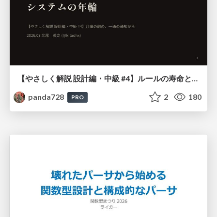
【やさしく解説 設計編・中級 #4】ルールの寿命と、システムの年輪
panda728
2
180
PRO