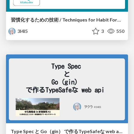
習慣化するための技術 / Techniques for Habit Formation
3l4l5
3
550
Type Spec と Go（gin） で作るTypeSafeな web api/Craete type safe web api with typespec and go