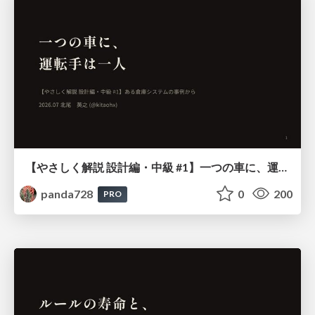
【やさしく解説 設計編・中級 #1】一つの車に、運転手は一人 ～ある倉庫システムの事例から～
panda728
0
200
PRO