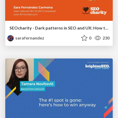
SEOcharity - Dark patterns in SEO and UX: How to avoid them and build a more ethical web
sarafernandez
0
230