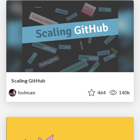
Scaling GitHub
holman
464
140k