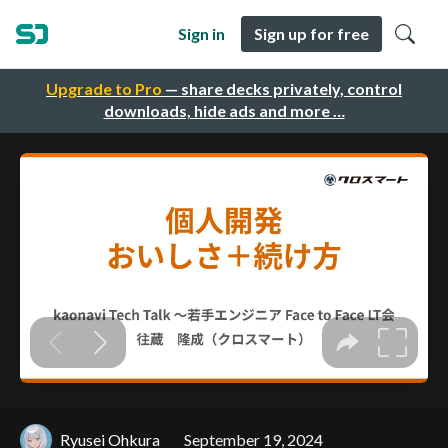
Sign in
Sign up for free
Upgrade to Pro
— share decks privately, control
downloads, hide ads and more …
Ryusei Ohkura
September 19, 2024