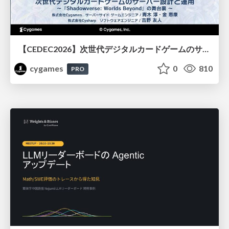
【CEDEC2026】次世代デジタルカードゲームのサーバー設計と運用 〜『Shadowverse: Worlds Beyond』の舞台裏～
cygames
0
810
PRO