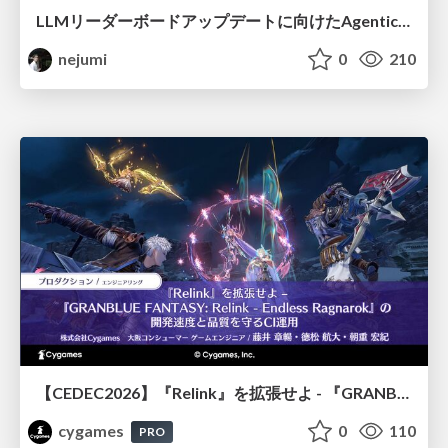
LLMリーダーボードアップデートに向けたAgentic Math_SWEのトレースについて
nejumi
0
210
【CEDEC2026】『Relink』を拡張せよ - 『GRANBLUE FANTASY: Relink - Endless Ragnarok』の開発速度と品質を守るCI運用
cygames
0
110
PRO