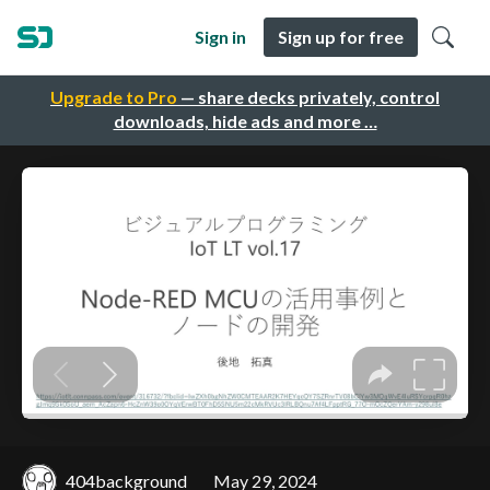
Sign in
Sign up for free
Upgrade to Pro
— share decks privately, control
downloads, hide ads and more …
404background
May 29, 2024