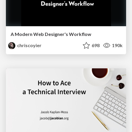
A Modern Web Designer's Workflow
chriscoyier
698
190k