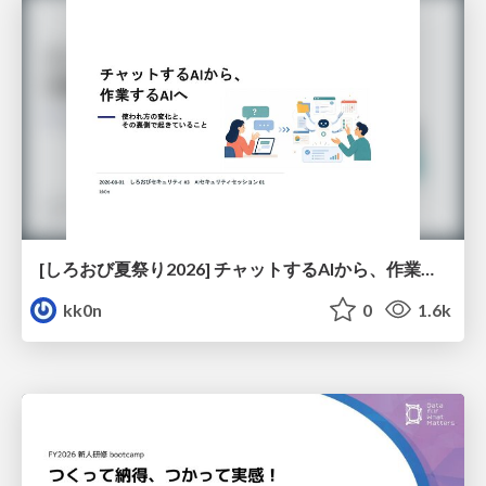
[しろおび夏祭り2026] チャットするAIから、作業するAIへ - 使われ方の変化と、その裏側で起きていること
kk0n
0
1.6k