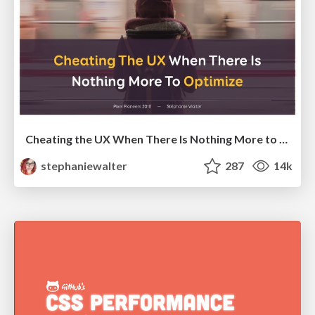
Cheating the UX When There Is Nothing More to Optimize - PixelPioneers
stephaniewalter
287
14k