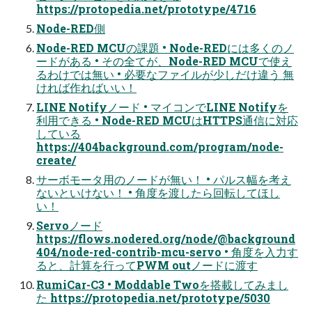
https://protopedia.net/prototype/4716
Node-RED側
Node-RED MCUの課題 • Node-REDには多くのノ
ードがある • その全てが、Node-RED MCUで使え
るわけでは無い • 必要なファイルが少しだけ違う 無
ければ作ればいい！
LINE Notifyノード • マイコンでLINE Notifyを
利用できる • Node-RED MCUはHTTPS通信に対応
している
https://404background.com/program/node-
create/
サーボモータ用のノードが無い！ • パルス幅を考え
ないといけない！ • 角度を渡したら回転してほし
い！
Servoノード
https://flows.nodered.org/node/@background
404/node-red-contrib-mcu-servo • 角度を入力す
ると、計算を行ってPWM outノードに渡す
RumiCar-C3 • Moddable Twoを搭載してみまし
た https://protopedia.net/prototype/5030