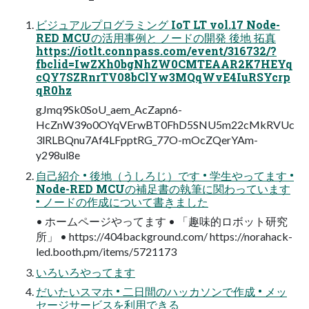
ビジュアルプログラミング IoT LT vol.17 Node-
RED MCUの活用事例と ノードの開発 後地 拓真
https://iotlt.connpass.com/event/316732/?
fbclid=IwZXh0bgNhZW0CMTEAAR2K7HEYq
cQY7SZRnrTV08bClYw3MQqWvE4IuRSYcrp
qR0hz
gJmq9Sk0SoU_aem_AcZapn6-
HcZnW39o0OYqVErwBT0FhD5SNU5m22cMkRVUc
3lRLBQnu7Af4LFpptRG_77O-mOcZQerYAm-
y298ul8e
自己紹介 • 後地（うしろじ）です • 学生やってます •
Node-RED MCUの補足書の執筆に関わっています
• ノードの作成について書きました
• ホームページやってます • 「趣味的ロボット研究
所」 • https://404background.com/ https://norahack-
led.booth.pm/items/5721173
いろいろやってます
だいたいスマホ • 二日間のハッカソンで作成 • メッ
セージサービスを利用できる