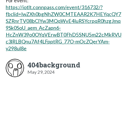
For event:
https://iotlt.connpass.com/event/316732/?
fbclid=IwZXh0bgNhZW0CMTEAAR2K7HEYqcQY7
SZRnrTV08bClYw3MQqWvE4IuRSYcrpqR0hzgJmq
9Sk0SoU_aem_AcZapn6-
HcZnW39o0OYqVErwBT0FhD5SNU5m22cMkRVU
c3lRLBQnu7Af4LFpptRG_77O-mOcZQerYAm-
y298ul8e
404background
May 29, 2024