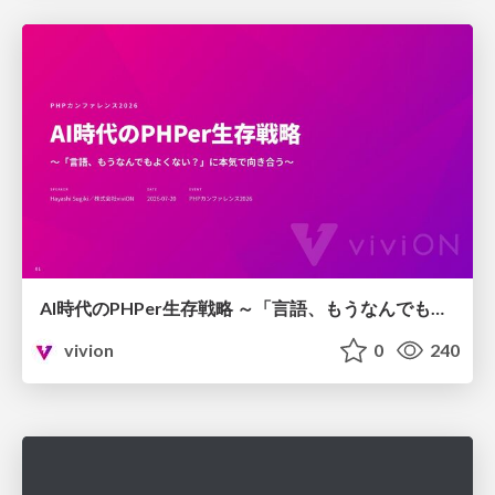
AI時代のPHPer生存戦略 ～「言語、もうなんでもよくない？」に本気で向き合う～
vivion
0
240