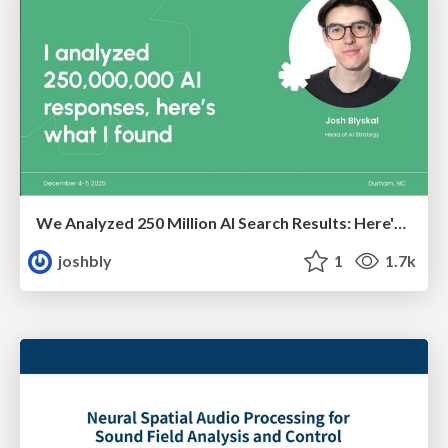
We Analyzed 250 Million AI Search Results: Here's What I Found
joshbly
1
1.7k