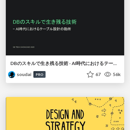
DBのスキルで生き残る技術 - AI時代におけるテーブル設計の勘所
soudai
67
56k
PRO