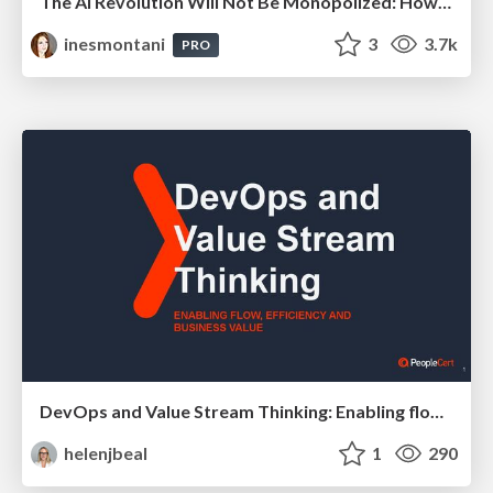
The AI Revolution Will Not Be Monopolized: How open-source beats economies of scale, even for LLMs
inesmontani
3
3.7k
PRO
DevOps and Value Stream Thinking: Enabling flow, efficiency and business value
helenjbeal
1
290