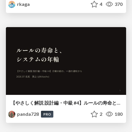
rkaga
4
370
【やさしく解説 設計編・中級 #4】ルールの寿命と、システムの年輪
panda728
2
180
PRO