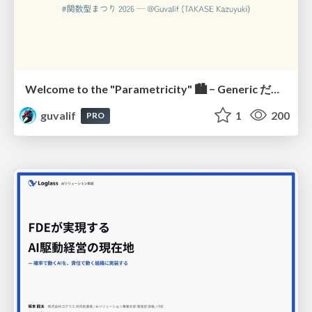
Welcome to the "Parametricity" 🏙️ − Generic だけど Specific な世界 −
guvalif
1
200
PRO