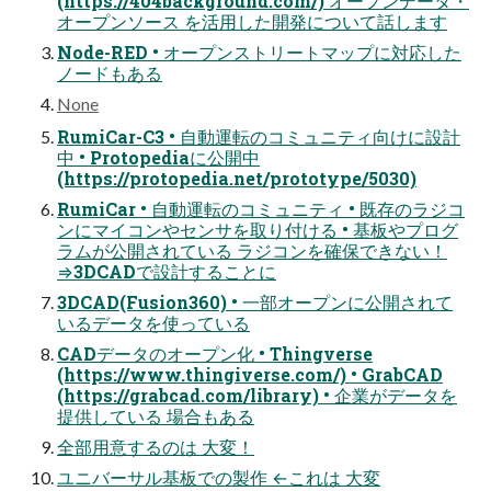
(https://404background.com/) オープンデータ・
オープンソース を活用した開発について話します
Node-RED • オープンストリートマップに対応した
ノードもある
None
RumiCar-C3 • 自動運転のコミュニティ向けに設計
中 • Protopediaに公開中
(https://protopedia.net/prototype/5030)
RumiCar • 自動運転のコミュニティ • 既存のラジコ
ンにマイコンやセンサを取り付ける • 基板やプログ
ラムが公開されている ラジコンを確保できない！
⇒3DCADで設計することに
3DCAD(Fusion360) • 一部オープンに公開されて
いるデータを使っている
CADデータのオープン化 • Thingverse
(https://www.thingiverse.com/) • GrabCAD
(https://grabcad.com/library) • 企業がデータを
提供している 場合もある
全部用意するのは 大変！
ユニバーサル基板での製作 ←これは 大変