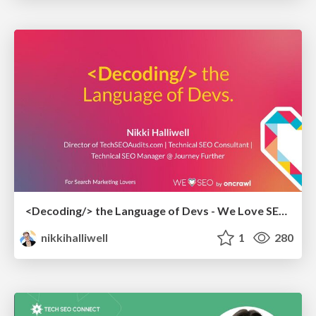
<Decoding/> the Language of Devs - We Love SEO 2024
nikkihalliwell
1
280