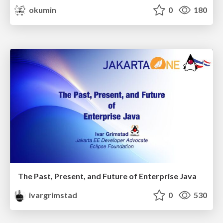
okumin
0
180
The Past, Present, and Future of Enterprise Java
ivargrimstad
0
530