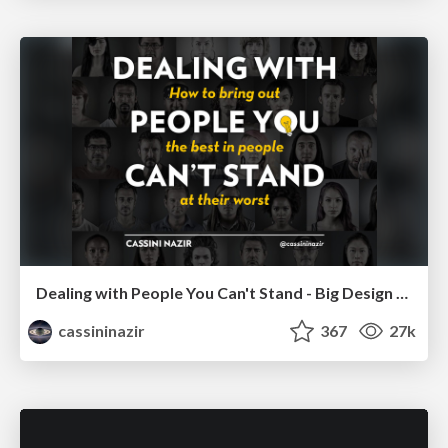
Dealing with People You Can't Stand - Big Design 2015
cassininazir
367
27k