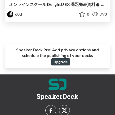
オンラインスクール DelightU EX 課題発表資料 @rokuzeudon
60d
0
790
Speaker Deck Pro:
Add privacy options and
schedule the publishing of your decks
Upgrade
SpeakerDeck