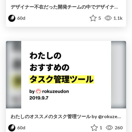
デザイナー不在だった開発チームの中でデザイナーとして何ができるのか by @rokuzeudon
60d
5
1.1k
わたしのオススメのタスク管理ツール by @rokuzeudon
60d
1
260