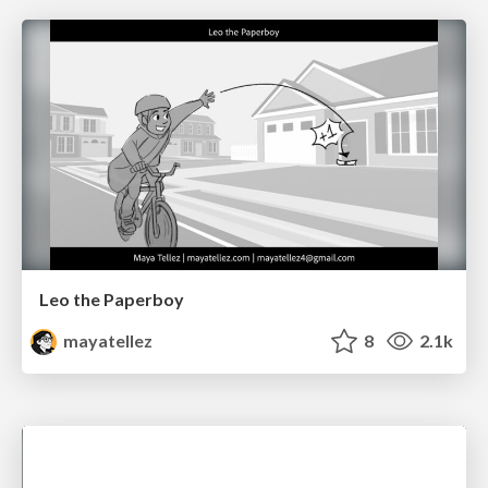
Leo the Paperboy
mayatellez
8
2.1k