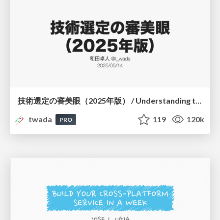
技術選定の審美眼（2025年版） / Understanding the Spiral of Technologies 2025 edition
twada
119
120k
PRO