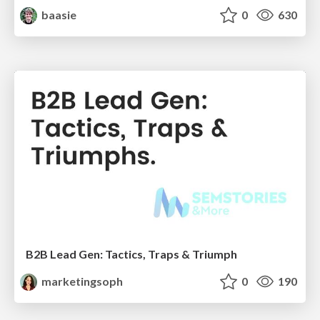
baasie
0
630
B2B Lead Gen: Tactics, Traps & Triumph
marketingsoph
0
190