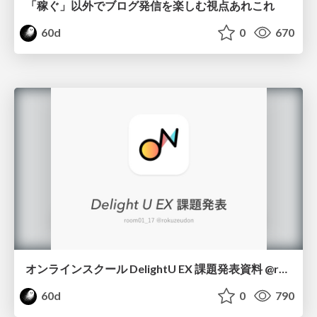
「稼ぐ」以外でブログ発信を楽しむ視点あれこれ
60d
0
670
オンラインスクール DelightU EX 課題発表資料 @rokuzeudon
60d
0
790