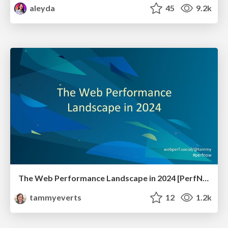
aleyda
45
9.2k
The Web Performance Landscape in 2024 [PerfNow 2024]
tammyeverts
12
1.2k