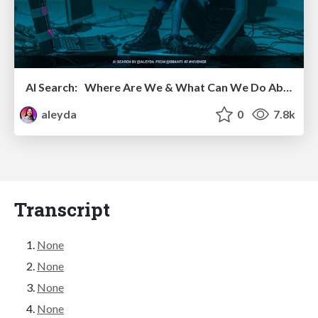
AI Search: Where Are We & What Can We Do About It?
aleyda
0
7.8k
Transcript
None
None
None
None