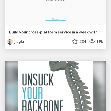
Build your cross-platform service in a week with App Engine
jlugia
234
19k