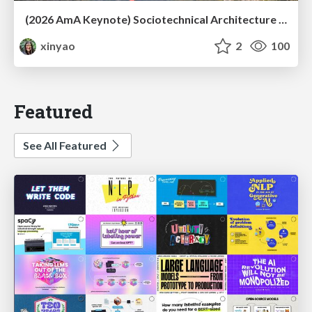
(2026 AmA Keynote) Sociotechnical Architecture - Having your Agile and agility too.pdf
xinyao
2
100
Featured
See All Featured