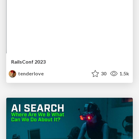
RailsConf 2023
tenderlove
30
1.5k