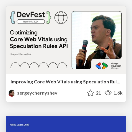
Improving Core Web Vitals using Speculation Rules API
sergeychernyshev
21
1.6k