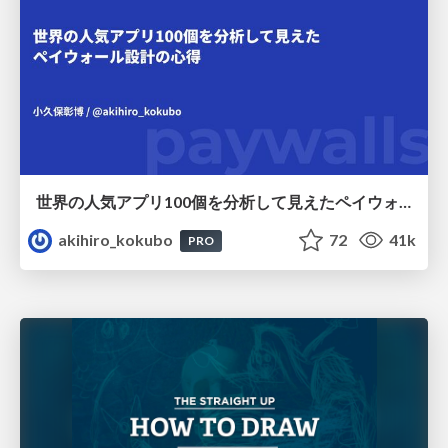
世界の人気アプリ100個を分析して見えたペイウォール設計の心得
akihiro_kokubo
72
41k
PRO