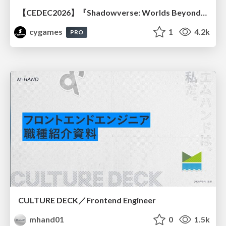
【CEDEC2026】『Shadowverse: Worlds Beyond』続編開発におけるUIデザイン・アニメーション演出の「超進化」 ～継承と挑戦を両立するデザイン手法～
cygames
1
4.2k
PRO
CULTURE DECK／Frontend Engineer
mhand01
0
1.5k