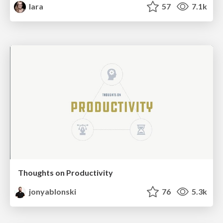
lara
57
7.1k
Thoughts on Productivity
jonyablonski
76
5.3k