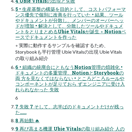
4 Ubie Vitalsの出現と失敗
5 • 生産基盤の構築を目的として、コストパフォーマ
ンス優先で個別に改善を行っていた • 結果、ツール
やドキュメントが分散し、メンバーのオーバーヘッ
ドが増加 • 解決として、分散したツールやドキュメ
ントをとりまとめるUbie Vitalsが誕生 ◦ Notionベ
ースでドキュメントを作った
◦ 実際に動作するサンプルを確認するため、
Storybookも平行管理 Ubie Vitalsの出現 Ubie Vitals
の取り組み紹介
6 • 組織の統廃合にともなうNotion管理の煩雑化 •
ドキュメントの多重管理、NotionとStorybookの
両 方を見なくてはならない • ところどころルールや
コンポーネントが足りておら ずエンジニアに受け入
れられなかった 失敗
6
7 失敗 7 そして、志半ばのドキュメントだけが残っ
た……
8 再始動 🔥
9 再び高まる機運 Ubie Vitalsの取り組み紹介 人の