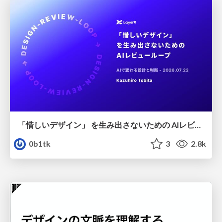
「惜しいデザイン」 を生み出さないための AIレビューループ
0b1tk
3
2.8k