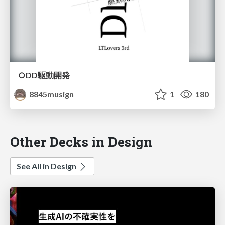
○DD駆動開発
8845musign
1
180
Other Decks in Design
See All in Design