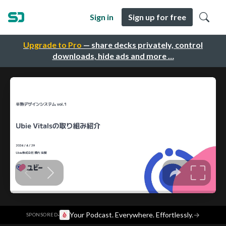
Sign in
Sign up for free
Upgrade to Pro
— share decks privately, control
downloads, hide ads and more …
·
Your Podcast. Everywhere. Effortlessly.
→
SPONSORED