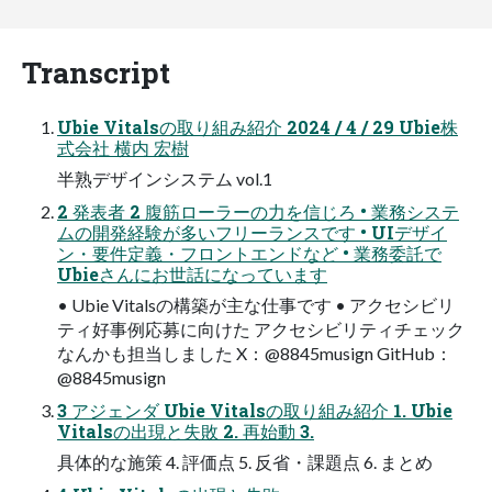
Transcript
Ubie Vitalsの取り組み紹介 2024 / 4 / 29 Ubie株
式会社 横内 宏樹
半熟デザインシステム vol.1
2 発表者 2 腹筋ローラーの力を信じろ • 業務システ
ムの開発経験が多いフリーランスです • UIデザイ
ン・要件定義・フロントエンドなど • 業務委託で
Ubieさんにお世話になっています
• Ubie Vitalsの構築が主な仕事です • アクセシビリ
ティ好事例応募に向けた アクセシビリティチェック
なんかも担当しました X：@8845musign GitHub：
@8845musign
3 アジェンダ Ubie Vitalsの取り組み紹介 1. Ubie
Vitalsの出現と失敗 2. 再始動 3.
具体的な施策 4. 評価点 5. 反省・課題点 6. まとめ