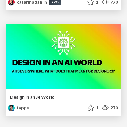
katarinadahlin
1
770
PRO
Design in an AI World
tapps
1
270