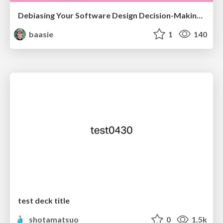
Debiasing Your Software Design Decision-Making @ Flowcon '26
baasie
1
140
test deck title
shotamatsuo
0
1.5k