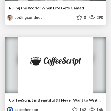
Ruling the World: When Life Gets Gamed
codingconduct
0
290
CoffeeScript is Beautiful & I Never Want to Write Plain JavaScript Again
sstephenson
162
16k