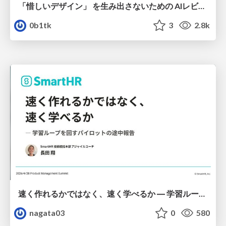
「惜しいデザイン」 を生み出さないための AIレビューループ
0b1tk
3
2.8k
速く作れるかではなく、速く学べるか ― 学習ループを回すパイロットの途中報告
nagata03
0
580