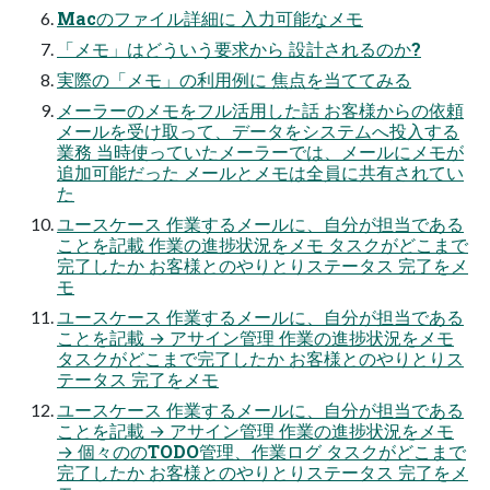
Macのファイル詳細に 入力可能なメモ
「メモ」はどういう要求から 設計されるのか?
実際の「メモ」の利用例に 焦点を当ててみる
メーラーのメモをフル活用した話 お客様からの依頼
メールを受け取って、データをシステムへ投入する
業務 当時使っていたメーラーでは、メールにメモが
追加可能だった メールとメモは全員に共有されてい
た
ユースケース 作業するメールに、自分が担当である
ことを記載 作業の進捗状況をメモ タスクがどこまで
完了したか お客様とのやりとりステータス 完了をメ
モ
ユースケース 作業するメールに、自分が担当である
ことを記載 → アサイン管理 作業の進捗状況をメモ
タスクがどこまで完了したか お客様とのやりとりス
テータス 完了をメモ
ユースケース 作業するメールに、自分が担当である
ことを記載 → アサイン管理 作業の進捗状況をメモ
→ 個々ののTODO管理、作業ログ タスクがどこまで
完了したか お客様とのやりとりステータス 完了をメ