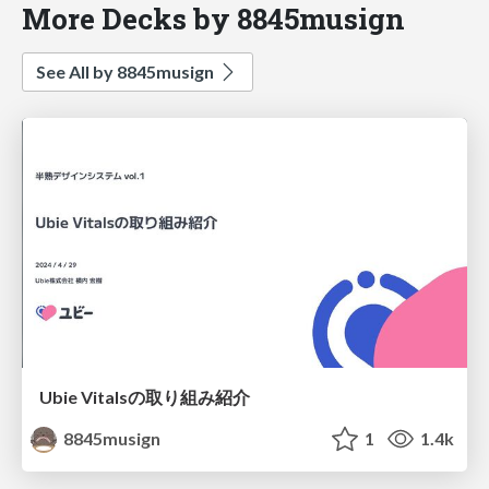
More Decks by 8845musign
See All by 8845musign
Ubie Vitalsの取り組み紹介
8845musign
1
1.4k