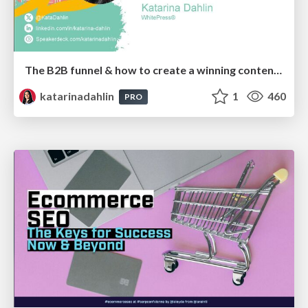
The B2B funnel & how to create a winning content strategy
katarinadahlin
1
460
PRO