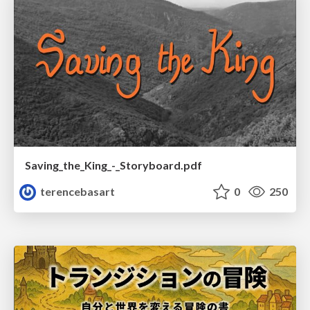
Saving_the_King_-_Storyboard.pdf
terencebasart
0
250