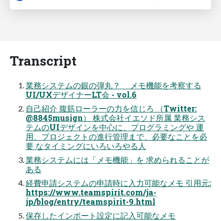
Transcript
業務システムの銀の弾丸？ メモ機能を考察する
UI/UXデザイナーLT会 - vol.6
自己紹介 腹筋ローラーの力を信じろ （Twitter:
@8845musign） 株式会社イエソド所属 業務シス
テムのUIデザインを中心に、プログラミングや 運
用、プロジェクトの進行管理まで、必要なことを必
要 なタイミングにいろいろやる人
業務システムには「メモ機能」を 求められることが
ある
経費申請システムの申請時に入力可能なメモ 引用元:
https://www.teamspirit.com/ja-
jp/blog/entry/teamspirit-9.html
保存したインポート設定に記入可能なメモ