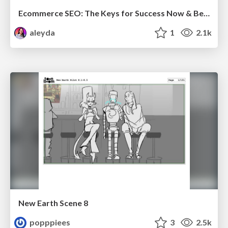
Ecommerce SEO: The Keys for Success Now & Beyond - #SERPConf2024
aleyda
1
2.1k
New Earth Scene 8
popppiees
3
2.5k