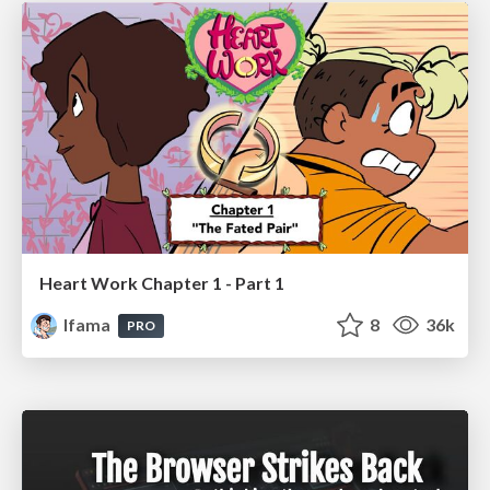
Heart Work Chapter 1 - Part 1
lfama
8
36k
PRO