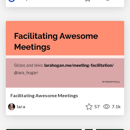
Facilitating Awesome Meetings
lara
57
7.1k