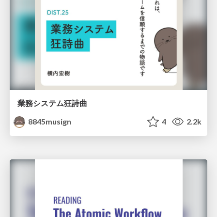
業務システム狂詩曲
8845musign
4
2.2k