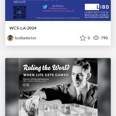
WCS-LA-2024
lcolladotor
0
790