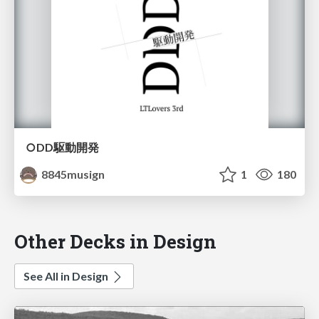
○DD駆動開発
8845musign
1
180
Other Decks in Design
See All in Design