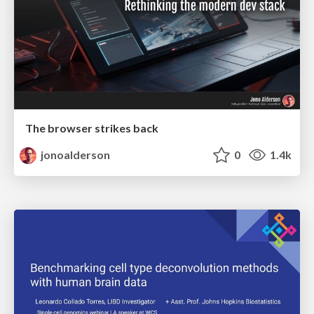
The browser strikes back
jonoalderson
0
1.4k