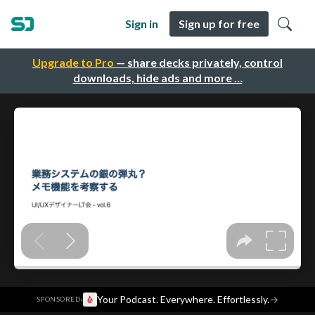
Sign in
Sign up for free
Upgrade to Pro
— share decks privately, control
downloads, hide ads and more …
·
Your Podcast. Everywhere. Effortlessly.
→
SPONSORED