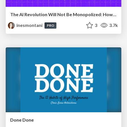
The AI Revolution Will Not Be Monopolized: How open-source beats economies of scale, even for LLMs
inesmontani
3
3.7k
PRO
Done Done