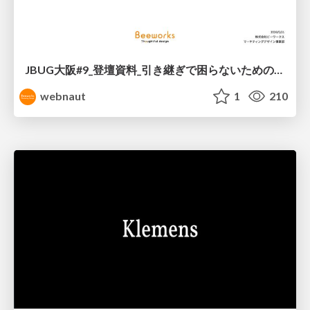
JBUG大阪#9_登壇資料_引き継ぎで困らないためのBacklogWikiの整え方_ミスと属人化を防ぐために、 “次の人が動ける状態”をどう残すか
webnaut
1
210