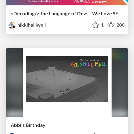
<Decoding/> the Language of Devs - We Love SEO 2024
nikkihalliwell
1
280
Abbi's Birthday