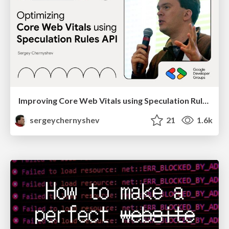
Improving Core Web Vitals using Speculation Rules API
sergeychernyshev
21
1.6k