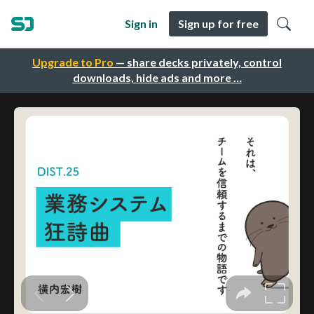
Sign in
Sign up for free
Upgrade to Pro
— share decks privately, control
downloads, hide ads and more …