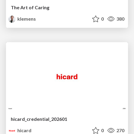
The Art of Caring
klemens
0
380
hicard_credential_202601
hicard
0
270