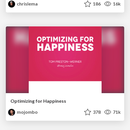
chrislema
186
16k
Optimizing for Happiness
mojombo
378
71k