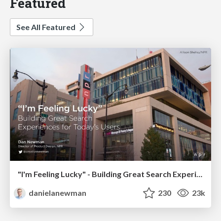
Featured
See All Featured
"I'm Feeling Lucky" - Building Great Search Experiences for Today's Users (#IAC19)
danielanewman
230
23k