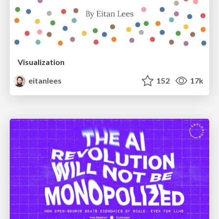
Visualization
eitanlees
152
17k