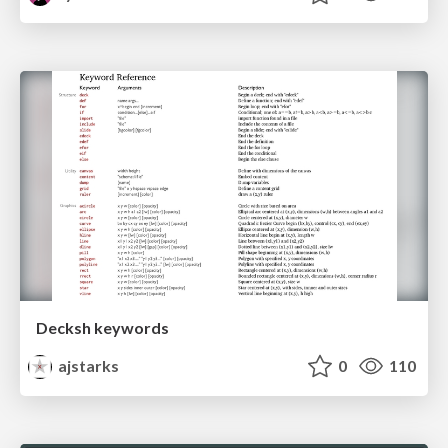
Decksh keywords
ajstarks
0
110