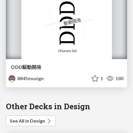
○DD駆動開発
8845musign
1
180
Other Decks in Design
See All in Design