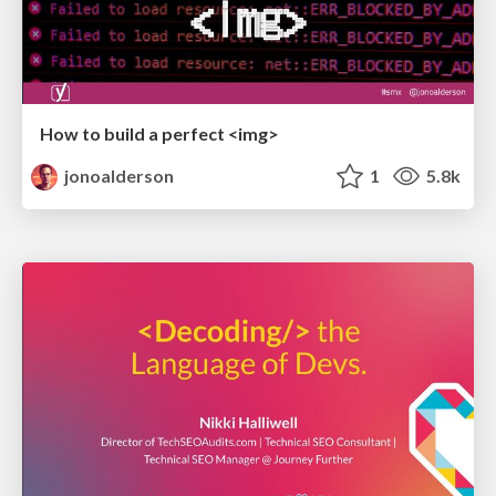
How to build a perfect <img>
jonoalderson
1
5.8k