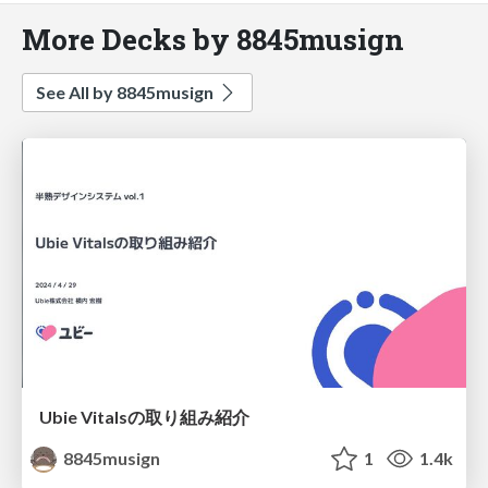
More Decks by 8845musign
See All by 8845musign
Ubie Vitalsの取り組み紹介
8845musign
1
1.4k