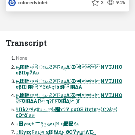
coloredviolet
3
9.2k
Transcript
None
ԣ಺޺थ ෲےϩʔϥʔͷྗΛ৴͡Ζ!NVTJHO
σβΠφʔͩΑʙ
ԣ಺޺थ ෲےϩʔϥʔͷྗΛ৴͡Ζ!NVTJHO
σβΠϯ΋ ϓϩάϥϛϯά΋ ΍ΔΑ
ԣ಺޺थ ෲےϩʔϥʔͷྗΛ৴͡Ζ!NVTJHO
ਓͱ͠Ό΂ΔΑΓ ήʔϜͱ͠Ό΂ͬͯΔ΄͏͕ ָ͍͠ʙ
ϥΠλʔ ಛԽܕ ࡏ୐ϫʔΫ ϝσΟΞ ίϯςϯπ Ϛʔέ
ςΟϯά ͦͷଞ
ۀ຿γεςϜ؅ཧը໘ͷվળ ຊ೔͓࿩͢Δ͜ͱ
ۀ຿γεςϜͷվળ ຊ೔͓࿩͢Δ͜ͱ ϑΟΫγϣϯΛؚΈ·͢