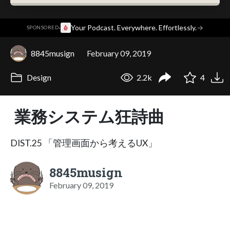
·
Your Podcast. Everywhere. Effortlessly.
→
SPONSORED
8845musign
February 09, 2019
Design
2.2k
4
業務システム狂詩曲
DIST.25 「管理画面から考えるUX」
8845musign
February 09, 2019