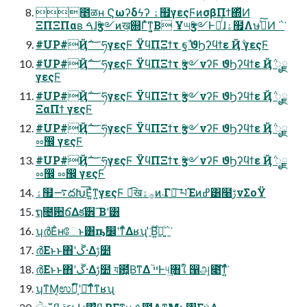
೥ळʜ Ϛωʔδϟʔ ۀ຿γεςϜͷσβΠϯ΍ͬͯͶ
ΞΠΞΠαʙ ࠓɺӡ༻ͷख͕଍Γͯͳ͍͔Β Ұ୴ӡ༻Ͱೖͬͯɺۀ຿Λษڧͯ͠Ͷ ΅͘
#UP#Ҋ݅؅ཧγεςϜ ΫϥΠΞϯτ ฐࣾ ϑϦʔϥϯε Ҋ݅ γεςϜ
#UP#Ҋ݅؅ཧγεςϜ ΫϥΠΞϯτ ӡ༻νʔϜ ϑϦʔϥϯε Ҋ݅ ೖྗ
γεςϜ
#UP#Ҋ݅؅ཧγεςϜ ΫϥΠΞϯτ ӡ༻νʔϜ ϑϦʔϥϯε Ҋ݅ ೖྗ
ΞαΠϯ γεςϜ
#UP#Ҋ݅؅ཧγεςϜ ΫϥΠΞϯτ ӡ༻νʔϜ ϑϦʔϥϯε Ҋ݅ ೖྗ
ೲ඼ γεςϜ
#UP#Ҋ݅؅ཧγεςϜ ΫϥΠΞϯτ ӡ༻νʔϜ ϑϦʔϥϯε Ҋ݅ ೖྗ
ೲ඼ ೲ඼ γεςϜ
ۀ຿࠷దԽ͞Ε͍ͯͳ͍γεςϜ ಉ͡ख࡞ۀͷ܁Γฦ͠ པΈͷߝ͸໨ࢹνΣοΫ
ຖ೔਺ճ͘Δక੾ ͞Βʹ͸
ʮർΕͨʜேͱ͸ҧ͏ࣗ෼ʹͳͬͯΔʁʯ ̔࣌ؒ͘Β͍ಇ͍ͨ΅͘
ർΕͱͱ΋ʹڱ·Δࢹ໺
ർΕͱͱ΋ʹڱ·Δࢹ໺ য఺͕͍͋ͮΒ͘ͳΔ ײ֮Ͱ୳͢৘ใ ൑அ͕೉͘͠ͳ͍ͬͯ͘
ʮͳΜ͔ಉ྅͕ົʹ༏͘͠ͳͬͨͳʁʯ