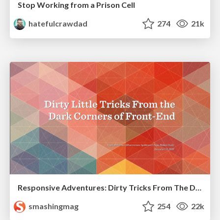
Stop Working from a Prison Cell
hatefulcrawdad
274
21k
Responsive Adventures: Dirty Tricks From The Dark Corners of Front-End
smashingmag
254
22k