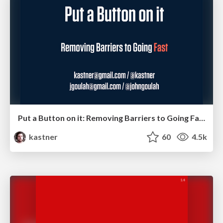
Put a Button on it: Removing Barriers to Going Fast.
kastner
60
4.5k