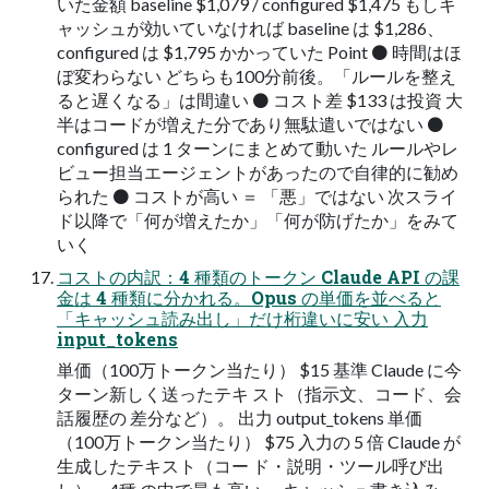
いた金額 baseline $1,079 / configured $1,475 もしキ
ャッシュが効いていなければ baseline は $1,286、
configured は $1,795 かかっていた Point ⚫ 時間はほ
ぼ変わらない どちらも100分前後。「ルールを整え
ると遅くなる」は間違い ⚫ コスト差 $133 は投資 大
半はコードが増えた分であり無駄遣いではない ⚫
configured は 1 ターンにまとめて動いた ルールやレ
ビュー担当エージェントがあったので自律的に勧め
られた ⚫ コストが高い ＝ 「悪」ではない 次スライ
ド以降で「何が増えたか」「何が防げたか」をみて
いく
コストの内訳：4 種類のトークン Claude API の課
金は 4 種類に分かれる。Opus の単価を並べると
「キャッシュ読み出し」だけ桁違いに安い 入力
input_tokens
単価（100万トークン当たり） $15 基準 Claude に今
ターン新しく送ったテキ スト（指示文、コード、会
話履歴の 差分など）。 出力 output_tokens 単価
（100万トークン当たり） $75 入力の 5 倍 Claude が
生成したテキスト（コー ド・説明・ツール呼び出