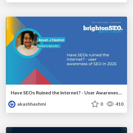
Have SEOs Ruined the Internet? - User Awareness of SEO in 2025
akashhashmi
0
410