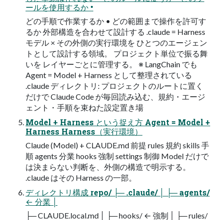
ールを使用するか •
どの手順で作業するか • どの範囲まで操作を許可す
るか 外部構造を合わせて設計する .claude = Harness
モデル × その外側の実行環境を ひとつのエージェン
トとして設計する領域。 プロジェクト単位で振る舞
いを レイヤーごとに管理する。 ※ LangChain でも
Agent = Model + Harness として整理されている
.claude ディレクトリ: プロジェクトのルートに置く
だけで Claude Code が毎回読み込む、規約・エージ
ェント・手順を束ねた設定置き場
Model + Harness という捉え方 Agent = Model +
Harness Harness（実行環境）
Claude (Model) + CLAUDE.md 前提 rules 規約 skills 手
順 agents 分業 hooks 強制 settings 制御 Model だけで
は決まらない判断を、外側の構造で明示する。
.claude はその Harness の一部。
ディレクトリ構成 repo/ ├─ .claude/ │ ├─ agents/
← 分業 │
├─ CLAUDE.local.md │ ├─ hooks/ ← 強制 │ ├─ rules/