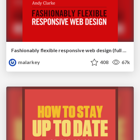
Fashionably flexible responsive web design (full day workshop)
malarkey
408
67k