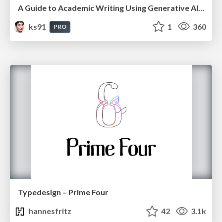
A Guide to Academic Writing Using Generative AI - A Workshop
ks91
1
360
PRO
Typedesign – Prime Four
hannesfritz
42
3.1k