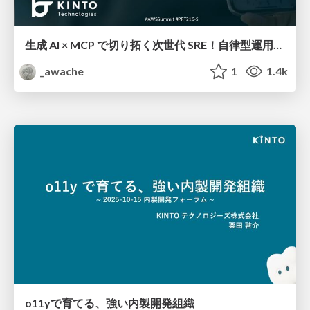
生成 AI × MCP で切り拓く次世代 SRE！自律型運用への挑戦と開発者体験の進化
_awache
1
1.4k
o11yで育てる、強い内製開発組織