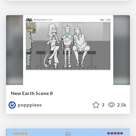
New Earth Scene 8
popppiees
3
2.5k