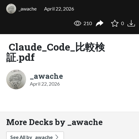
_awache
April 22, 2026
210
0
Claude_Code_比較検
証.pdf
_awache
April 22, 2026
More Decks by _awache
See All by _awache