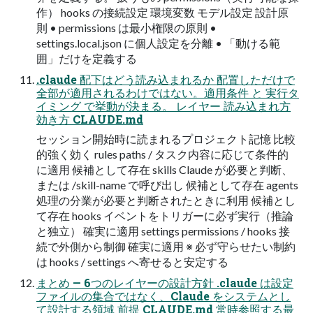
作） hooks の接続設定 環境変数 モデル設定 設計原
則 • permissions は最小権限の原則 •
settings.local.json に個人設定を分離 • 「動ける範
囲」だけを定義する
.claude 配下はどう読み込まれるか 配置しただけで
全部が適用されるわけではない。適用条件 と 実行タ
イミング で挙動が決まる。 レイヤー 読み込まれ方
効き方 CLAUDE.md
セッション開始時に読まれるプロジェクト記憶 比較
的強く効く rules paths / タスク内容に応じて条件的
に適用 候補として存在 skills Claude が必要と判断、
または /skill-name で呼び出し 候補として存在 agents
処理の分業が必要と判断されたときに利用 候補とし
て存在 hooks イベントをトリガーに必ず実行（推論
と独立） 確実に適用 settings permissions / hooks 接
続で外側から制御 確実に適用 ※ 必ず守らせたい制約
は hooks / settings へ寄せると安定する
まとめ — 6つのレイヤーの設計方針 .claude は設定
ファイルの集合ではなく、Claude をシステムとし
て設計する領域 前提 CLAUDE.md 常時参照する最