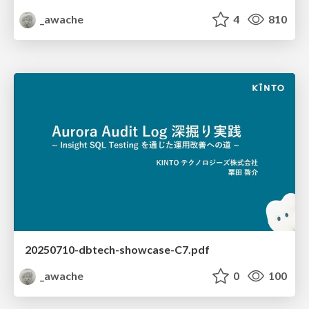
_awache
4
810
20250710-dbtech-showcase-C7.pdf
_awache
0
100