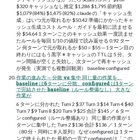
$320 キャッシュなし推定 $1,286 $1,795 節約額
$1,079 (84%) $1,475 (82%) .claude の「キャッシュ生
成」はいつ元が取れるか $50.42 準備にかかったキャ
ッシュ生成コスト ルール・ガイドを最初に読ませる
分 $54.64 1 ターンごとのキャッシュ効果 一度読ませ
たルールを毎回 1/10 の値段で読み返せる 0.92 ター
ン 何ターンで元が取れるか $50 ÷ $55 ─ 1ターン目の
終わりにはもう黒字 ※ キャッシュの TTL は 5 分。タ
ーン間隔が空くと失効し、次ターンで再キャッシュ
が発生（実測でも複数回観測） baseline configured
作業の進み方 ─ 分散 vs 集中 同じ量の作業を、
baseline は6ターンに分散、configured は1ターン
で完結させた baseline（ルール整備なし） 大きな
作業が
6 ターンに分かれた Turn 2 $37 Turn 3 $14 Turn 4 $40
Turn 7 $9 Turn 8 $20 Turn 9 $25 合計 $145 ／ 6 ター
ン configured（ルール整備あり） 同じ量の作業が 1
ターンに集中した Turn 2 $136 合計 $136 ／ 1 ターン
（80 分・同時に 8 人並列） なぜ configured は 1 ター
ンで終えられたか 最初の一言で configured は「この