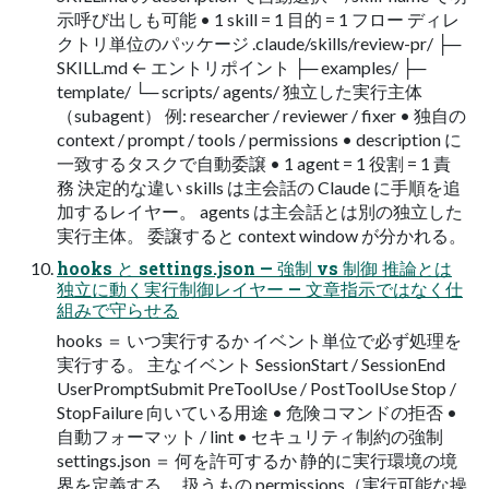
示呼び出しも可能 • 1 skill = 1 目的 = 1 フロー ディレ
クトリ単位のパッケージ .claude/skills/review-pr/ ├─
SKILL.md ← エントリポイント ├─ examples/ ├─
template/ └─ scripts/ agents/ 独立した実行主体
（subagent） 例: researcher / reviewer / fixer • 独自の
context / prompt / tools / permissions • description に
一致するタスクで自動委譲 • 1 agent = 1 役割 = 1 責
務 決定的な違い skills は主会話の Claude に手順を追
加するレイヤー。 agents は主会話とは別の独立した
実行主体。 委譲すると context window が分かれる。
hooks と settings.json — 強制 vs 制御 推論とは
独立に動く実行制御レイヤー — 文章指示ではなく仕
組みで守らせる
hooks ＝ いつ実行するか イベント単位で必ず処理を
実行する。 主なイベント SessionStart / SessionEnd
UserPromptSubmit PreToolUse / PostToolUse Stop /
StopFailure 向いている用途 • 危険コマンドの拒否 •
自動フォーマット / lint • セキュリティ制約の強制
settings.json ＝ 何を許可するか 静的に実行環境の境
界を定義する。 扱うもの permissions（実行可能な操