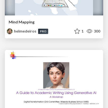
Mind Mapping
helmedeiros
1
300
PRO