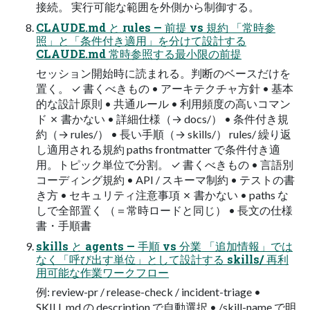
接続。 実行可能な範囲を外側から制御する。
CLAUDE.md と rules — 前提 vs 規約 「常時参
照」と「条件付き適用」を分けて設計する
CLAUDE.md 常時参照する最小限の前提
セッション開始時に読まれる。判断のベースだけを
置く。 ✓ 書くべきもの • アーキテクチャ方針 • 基本
的な設計原則 • 共通ルール • 利用頻度の高いコマン
ド ✗ 書かない • 詳細仕様（→ docs/） • 条件付き規
約（→ rules/） • 長い手順（→ skills/） rules/ 繰り返
し適用される規約 paths frontmatter で条件付き適
用。トピック単位で分割。 ✓ 書くべきもの • 言語別
コーディング規約 • API / スキーマ制約 • テストの書
き方 • セキュリティ注意事項 ✗ 書かない • paths な
しで全部置く （＝常時ロードと同じ） • 長文の仕様
書・手順書
skills と agents — 手順 vs 分業 「追加情報」では
なく「呼び出す単位」として設計する skills/ 再利
用可能な作業ワークフロー
例: review-pr / release-check / incident-triage •
SKILL.md の description で自動選択 • /skill-name で明