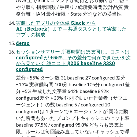
AWS 上で Slack コマンドが期待どおり動くか 工数・
やり取り 指示回数 / 手戻り / 総所要時間 設計品質 責
務分離・IAM 最小権限・State 分割などの妥当性
実装したアプリの全体像 Slack から
AI（Bedrock）まで ─ 共通タスクとして実装した
アプリの構成
demo
セッションサマリー 所要時間はほぼ同じ。コストは
configured が +55%。その差分で何ができたかを次
から見ていく 総コスト $206 baseline $320
configured
差分 +55% ターン数 31 baseline 27 configured 差分
−13% 実稼働時間 100分 baseline 105分 configured 差
分 +5% 生成した文字量 642k baseline 892k
configured 差分 +39% 並列で動いた作業者（サブエ
ージェント）の数 baseline 5 / configured 10
configured は 1 ターンで 8 エージェントが 同時に動
いた瞬間もあった プロンプトキャッシュのヒット率
baseline 97.5% / configured 95.8% どちらもほぼ上
限。ルールは毎回読み直していない キャッシュで浮