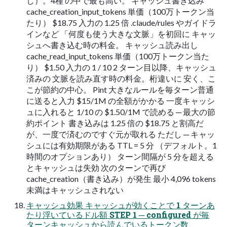
し）。4種 の中で最も高い。 キャッシュ書き込み
cache_creation_input_tokens 単価（100万トークン当
たり） $18.75 入力の 1.25 倍 .claude/rules やガイドラ
インなど 「何度も使う大きな文脈」を初回に キャッ
シュへ書き込む時の料金。 キャッシュ読み出し
cache_read_input_tokens 単価（100万トークン当た
り） $1.50 入力の 1 / 10 2 ターン目以降、キャッシュ
済みの 文脈を読み直す時の料金。桁違いに 安く、こ
こが節約の中心。 Pint 大きなルールを毎ターン普通
に送ると入力 $15/1M の全額がかかる 一度キャッシ
ュに入れると 1/10 の $1.50/1M で読める ─ 最大の節
約ポイント 書き込みは 1.25 倍の $18.75 と割高だ
が、一度で済むのですぐ元が取れる ただし ─ キャッ
シュには有効期限がある TTL = 5 分 （デフォルト。1
時間のオプションあり） ターン間隔が 5 分を超える
とキャッシュは失効 次のターンで再び
cache_creation（書き込み）が発生 最小 4,096 tokens
未満はキャッシュされない
キャッシュ効果 キャッシュが効くことで 1 ターンあ
たり浮いているドル額 STEP 1 ─ configured が毎
ターンキャッシュから読んでいるトークン数