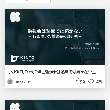
_NIKKEI_Tech_Talk__勉強会は熱量では続かない___17回続いた輪読会の設計術.pdf
_awache
2
200