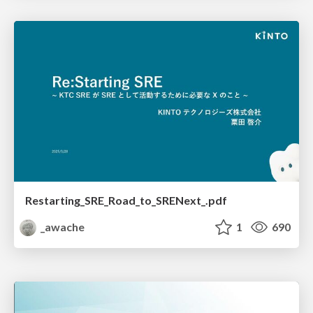
Restarting_SRE_Road_to_SRENext_.pdf
_awache
1
690