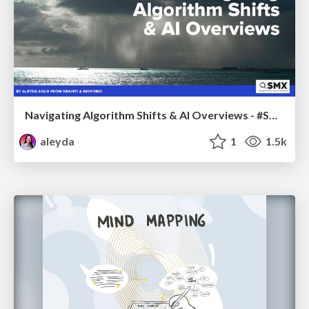
Navigating Algorithm Shifts & AI Overviews - #SMXNext
aleyda
1
1.5k