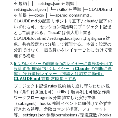
← 規約 │ ├─ settings.json ← 制御 │ ├─
settings.local.json │ └─ skills/ ← 手順 ├─ CLAUDE.md
← 前提 ├─ docs/ │ └─ api.md, domain.md ...
CLAUDE.md の配置 リポジトリ直下 / .claude/ 配下 の
いずれも可。 セッション開始時にプロジェクト記憶
として読まれる。 *.local.* は個人用上書き
CLAUDE.local.md / settings.local.json は .gitignore 対
象。共有設定とは分離して管理する。 本質：設定の
分割ではなく、 振る舞いをレイヤーごとに 分けて管
理する構造
6つのレイヤーの俯瞰 6つのレイヤーに責務を分けて
設計する 推論に効くレイヤー （Claude の判断に影
響） 実行環境レイヤー （推論とは独立に動作）
CLAUDE.md 前提 常時参照する
プロジェクト記憶 rules 規約 繰り返し守らせたい 規
約（条件付き適用可） skills 手順 再利用可能な 作業
ワークフロー agents 分業 独立した実行主体
（subagent） hooks 強制 イベントに紐付けて必ず実
行される処理。 危険コマンド拒否、フォーマット
等。 settings.json 制御 permissions / 環境変数 / hooks