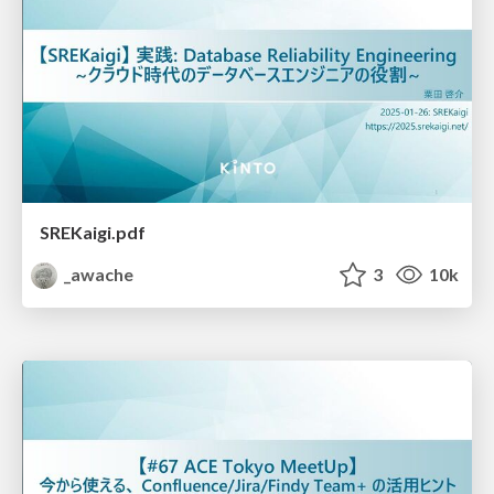
SREKaigi.pdf
_awache
3
10k