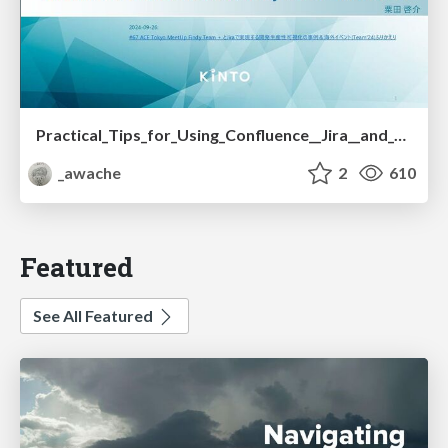
Practical_Tips_for_Using_Confluence__Jira__and_Findy_Team__Right_Now.pdf
_awache
2
610
Featured
See All Featured