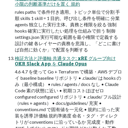
小限の判断基準だけを置く 規約
rules paths で条件付き適用。トピック単位で分割 手
順 skills 1 skill = 1 目的。呼び出し条件を明確に 分業
agents 独立した実行主体。責務と権限を絞る 強制
hooks 確実に実行したい処理を仕組みで担う 制御
settings.json 実行可能な範囲を最小権限で定義する
設計の鍵 各レイヤーの責務を意識し、「どこに書け
ば自然に効くか」で配置を判断する
検証方法と評価軸 共通タスク: xRE グループ向け
OKR Slack App を Claude Opus
4.6 4.7 を使って Go + Terraform で構築・AWS デプロ
イ baseline baseline リポジトリ • .claude/ は hooks の
み（最小構成） • rules / agents / docs なし • Claude
Code 素の状態に近い • 初期コストほぼゼロ
configured configured リポジトリ • .claude/ フル設計
（rules + agents） • docs/guidelines/ 充実 •
conventions.md で固有値を一元化 • 規約に沿った実
装を誘導 評価軸 規約準拠度 命名・タグ・ディレク
トリが conventions に沿っているか 完成度・動作