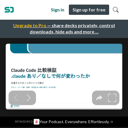
Sign in
Sign up for free
Upgrade to Pro
— share decks privately, control
downloads, hide ads and more …
·
Your Podcast. Everywhere. Effortlessly.
→
SPONSORED