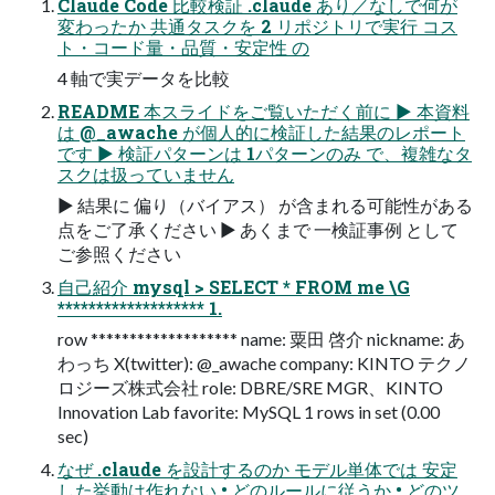
Claude Code 比較検証 .claude あり／なしで何が
変わったか 共通タスクを 2 リポジトリで実行 コス
ト・コード量・品質・安定性 の
4 軸で実データを比較
README 本スライドをご覧いただく前に ▶ 本資料
は @_awache が個人的に検証した結果のレポート
です ▶ 検証パターンは 1パターンのみ で、複雑なタ
スクは扱っていません
▶ 結果に 偏り（バイアス） が含まれる可能性がある
点をご了承ください ▶ あくまで 一検証事例 として
ご参照ください
自己紹介 mysql > SELECT * FROM me \G
******************* 1.
row ******************* name: 粟田 啓介 nickname: あ
わっち X(twitter): @_awache company: KINTO テクノ
ロジーズ株式会社 role: DBRE/SRE MGR、KINTO
Innovation Lab favorite: MySQL 1 rows in set (0.00
sec)
なぜ .claude を設計するのか モデル単体では 安定
した挙動は作れない • どのルールに従うか • どのツ