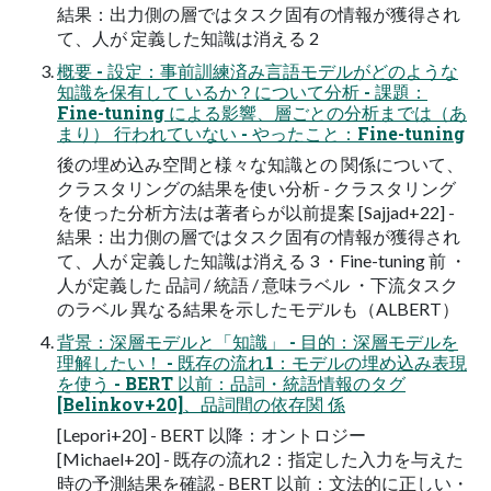
結果：出力側の層ではタスク固有の情報が獲得され
て、人が 定義した知識は消える 2
概要 - 設定：事前訓練済み言語モデルがどのような
知識を保有して いるか？について分析 - 課題：
Fine-tuning による影響、層ごとの分析までは（あ
まり） 行われていない - やったこと：Fine-tuning
後の埋め込み空間と様々な知識との 関係について、
クラスタリングの結果を使い分析 - クラスタリング
を使った分析方法は著者らが以前提案 [Sajjad+22] -
結果：出力側の層ではタスク固有の情報が獲得され
て、人が 定義した知識は消える 3 ・Fine-tuning 前 ・
人が定義した 品詞 / 統語 / 意味ラベル ・下流タスク
のラベル 異なる結果を示したモデルも（ALBERT）
背景：深層モデルと「知識」 - 目的：深層モデルを
理解したい！ - 既存の流れ1：モデルの埋め込み表現
を使う - BERT 以前：品詞・統語情報のタグ
[Belinkov+20]、品詞間の依存関 係
[Lepori+20] - BERT 以降：オントロジー
[Michael+20] - 既存の流れ2：指定した入力を与えた
時の予測結果を確認 - BERT 以前：文法的に正しい・