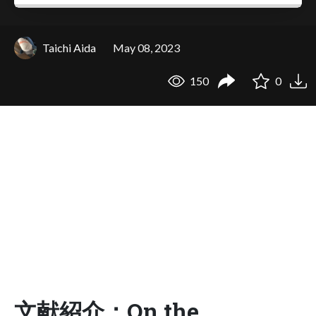
Taichi Aida
May 08, 2023
150
0
文献紹介：On the