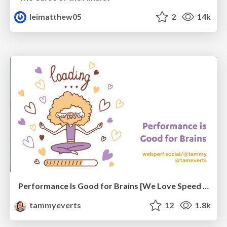
leimatthew05
2
14k
Performance Is Good for Brains [We Love Speed 2024]
tammyeverts
12
1.8k