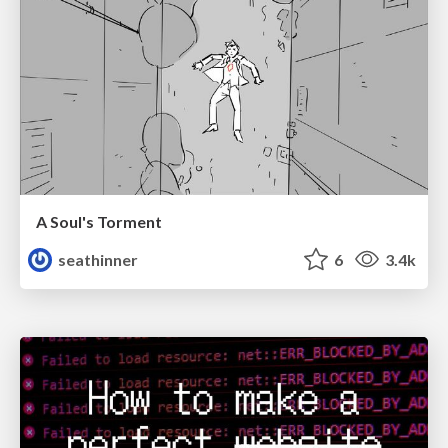
A Soul's Torment
seathinner
6
3.4k