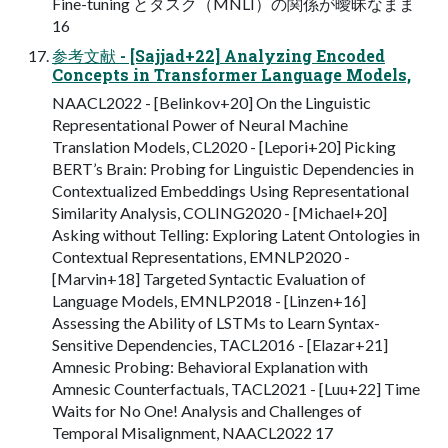
Fine-tuning とタスク（MNLI）の関係が曖昧なまま
16
参考文献 - [Sajjad+22] Analyzing Encoded
Concepts in Transformer Language Models,
NAACL2022 - [Belinkov+20] On the Linguistic
Representational Power of Neural Machine
Translation Models, CL2020 - [Lepori+20] Picking
BERT’s Brain: Probing for Linguistic Dependencies in
Contextualized Embeddings Using Representational
Similarity Analysis, COLING2020 - [Michael+20]
Asking without Telling: Exploring Latent Ontologies in
Contextual Representations, EMNLP2020 -
[Marvin+18] Targeted Syntactic Evaluation of
Language Models, EMNLP2018 - [Linzen+16]
Assessing the Ability of LSTMs to Learn Syntax-
Sensitive Dependencies, TACL2016 - [Elazar+21]
Amnesic Probing: Behavioral Explanation with
Amnesic Counterfactuals, TACL2021 - [Luu+22] Time
Waits for No One! Analysis and Challenges of
Temporal Misalignment, NAACL2022 17