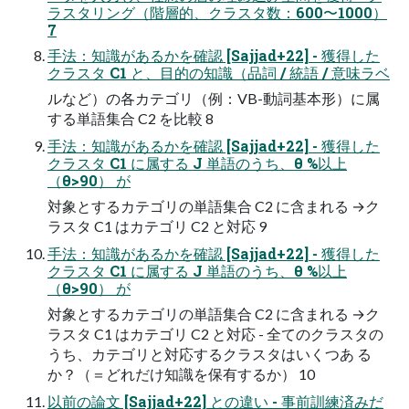
ラスタリング（階層的、クラスタ数：600〜1000）
7
手法：知識があるかを確認 [Sajjad+22] - 獲得した
クラスタ C1 と、目的の知識（品詞 / 統語 / 意味ラベ
ルなど）の各カテゴリ（例：VB-動詞基本形）に属
する単語集合 C2 を比較 8
手法：知識があるかを確認 [Sajjad+22] - 獲得した
クラスタ C1 に属する J 単語のうち、θ %以上
（θ>90） が
対象とするカテゴリの単語集合 C2 に含まれる →ク
ラスタ C1 はカテゴリ C2 と対応 9
手法：知識があるかを確認 [Sajjad+22] - 獲得した
クラスタ C1 に属する J 単語のうち、θ %以上
（θ>90） が
対象とするカテゴリの単語集合 C2 に含まれる →ク
ラスタ C1 はカテゴリ C2 と対応 - 全てのクラスタの
うち、カテゴリと対応するクラスタはいくつあ る
か？（＝どれだけ知識を保有するか） 10
以前の論文 [Sajjad+22] との違い - 事前訓練済みだ