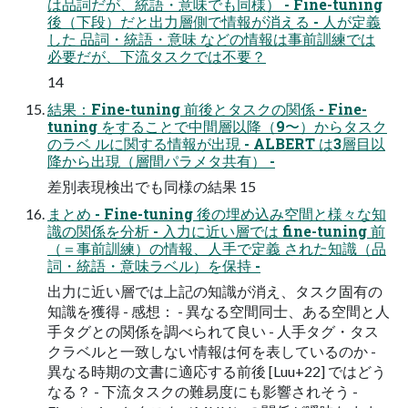
は品詞だが、統語・意味でも同様） - Fine-tuning
後（下段）だと出力層側で情報が消える - 人が定義
した 品詞・統語・意味 などの情報は事前訓練では
必要だが、下流タスクでは不要？
14
結果：Fine-tuning 前後とタスクの関係 - Fine-
tuning をすることで中間層以降（9〜）からタスク
のラベ ルに関する情報が出現 - ALBERT は3層目以
降から出現（層間パラメタ共有） -
差別表現検出でも同様の結果 15
まとめ - Fine-tuning 後の埋め込み空間と様々な知
識の関係を分析 - 入力に近い層では fine-tuning 前
（＝事前訓練）の情報、人手で定義 された知識（品
詞・統語・意味ラベル）を保持 -
出力に近い層では上記の知識が消え、タスク固有の
知識を獲得 - 感想： - 異なる空間同士、ある空間と人
手タグとの関係を調べられて良い - 人手タグ・タス
クラベルと一致しない情報は何を表しているのか -
異なる時期の文書に適応する前後 [Luu+22] ではどう
なる？ - 下流タスクの難易度にも影響されそう -