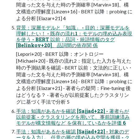
間違った文を与えた時の予測確率 [Marvin+18]、構
文構造の理解度 [Linzen+16] - BERT 以降：probing に
よる分析 [Elazar+21] 4
背景：深層モデルと「知識」 - 目的：深層モデルを
理解したい！ - 既存の流れ1：モデルの埋め込み表現
を使う - BERT 以前：品詞・統語情報のタグ
[Belinkov+20]、品詞間の依存関 係
[Lepori+20] - BERT 以降：オントロジー
[Michael+20] - 既存の流れ2：指定した入力を与えた
時の予測結果を確認 - BERT 以前：文法的に正しい・
間違った文を与えた時の予測確率 [Marvin+18]、構
文構造の理解度 [Linzen+16] - BERT 以降：probing に
よる分析 [Elazar+21] - 著者らの疑問：Fine-tuning 後
はどうなる？ - 著者らが以前提案したクラスタリン
グに基づく手法で分析 5
手法：知識があるかを確認 [Sajjad+22] - 著者らが
以前提案 - クラスタリングを用いて、事前訓練済み
モデルが構文情報など を保有しているかを評価 6
手法：知識があるかを確認 [Sajjad+22] - 対象のデ
ータを入力し、任意の層の埋め込み空間を獲得 - ク