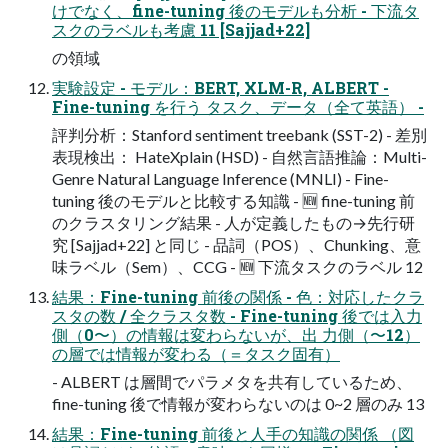
けでなく、fine-tuning 後のモデルも分析 - 下流タ
スクのラベルも考慮 11 [Sajjad+22]
の領域
実験設定 - モデル：BERT, XLM-R, ALBERT -
Fine-tuning を行う タスク、データ（全て英語） -
評判分析：Stanford sentiment treebank (SST-2) - 差別
表現検出： HateXplain (HSD) - 自然言語推論：Multi-
Genre Natural Language Inference (MNLI) - Fine-
tuning 後のモデルと比較する知識 - 🆕 fine-tuning 前
のクラスタリング結果 - 人が定義したもの→先行研
究 [Sajjad+22] と同じ - 品詞（POS）、Chunking、意
味ラベル（Sem）、CCG - 🆕 下流タスクのラベル 12
結果：Fine-tuning 前後の関係 - 色：対応したクラ
スタの数 / 全クラスタ数 - Fine-tuning 後では入力
側（0〜）の情報は変わらないが、出 力側（〜12）
の層では情報が変わる（＝タスク固有）
- ALBERT は層間でパラメタを共有しているため、
fine-tuning 後で情報が変わらないのは 0~2 層のみ 13
結果：Fine-tuning 前後と人手の知識の関係 （図