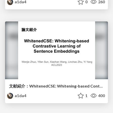
a1da4
0
260
文献紹介：WhitenedCSE: Whitening-based Contrastive Learning of Sentence Embeddings
a1da4
1
400