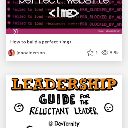
How to build a perfect <img>
jonoalderson
1
5.9k