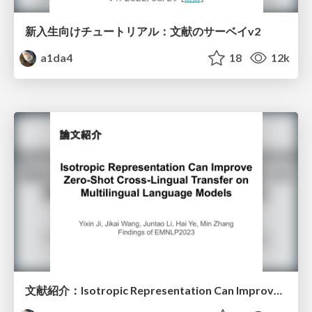
新入生向けチュートリアル：文献のサーベイv2
a1da4
18
12k
文献紹介：Isotropic Representation Can Improve Zero-Shot Cross-Lingual Transfer on Multilingual Language Models