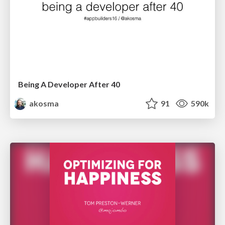
Being A Developer After 40
akosma
91
590k