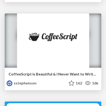
CoffeeScript is Beautiful & I Never Want to Write Plain JavaScript Again
sstephenson
162
16k