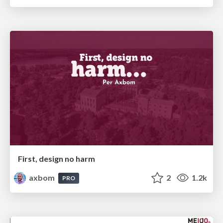
First, design no harm
axbom
2
1.2k
PRO