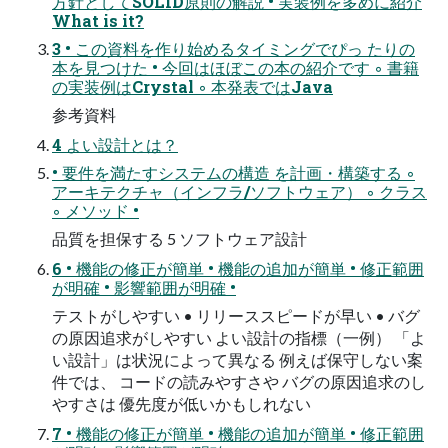
方針としてSOLID原則の解説 • 実装例を多めに紹介
What is it?
3 • この資料を作り始めるタイミングでぴっ たりの
本を見つけた • 今回はほぼこの本の紹介です ◦ 書籍
の実装例はCrystal ◦ 本発表ではJava
参考資料
4 よい設計とは？
• 要件を満たすシステムの構造 を計画・構築する ◦
アーキテクチャ（インフラ/ソフトウェア） ◦ クラス
◦ メソッド •
品質を担保する 5 ソフトウェア設計
6 • 機能の修正が簡単 • 機能の追加が簡単 • 修正範囲
が明確 • 影響範囲が明確 •
テストがしやすい • リリーススピードが早い • バグ
の原因追求がしやすい よい設計の指標（一例） 「よ
い設計」は状況によって異なる 例えば保守しない案
件では、 コードの読みやすさや バグの原因追求のし
やすさは 優先度が低いかもしれない
7 • 機能の修正が簡単 • 機能の追加が簡単 • 修正範囲