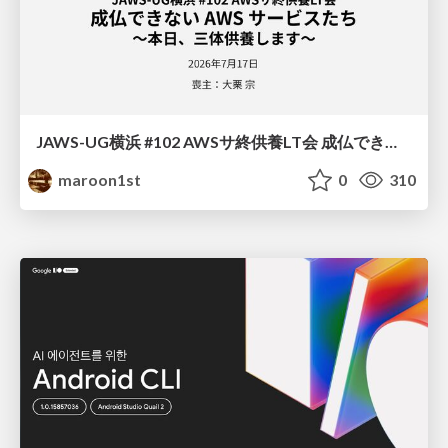
JAWS-UG横浜 #102 AWSサ終供養LT会 成仏できない AWS サービスたち 〜本日、三体供養します〜
maroon1st
0
310