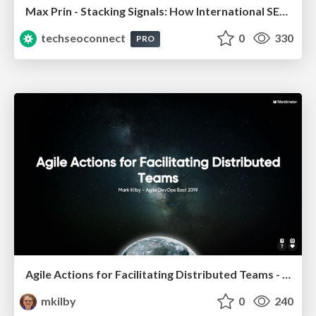
Max Prin - Stacking Signals: How International SEO Comes Together (And Falls Apart)
techseoconnect
0
330
PRO
Agile Actions for Facilitating Distributed Teams - ADO2019
mkilby
0
240