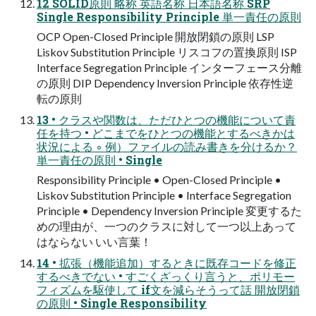
12 SOLID原則 略称 英語名称 日本語名称 SRP
Single Responsibility Principle 単一責任の原則
OCP Open-Closed Principle 開放閉鎖の原則 LSP
Liskov Substitution Principle リスコフの置換原則 ISP
Interface Segregation Principle インターフェース分離
の原則 DIP Dependency Inversion Principle 依存性逆
転の原則
13 • クラスや関数は、ただひとつの機能について責
任を持つ • どこまでをひとつの機能とするべきかは
状況による ◦ 例）ファイルの読み書きを分けるか？
単一責任の原則 • Single
Responsibility Principle • Open-Closed Principle •
Liskov Substitution Principle • Interface Segregation
Principle • Dependency Inversion Principle 変更するた
めの理由が、一つのクラスに対して一つ以上あって
はならない いい言葉！
14 • 拡張（機能追加）するときに既存コードを修正
するべきでない • すごくざっくり言うと、ポリモー
フィズムを駆使して if文を減らそうって話 開放閉鎖
の原則 • Single Responsibility