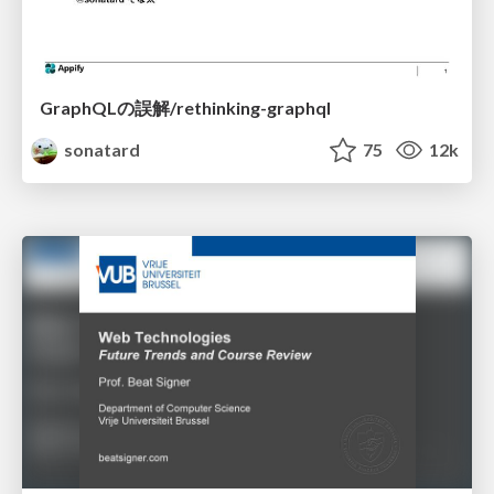
GraphQLの誤解/rethinking-graphql
sonatard
75
12k