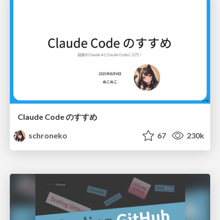
Claude Code のすすめ
schroneko
67
230k