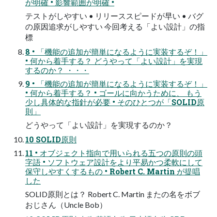
が明確 • 影響範囲が明確 •
テストがしやすい • リリーススピードが早い • バグ
の原因追求がしやすい 今回考える「よい設計」の指
標
8 • 「機能の追加が簡単になるように実装するぞ！」
• 何から着手する？ どうやって「よい設計」を実現
するのか？ ・・・
9 • 「機能の追加が簡単になるように実装するぞ！」
• 何から着手する？ • ゴールに向かうために、 もう
少し具体的な指針が必要 • そのひとつが「SOLID原
則」
どうやって「よい設計」を実現するのか？
10 SOLID原則
11 • オブジェクト指向で用いられる五つの原則の頭
字語 • ソフトウェア設計をより平易かつ柔軟にして
保守しやすくするもの • Robert C. Martin が提唱
した
SOLID原則とは？ Robert C. Martin またの名をボブ
おじさん（Uncle Bob）