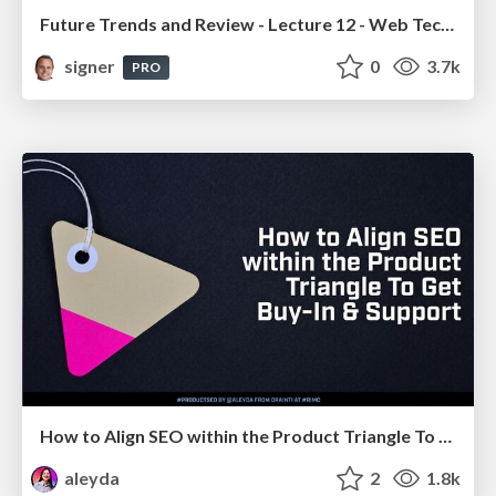
Future Trends and Review - Lecture 12 - Web Technologies (1019888BNR)
signer
0
3.7k
PRO
How to Align SEO within the Product Triangle To Get Buy-In & Support - #RIMC
aleyda
2
1.8k