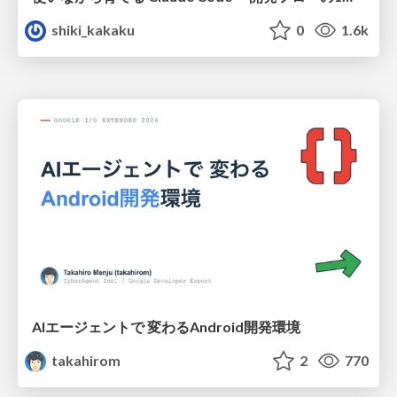
shiki_kakaku
0
1.6k
AIエージェントで 変わるAndroid開発環境
takahirom
2
770