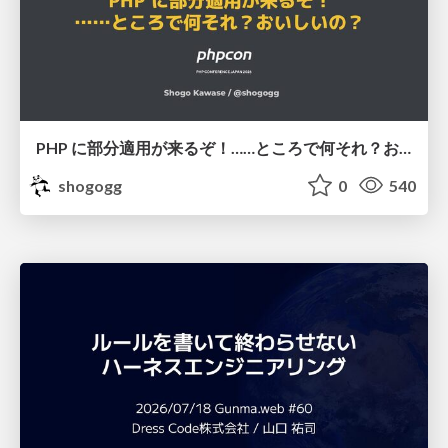
PHP に部分適用が来るぞ！……ところで何それ？おいしいの？ #phpcon / phpcon-2026
shogogg
0
540