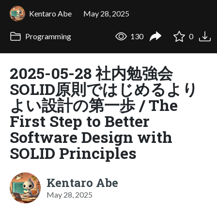
Kentaro Abe
May 28, 2025
Programming
130
0
2025-05-28 社内勉強会
SOLID原則ではじめるより
よい設計の第一歩 / The
First Step to Better
Software Design with
SOLID Principles
Kentaro Abe
May 28, 2025