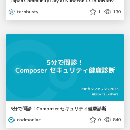
Japan Community Day at Kubecon + CloudNativeCon Japan 2026: Learning Container Privilege Control by Building My Own Low-Level Container Runtime
ternbusty
1
130
5分で問診！Composer セキュリティ健康診断
codmoninc
0
840