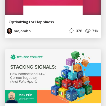
Optimizing for Happiness
mojombo
378
71k