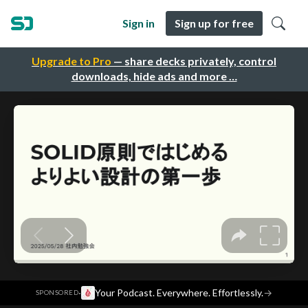
Sign in
Sign up for free
Upgrade to Pro
— share decks privately, control
downloads, hide ads and more …
·
Your Podcast. Everywhere. Effortlessly.
→
SPONSORED