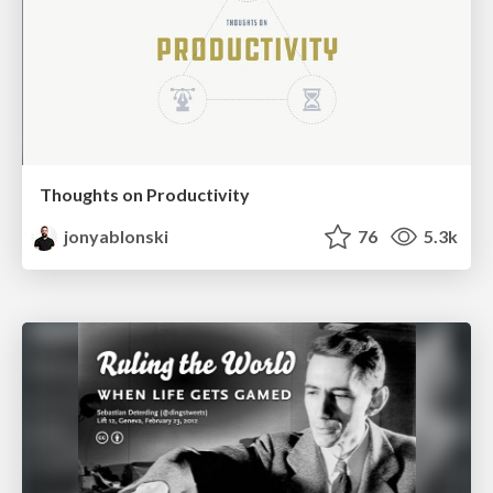
Thoughts on Productivity
jonyablonski
76
5.3k