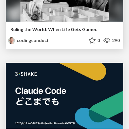
Ruling the World: When Life Gets Gamed
codingconduct
0
290