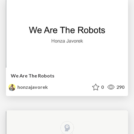
We Are The Robots
honzajavorek
0
290