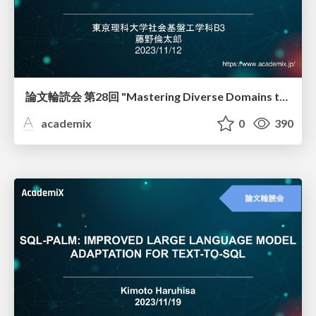
論文輪読会 第28回 "Mastering Diverse Domains through World Models"
academix
0
390