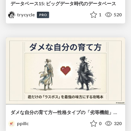
データベース15: ビッグデータ時代のデータベース
trycycle
1
520
PRO
ダメな自分の育て方―性格タイプの「劣等機能」から理解するニガテ克服術
ppillc
0
320