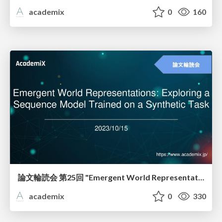
academix
0
160
論文輪読会 第25回 "Emergent World Representations: Exploring a Sequence Model Trained on a Synthetic Task"
academix
0
330