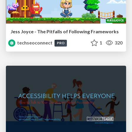
Jess Joyce - The Pitfalls of Following Frameworks
techseoconnect
1
320
PRO