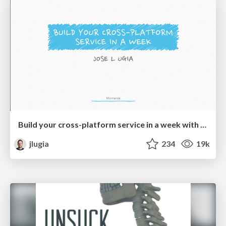
Build your cross-platform service in a week with App Engine
jlugia
234
19k