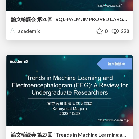
論文輪読会 第30回 "SQL-PALM: IMPROVED LARGE LANGUAGE MODEL ADAPTATION FOR TEXT-TO-SQL"
academix
0
220
論文輪読会 第27回 "Trends in Machine Learning and Electroencephalogram (EEG): A Review for Undergraduate Researchers"