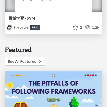
機械学習 - SVM
trycycle
2
1.2k
PRO
Featured
See All Featured