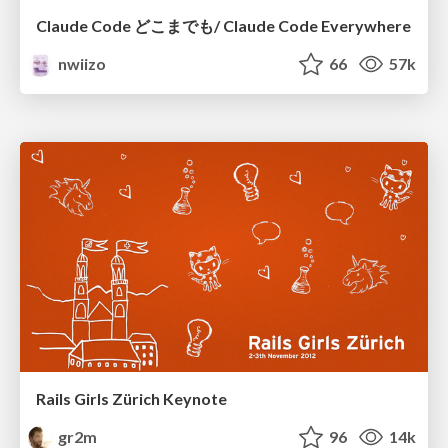
Claude Code どこまでも/ Claude Code Everywhere
nwiizo
66
57k
Rails Girls Zürich Keynote
gr2m
96
14k