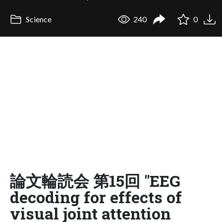
Science
240
0
論文輪読会 第15回 "EEG
decoding for effects of
visual joint attention