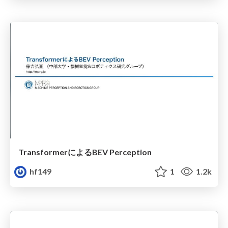
TransformerによるBEV Perception
hf149
1
1.2k