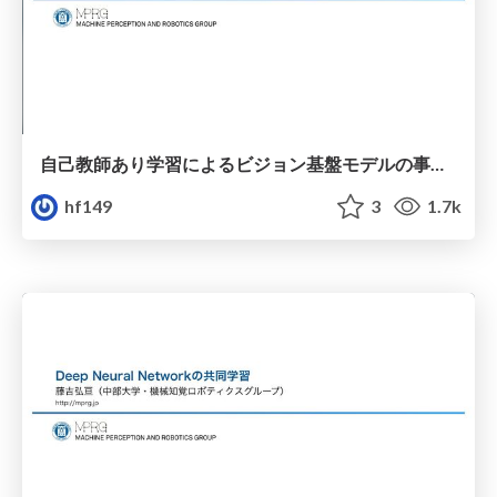
⾃⼰教師あり学習によるビジョン基盤モデルの事前学習
hf149
3
1.7k