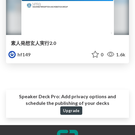
素人発想玄人実行2.0
hf149
0
1.6k
Speaker Deck Pro:
Add privacy options and
schedule the publishing of your decks
Upgrade