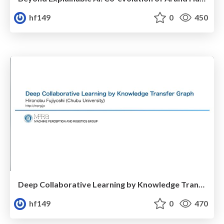
hf149
0
450
Deep Collaborative Learning by Knowledge Transfer Graph
hf149
0
470