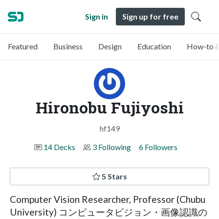
Sign in
Sign up for free
Featured
Business
Design
Education
How-to &
Hironobu Fujiyoshi
hf149
14 Decks
3 Following
6 Followers
5 Stars
Computer Vision Researcher, Professor (Chubu
University) コンピュータビジョン・画像認識の