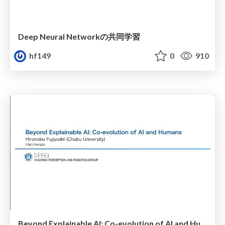
Deep Neural Networkの共同学習
hf149
0
910
Beyond Explainable AI: Co-evolution of AI and Humans