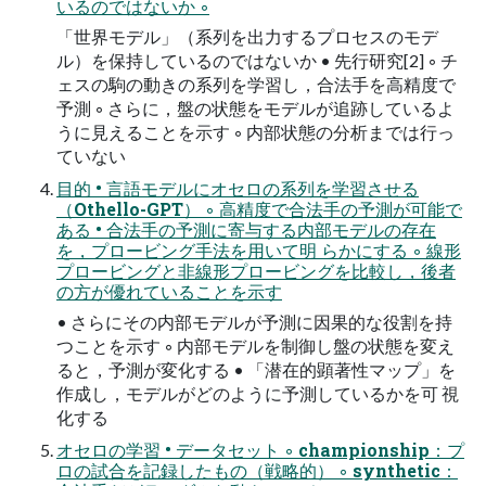
いるのではないか ◦
「世界モデル」（系列を出力するプロセスのモデ
ル）を保持しているのではないか • 先行研究[2] ◦ チ
ェスの駒の動きの系列を学習し，合法手を高精度で
予測 ◦ さらに，盤の状態をモデルが追跡しているよ
うに見えることを示す ◦ 内部状態の分析までは行っ
ていない
目的 • 言語モデルにオセロの系列を学習させる
（Othello-GPT） ◦ 高精度で合法手の予測が可能で
ある • 合法手の予測に寄与する内部モデルの存在
を，プロービング手法を用いて明 らかにする ◦ 線形
プロービングと非線形プロービングを比較し，後者
の方が優れていることを示す
• さらにその内部モデルが予測に因果的な役割を持
つことを示す ◦ 内部モデルを制御し盤の状態を変え
ると，予測が変化する • 「潜在的顕著性マップ」を
作成し，モデルがどのように予測しているかを可 視
化する
オセロの学習 • データセット ◦ championship：プ
ロの試合を記録したもの（戦略的） ◦ synthetic：