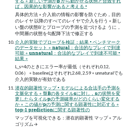
する ◦ 新しい予測がB’から動かせる状態と合致すれ
ば，因果的な影響があると考える •
具体的方法 ◦ 介入前の情報の影響を防ぐため，目的
のレイヤ 以降のすべてのレイヤで介入を行う ◦ 新し
い盤の状態B’とプローブの予測を近づけるよ うに，
中間層の状態を勾配降下法で修正する
介入的実験でプローブを検証：結果 • ベンチマーク
のデータセット ◦ natural：合法的なプレイで到達
可能 ◦ unnatural：合法的なプレイで到達不可能 •
結果 ◦
L_s=4のときにエラー率が最低（それぞれ0.12,
0.06） ◦ baselineはそれぞれ2.68, 2.59 ◦ unnaturalでも
介入的実験が有効である
潜在的顕著性マップ • モデルによる合法手の予測を
文脈化する ◦ 盤Bの各タイルsに対し，sの状態を変
更したらタイルpの予測確率がどのくらい変化する
か ◦ この値がpの予測に関する顕著性に対応する ◦
top-1 predictionに関する顕著性の
マップを可視化できる：潜在的顕著性 マップ ◦ アル
ゴリズム→