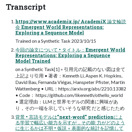
Transcript
https://www.academix.jp/ AcademiX 論文輪読
会 Emergent World Representations:
Exploring a Sequence Model
Trained on a Synthetic Task 2023/10/15
今回の論文について • タイトル：Emergent World
Representations: Exploring a Sequence
Model Trained
on a Synthetic Task[1] ◦ 引用元の記載のない図は全て
上記より引用 • 著者：Kenneth Li, Aspen K. Hopkins,
David Bau, Fernanda Viégas, Hanspeter Pfister, Martin
Wattenberg • URL：https://arxiv.org/abs/2210.13382
• Code： https://github.com/likenneth/othello_world
• 選定理由：LLMと世界モデルの関連に興味があ
り，その一端を示していそうな研究 だと感じたため
背景 • 言語モデルは”next-word” predictionによ
る学習で幅広い能力を示すが，その能 力がどのよう
に生じるかは不明 • 仮説 ◦ 表面的な統計を記憶して