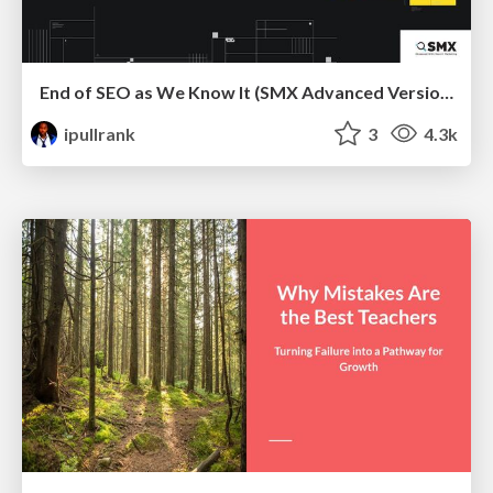
End of SEO as We Know It (SMX Advanced Version)
ipullrank
3
4.3k