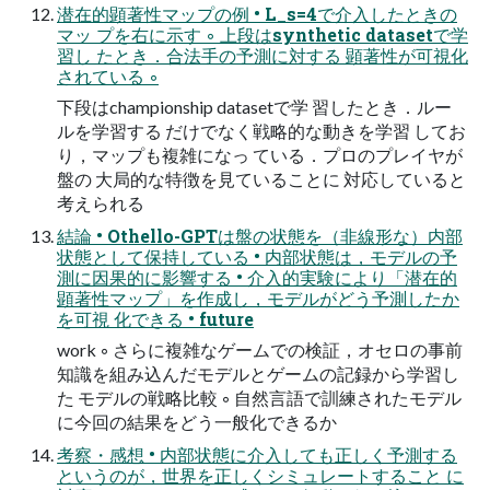
潜在的顕著性マップの例 • L_s=4で介入したときの
マッ プを右に示す ◦ 上段はsynthetic datasetで学
習し たとき．合法手の予測に対する 顕著性が可視化
されている ◦
下段はchampionship datasetで学 習したとき．ルー
ルを学習する だけでなく戦略的な動きを学習 してお
り，マップも複雑になっ ている．プロのプレイヤが
盤の 大局的な特徴を見ていることに 対応していると
考えられる
結論 • Othello-GPTは盤の状態を（非線形な）内部
状態として保持している • 内部状態は，モデルの予
測に因果的に影響する • 介入的実験により「潜在的
顕著性マップ」を作成し，モデルがどう予測したか
を可視 化できる • future
work ◦ さらに複雑なゲームでの検証，オセロの事前
知識を組み込んだモデルとゲームの記録から学習し
た モデルの戦略比較 ◦ 自然言語で訓練されたモデル
に今回の結果をどう一般化できるか
考察・感想 • 内部状態に介入しても正しく予測する
というのが，世界を正しくシミュレートすること に