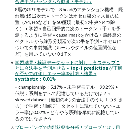
合法手だがランダムな動き • モデル ◦
8層のGPTモデルで，8 headのアテンション機構，隠
れ層は512次元 ◦ トークンはオセロ盤のマス目の位
置（A4, H6など）を60種類（最初の中央の4つ除
く） • 学習 ◦ 自己回帰的に次のトークン（手）を予
測するように学習 ◦ causal maskをかける ◦ 最終層の
ベクトル から線形分類器で次の手を予測 ◦ オセロに
ついての事前知識（ルールやタイルの位置関係な
ど）を用いていない 8 1 T x −
学習結果 • 検証データセットに対し，各ステップご
とに合法手を予測させる ◦ top-1 predictionが正解
か否かで評価しエラー率を計算 • 結果 ◦
synthetic：0.01%
◦ championship：5.17% ◦ 未学習モデル：93.29% •
仮説：系列をすべて記憶しているだけでは？ ◦
skewed dataset（最初の4つの合法手のうち１つを除
去）で学習：訓練データセットに現れていない ◦ エ
ラー率は0.02% ◦ どうやら系列を単純に記憶してい
るのではなさそう
プロービングで内部状態を分析 • プローブとは，目