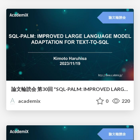
論文輪読会 第30回 "SQL-PALM: IMPROVED LARGE LANGUAGE MODEL ADAPTATION FOR TEXT-TO-SQL"
academix
0
220