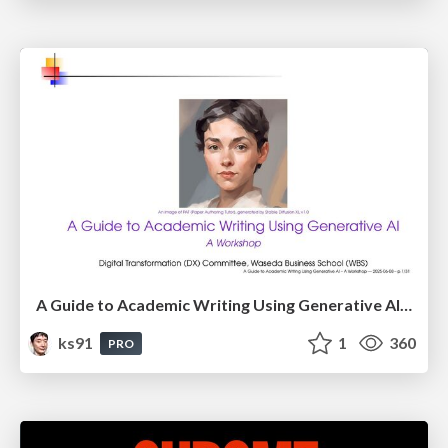
A Guide to Academic Writing Using Generative AI - A Workshop
ks91
1
360
PRO