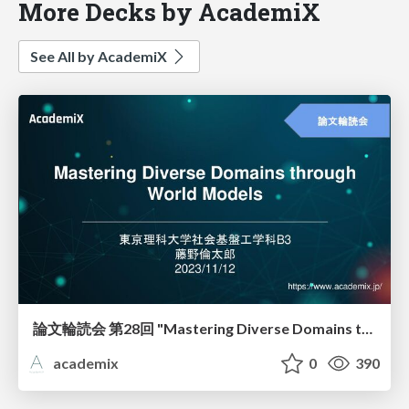
More Decks by AcademiX
See All by AcademiX
論文輪読会 第28回 "Mastering Diverse Domains through World Models"
academix
0
390