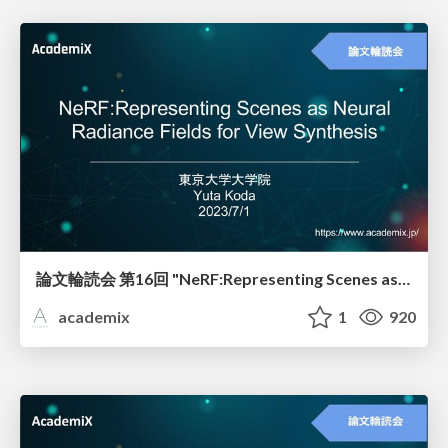
論文輪読会 第16回 "NeRF:Representing Scenes as Neural"
academix
1
920