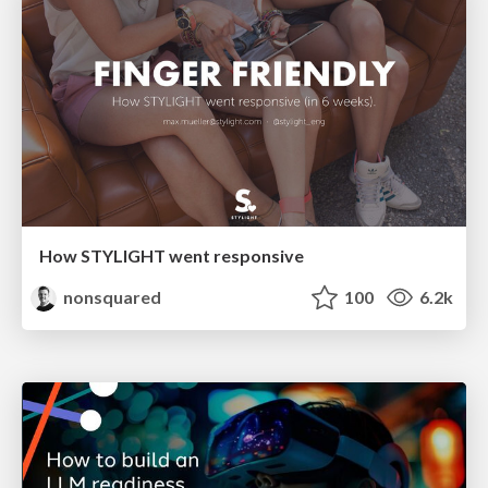
How STYLIGHT went responsive
nonsquared
100
6.2k