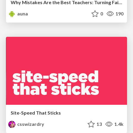
Why Mistakes Are the Best Teachers: Turning Failure into a Pathway for Growth
auna
0
190
Site-Speed That Sticks
csswizardry
13
1.4k