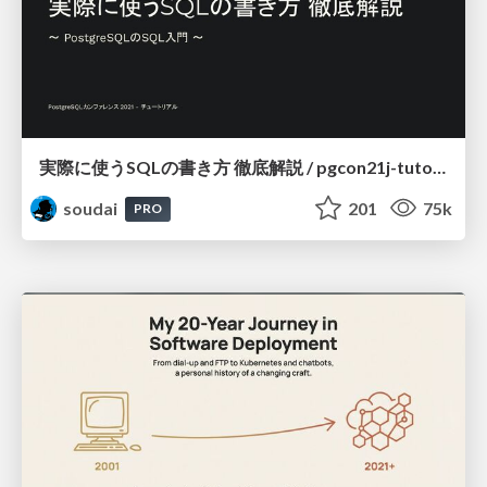
実際に使うSQLの書き方 徹底解説 / pgcon21j-tutorial
soudai
201
75k
PRO