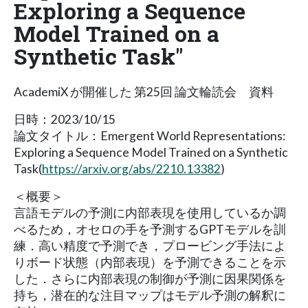
Exploring a Sequence
Model Trained on a
Synthetic Task"
AcademiX が開催した 第25回 論文輪読会 資料
日時：2023/10/15
論文タイトル：Emergent World Representations:
Exploring a Sequence Model Trained on a Synthetic
Task(
https://arxiv.org/abs/2210.13382
)
＜概要＞
言語モデルの予測に内部表現を使用しているか調
べるため，オセロの手を予測するGPTモデルを訓
練．高い精度で予測でき，プロービング手法によ
りボード状態（内部表現）を予測できることを示
した．さらに内部表現の制御が予測に因果関係を
持ち，潜在的な注目マップはモデル予測の解釈に