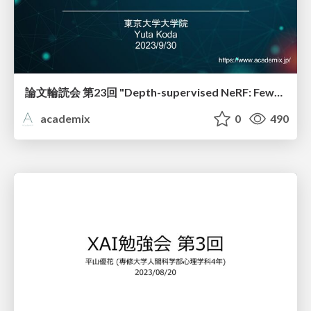
論文輪読会 第23回 "Depth-supervised NeRF: Fewer Views and Faster Training for Free"
academix
0
490