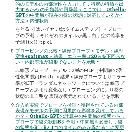
的のモデルの内部活性を入力して，特定の特徴を出
力するため の分類器や回帰器 ◦ ここでは，Othello-
GPTの中間層が現在の盤の状態に対応しているか •
方法 ◦ 内部状態
をとる（lはレイヤ，tはタイムステップ） ◦ プロー
ブの予測 ：それぞれのタイルが黒，白，空の確率を
予測 l t x ( ) l t p x 
プロービングの比較 • 線形プローブ ◦ モデル：線型
変換+softmax ◦ 結果：エラー率は20％を下回らな
い ◦ 内部表現が線形でないことを示唆 •
非線形プローブ ◦ モデル：2層のMLP（中間層の活
性化関 数はReLU） ◦ 結果 ◦ 線形プローブよりエラー
率が低下 ◦ ランダムネットワークについては 線形プ
ローブとあまり変化なし ◦ プロービングにより盤の
状態の非自明な 表現が復元されていることを示唆
介入的実験でプローブを検証 • 獲得されている内部
表現がモデルの予測に因果的な影響を及ぼしている
か？ ◦ Othello-GPTの計算中の中間層の状態から，
プローブで盤の状態Bを予測 ◦ 中間層を変更し，盤
の状態をB’（Bと1つのタイルのみが異なる）に変更