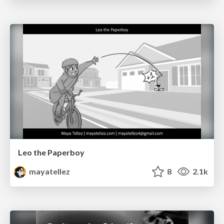
Leo the Paperboy
mayatellez
8
2.1k