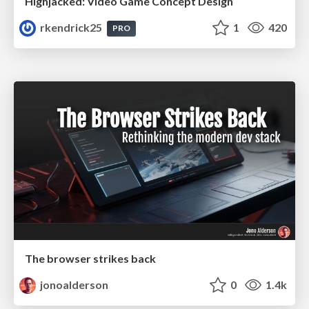
Highjacked: Video Game Concept Design
rkendrick25
1
420
PRO
The browser strikes back
jonoalderson
0
1.4k