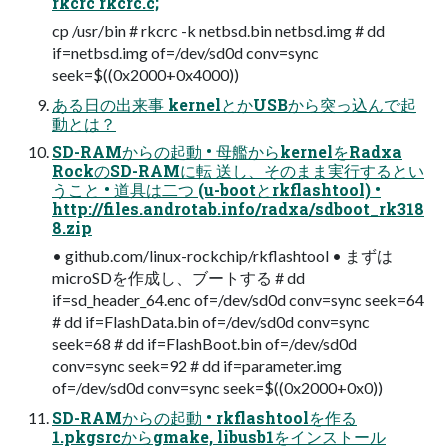
rkcrc rkcrc.c;
cp /usr/bin # rkcrc -k netbsd.bin netbsd.img # dd
if=netbsd.img of=/dev/sd0d conv=sync
seek=$((0x2000+0x4000))
ある日の出来事 kernelとかUSBから突っ込んで起
動とは？
SD-RAMからの起動 • 母艦からkernelをRadxa
RockのSD-RAMに転 送し、そのまま実行するとい
うこと • 道具は二つ (u-bootとrkflashtool) •
http://files.androtab.info/radxa/sdboot_rk318
8.zip
• github.com/linux-rockchip/rkflashtool • まずは
microSDを作成し、ブートする # dd
if=sd_header_64.enc of=/dev/sd0d conv=sync seek=64
# dd if=FlashData.bin of=/dev/sd0d conv=sync
seek=68 # dd if=FlashBoot.bin of=/dev/sd0d
conv=sync seek=92 # dd if=parameter.img
of=/dev/sd0d conv=sync seek=$((0x2000+0x0))
SD-RAMからの起動 • rkflashtoolを作る
1.pkgsrcからgmake, libusb1をインストール