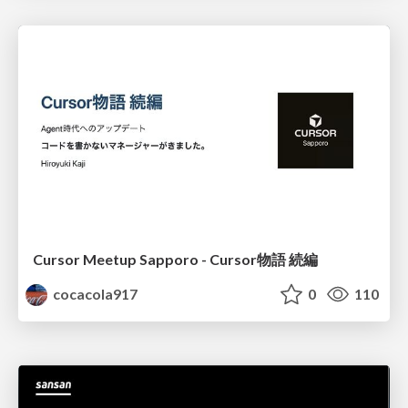
Cursor Meetup Sapporo - Cursor物語 続編
cocacola917
0
110