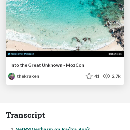
Into the Great Unknown - MozCon
thekraken
41
2.7k
Transcript
NetBSD/evbarm on Radxa Rock