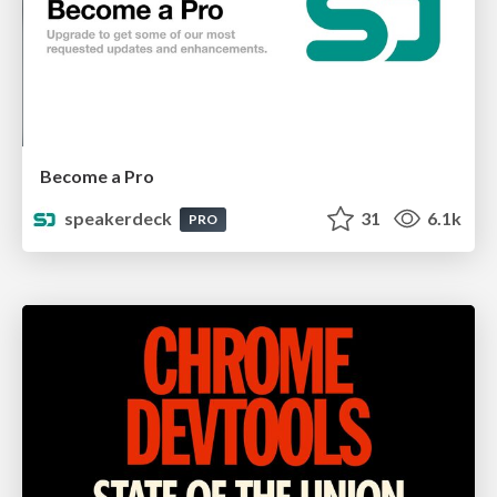
Become a Pro
speakerdeck
31
6.1k
PRO