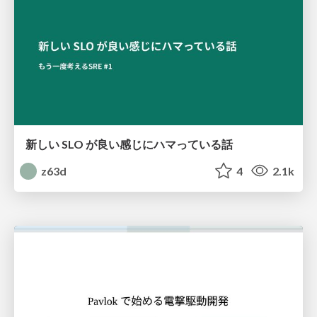
新しい SLO が良い感じにハマっている話
z63d
4
2.1k