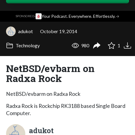
·
Your Podcast. Everywhere. Effortlessly.
→
SPONSORED
adukot
October 19, 2014
Technology
980
1
NetBSD/evbarm on
Radxa Rock
NetBSD/evbarm on Radxa Rock
Radxa Rock is Rockchip RK3188 based Single Board
Computer.
adukot