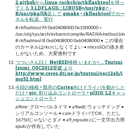
2.githubからlinux-rockchip/rkflashtoolを持っ
てくる 3.LDFLAGSにLIBUSB=/usr/pkgと-
R/usr/pkg/lib足して gmake • rkflashtoolでカー
ネルを転送、実行
# rkflashtool M 0x60408000 0x1000000 <
/usr/obj/sys/arch/evbarm/compile/RADXA/netbsd.bin
# rkflashtool B 0x60408000 0x60408000 • この場合
のカーネルはrkcrcしなくてよい • microSDの抜き差
しがないため、大変便利です
つついさん曰く NetBSD移植 いまむかし, Tsutsui
Izumi, OSC2012愛媛 より
http://www.ceres.dti.ne.jp/tsutsui/osc12eh/i
mg32.html
今回の移植 • 既存のCortex向けドライバを動かした
だけ • gic: 割り込みコントローラ • pl310: L2キャッ
シュコントローラ •
a9tmr: グローバルタイマ • a9wdt: ウォッチドッグ •
シリアルコンソール • comドライバでOK、ただし
16750じゃないとダメ • a9_mpsubr.cに一文字出力用
xputcが存在していた