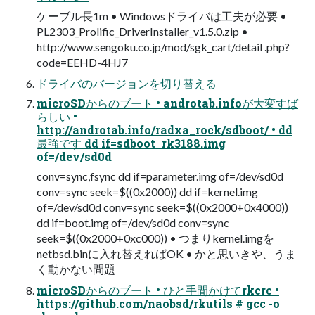
ケーブル長1m • Windowsドライバは工夫が必要 •
PL2303_Prolific_DriverInstaller_v1.5.0.zip •
http://www.sengoku.co.jp/mod/sgk_cart/detail .php?
code=EEHD-4HJ7
ドライバのバージョンを切り替える
microSDからのブート • androtab.infoが大変すば
らしい •
http://androtab.info/radxa_rock/sdboot/ • dd
最強です dd if=sdboot_rk3188.img
of=/dev/sd0d
conv=sync,fsync dd if=parameter.img of=/dev/sd0d
conv=sync seek=$((0x2000)) dd if=kernel.img
of=/dev/sd0d conv=sync seek=$((0x2000+0x4000))
dd if=boot.img of=/dev/sd0d conv=sync
seek=$((0x2000+0xc000)) • つまりkernel.imgを
netbsd.binに入れ替えればOK • かと思いきや、うま
く動かない問題
microSDからのブート • ひと手間かけてrkcrc •
https://github.com/naobsd/rkutils # gcc -o