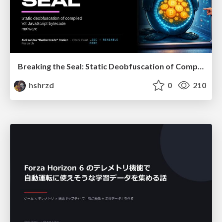
Breaking the Seal: Static Deobfuscation of Compiled V8 JavaScript Bytecode Malware
hshrzd
0
210