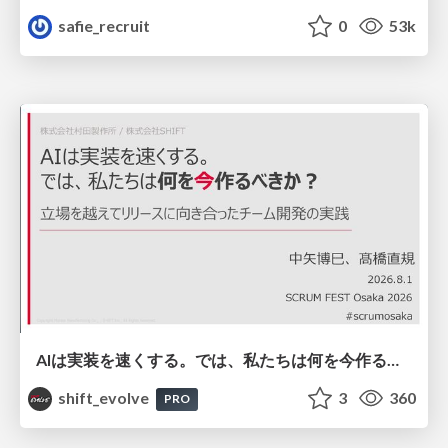
safie_recruit
0
53k
AIは実装を速くする。では、私たちは何を今作るべきか？－立場を越えてリリースに向き合ったチーム開発の実践 / 20260801 Hiromi Nakaya and Naoki Takahashi
shift_evolve
3
360
PRO