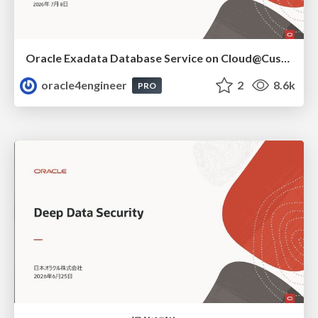
Oracle Exadata Database Service on Cloud@Customer X11M (ExaDB-C@C) サービス概要
oracle4engineer
2
8.6k
PRO