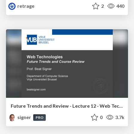
retrage
2
440
Future Trends and Review - Lecture 12 - Web Technologies (1019888BNR)
signer
0
3.7k
PRO