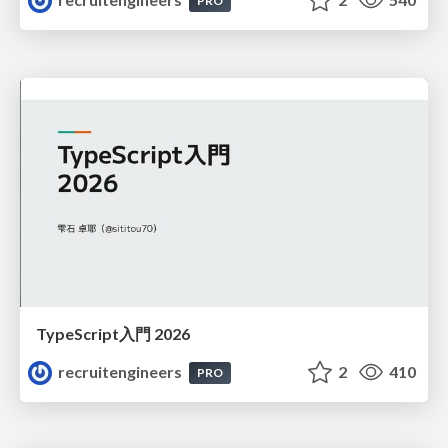
PRO
TypeScript入門 2026
recruitengineers
2
410
PRO