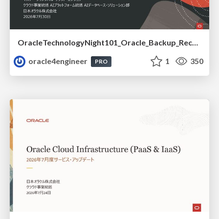
OracleTechnologyNight101_Oracle_Backup_Recovery_Strategy_from_REDO_UNDO
oracle4engineer
1
350
PRO