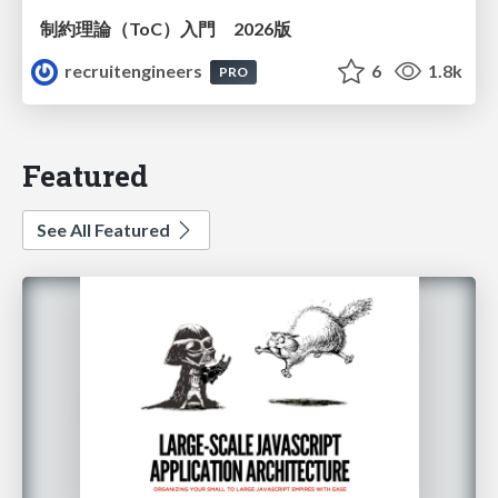
制約理論（ToC）入門 2026版
recruitengineers
6
1.8k
PRO
Featured
See All Featured