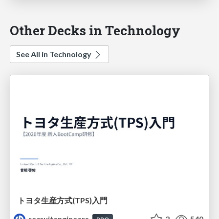
Other Decks in Technology
See All in Technology
トヨタ⽣産⽅式(TPS)⼊⾨
recruitengineers
2
540