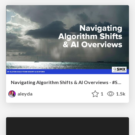
Navigating Algorithm Shifts & AI Overviews - #SMXNext
aleyda
1
1.5k