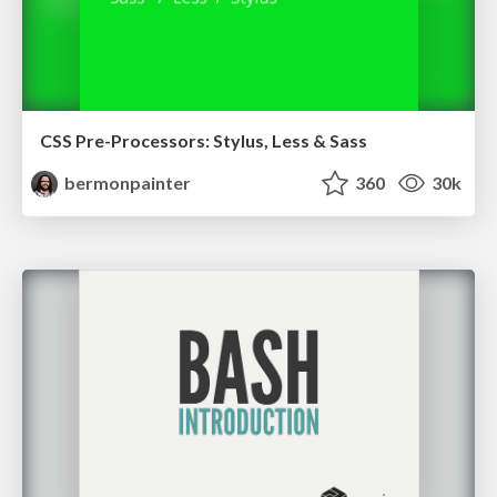
CSS Pre-Processors: Stylus, Less & Sass
bermonpainter
360
30k