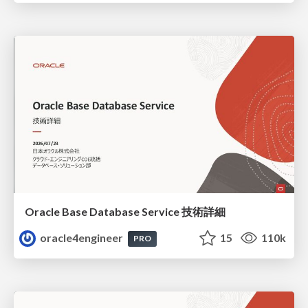
Oracle Base Database Service 技術詳細
oracle4engineer
15
110k
PRO