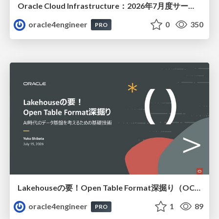
Oracle Cloud Infrastructure：2026年7月度サービス・アップデート
oracle4engineer
0
350
PRO
Lakehouseの要！Open Table Format深掘り（OCHaCafe Season 11 #6）
oracle4engineer
1
89
PRO