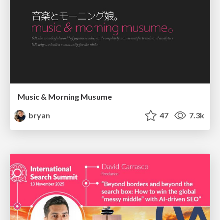
Music & Morning Musume
bryan
47
7.3k