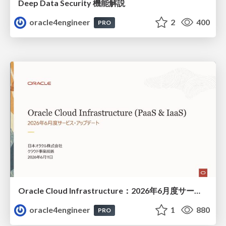
Deep Data Security 機能解説
oracle4engineer
2
400
PRO
Oracle Cloud Infrastructure：2026年6月度サービス・アップデート
oracle4engineer
1
880
PRO