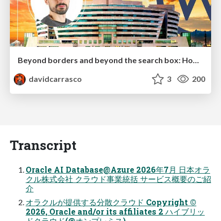
Beyond borders and beyond the search box: How to win the global "messy middle" with AI-driven SEO
davidcarrasco
3
200
Transcript
Oracle AI Database@Azure 2026年7⽉ ⽇本オラ
クル株式会社 クラウド事業統括 サービス概要のご紹
介
オラクルが提供する分散クラウド Copyright ©
2026, Oracle and/or its affiliates 2 ハイブリッ
ドクラウド(@オンプレミス)