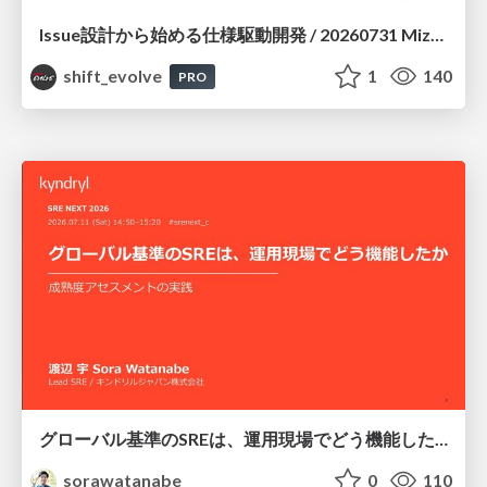
Issue設計から始める仕様駆動開発 / 20260731 Mizuki Hirata
shift_evolve
1
140
PRO
グローバル基準のSREは、運用現場でどう機能したか：成熟度アセスメントの実践 ／ SRE NEXT 2026
sorawatanabe
0
110