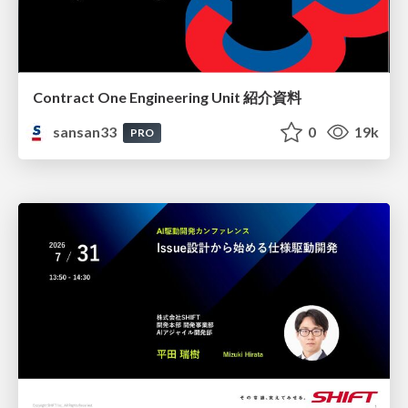
Contract One Engineering Unit 紹介資料
sansan33
0
19k
PRO