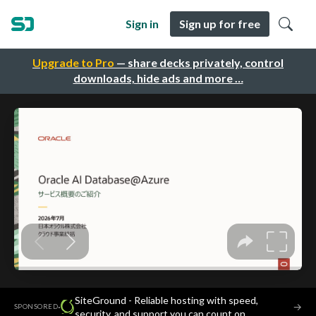
Sign in
Sign up for free
Upgrade to Pro
— share decks privately, control
downloads, hide ads and more …
SiteGround - Reliable hosting with speed,
·
→
SPONSORED
security, and support you can count on.