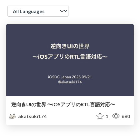
Language
逆向きUIの世界 〜iOSアプリのRTL言語対応〜
akatsuki174
1
680