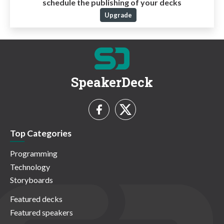
schedule the publishing of your decks
Upgrade
SpeakerDeck
Top Categories
Programming
Technology
Storyboards
Featured decks
Featured speakers