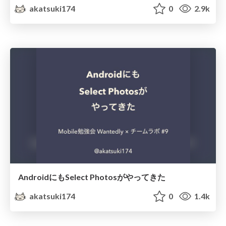
akatsuki174
0
2.9k
AndroidにもSelect Photosがやってきた
akatsuki174
0
1.4k