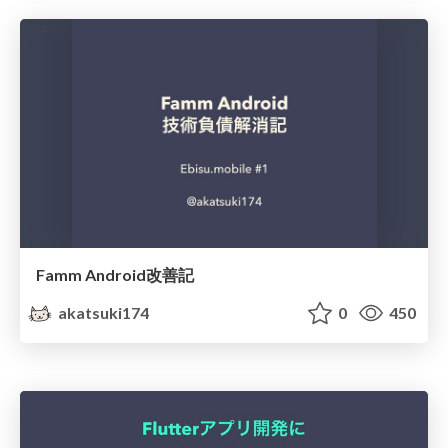
Famm Android改善記
akatsuki174
0
450