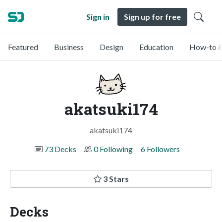
Sign in
Sign up for free
Featured
Business
Design
Education
How-to &
akatsuki174
akatsuki174
73 Decks
0 Following
6 Followers
3 Stars
Decks