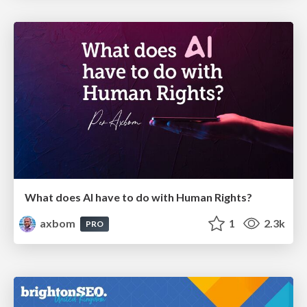
What does AI have to do with Human Rights?
axbom
1
2.3k
PRO