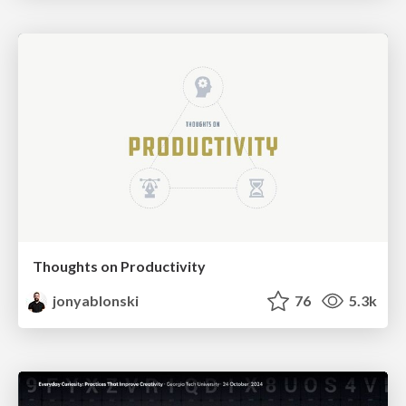
Thoughts on Productivity
jonyablonski
76
5.3k