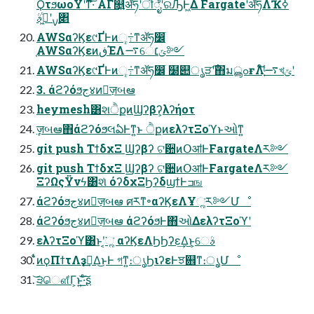
ϘτϧωοΫʹͳͬͯ͠·ͬͨ ΑΓ௕͍ॲཧʹॊೈʹରԠͰ͖Δ FargateʹॲཧΛҠߦ
࣮ࡍʹى͖ͨࣄ৅
AWSαʔϏε୯ҐͰͷૄ݁߹ͳॲཧ෼ׂ
֤AWSαʔϏεͷڧΈΛ࠷େݶ׆༻
AWSαʔϏε୯ҐͰͷૄ݁߹ͳॲཧ෼ׂ ໰୊ൃੜ࣌ʹ΋มߋൣғΛ໌͔֬ͭ࠷খݶʹ
3. άϩʔόϧج४ͷٕज़બఆ
heymesh͸શੈքͷϢʔβʔ͕λʔήοτ
ٕज़બఆ΋άϩʔόϧલఏͰͳ͍ͱ ੈքͷελʔτΞοϓͱઓ͑ͳ͍
git push ΤϯδχΞ Ϣʔβʔ ଟ਺ͷՕॴͰFargateΛར༻
git push ΤϯδχΞ Ϣʔβʔ ଟ਺ͷՕॴͰFargateΛར༻
ΞʔΩςΫνϟ͸શͯ όʔδχΞϦʔδϣϯͰߏங
άϩʔόϧج४ͷٕज़બఆ ศརͳ৽αʔϏεΛҰૣ͘ར༻Մೳ
άϩʔόϧج४ͷٕज़બఆ άϩʔόϧͰ΋ઓ͑ΔελʔτΞοϓʹ
ελʔτΞοϓ͸ͱʹ͔͘ૣ͘ αʔϏεΛϦϦʔε͢Δ͜ͱ͕େࣄ
̏ͭͷϙΠϯτΛҙࣝ͢Δ͜ͱͰ গͳ͍։ൃϦιʔεͰਝ଎ͳ։ൃ͕Մೳ
͝੩ௌ͋Γ͕ͱ͏͍͟͝·ͨ͠ʂ