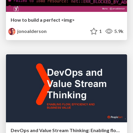
How to build a perfect <img>
jonoalderson
1
5.9k
DevOps and Value Stream Thinking: Enabling flow, efficiency and business value