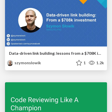
Data-driven link building: lessons from a $708K investment (BrightonSEO talk)
szymonslowik
1
1.2k