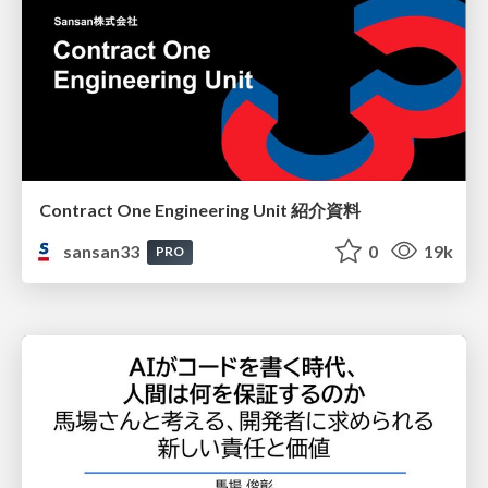
Contract One Engineering Unit 紹介資料
sansan33
0
19k
PRO