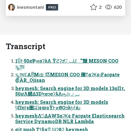
inesmontani
2
620
PRO
Transcript
1ਓ݄Ͱ50ສ݅Ҏ্ͷσʔλΛ Ϋϩʔϧͯ͠ݕࡧՄೳʹͨ͠࿩ MESON COO
খྛ༎थ
খྛ༎थʢAR͓͡͞Μʣ גࣜձࣾMESON COO ޷͖ͳαʔϏεɿFargate
@AR_Ojisan
heymesh: Search engine for 3D models 13αΠτ,
50ສ݅Λ௒͑Δ3DϞσϧσʔλΛԣஅݕࡧ
heymesh: Search engine for 3D models
ϥΠηϯε΍Ձ֨ɺεϖοΫͰͷϑΟϧλϦϯάɹ
heymeshΛࢧ͑ΔAWSαʔϏε Fargate Elasticsearch
Service DynamoDB NLB Lambda
git push ΤϯδχΞ Ϣʔβʔ heymesh