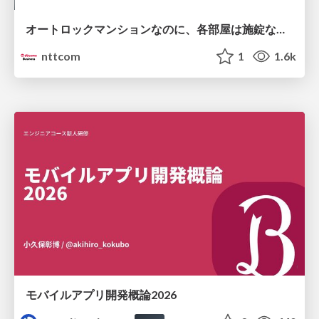
オートロックマンションなのに、各部屋は施錠なし！？ 攻撃者が組織内ネットワークで大暴れする理由 / The Front Door Is Locked, but the Rooms Are Wide Open: Why Attackers Move Freely Inside Enterprise Networks
nttcom
1
1.6k
モバイルアプリ開発概論2026