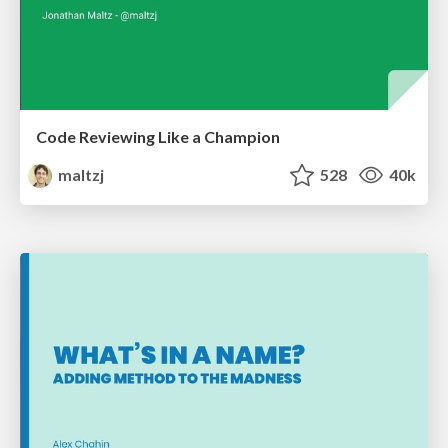
Code Reviewing Like a Champion
maltzj
528
40k