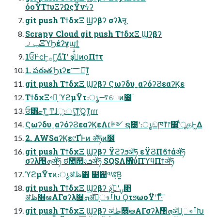
όοΫΤϯυΞʔΩςΫνϟʔ
git push ΤϯδχΞ Ϣʔβʔ σʔλऩू
Scrapy Cloud git push ΤϯδχΞ Ϣʔβʔ
ݕࡧΞϓϦέʔγϣϯ
1ਓͰ̍ϲ݄Ͱ࡞Γ͖ΔͨΊʹ ҙࣝͨ̏ͭ͠ͷϙΠϯτ
1. పఈతʹϦιʔε؅ཧ͠ͳ͍
git push ΤϯδχΞ Ϣʔβʔ ϚωʔδυˍαʔόʔϨεαʔϏε
ΤϯδχΞ࠾༻͕ ϓϩμΫτ։ൃ࠷େͷ೉ؔ
ਓ͸ޏ͑ͳ͍ ͚Ͳɺૣ͘։ൃ͠ͳ͖Ό͍͚ͳ͍ɾɾɾ
ϚωʔδυˍαʔόʔϨεαʔϏεΛ׆༻ ຊ౰ʹ։ൃ͕ඞཁͳ෦෼ʹ͚ͩूதͰ͖Δ
2. AWSαʔϏε୯ҐͰͷ ॲཧͷ෼ׂ
git push ΤϯδχΞ Ϣʔβʔ Ϋϩʔϧॲཧ εΫϨΠϐϯάॲཧ
σʔλ੔ܗॲཧ ಠࣗ఺਺ܭࢉॲཧ SQSΛ࢖ͬͨύΠϓϥΠϯॲཧ
ϓϩμΫτͷ։ൃॳظ͸ ໰୊༧ଌ͕ͮ͠Β͍
git push ΤϯδχΞ Ϣʔβʔ ࣮ࡍʹى͖ͨࣄ৅
ॳظ૝ఆΑΓσʔλ੔ܗॲཧ͕ෳࡶԽ ϘτϧωοΫʹͳͬͯ͠·ͬͨ
git push ΤϯδχΞ Ϣʔβʔ ॳظ૝ఆΑΓσʔλ੔ܗॲཧ͕ෳࡶԽ