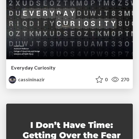
Everyday Curiosity
cassininazir
0
270