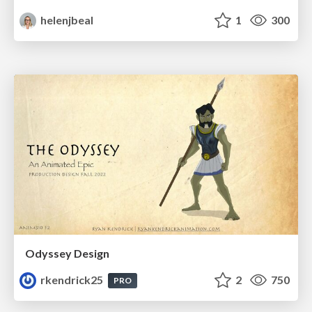
helenjbeal
1
300
Odyssey Design
rkendrick25
2
750
PRO