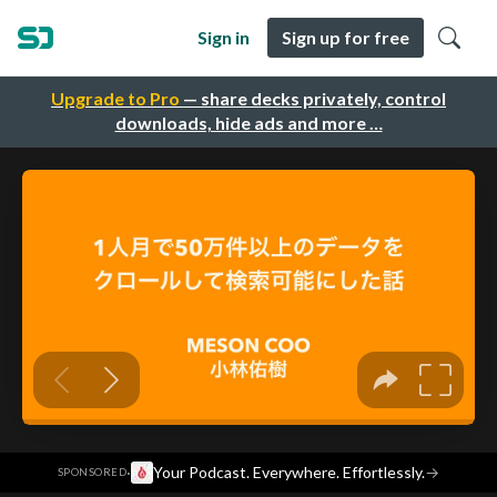
Sign in
Sign up for free
Upgrade to Pro
— share decks privately, control
downloads, hide ads and more …
·
Your Podcast. Everywhere. Effortlessly.
→
SPONSORED