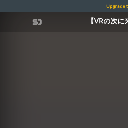
Upgrade t
【VRの次に