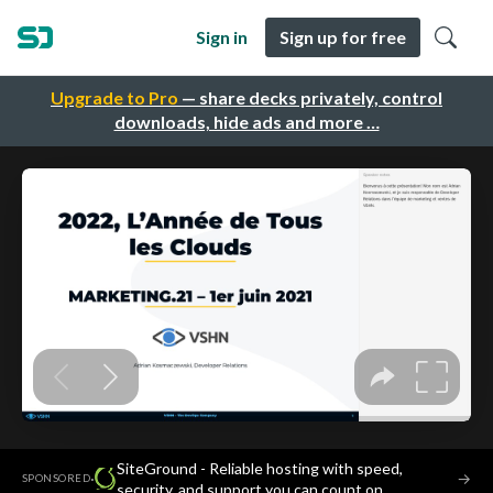
Sign in
Sign up for free
Upgrade to Pro
— share decks privately, control
downloads, hide ads and more …
SiteGround - Reliable hosting with speed,
·
→
SPONSORED
security, and support you can count on.