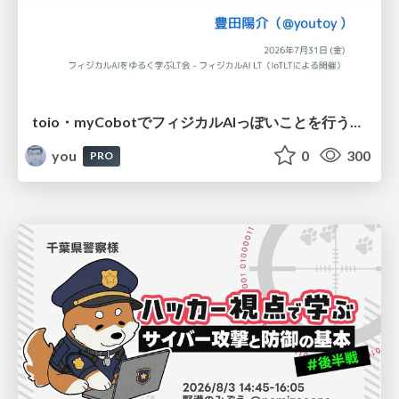
toio・myCobotでフィジカルAIっぽいことを行うための検討（とりあえず調査） / フィジカルAI LT（IoTLTによる開催）
you
0
300
PRO