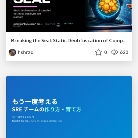
Breaking the Seal: Static Deobfuscation of Compiled V8 JavaScript Bytecode Malware
hshrzd
0
620