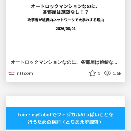
オートロックマンションなのに、各部屋は施錠なし！？ 攻撃者が組織内ネットワークで大暴れする理由 / The Front Door Is Locked, but the Rooms Are Wide Open: Why Attackers Move Freely Inside Enterprise Networks
nttcom
1
1.6k