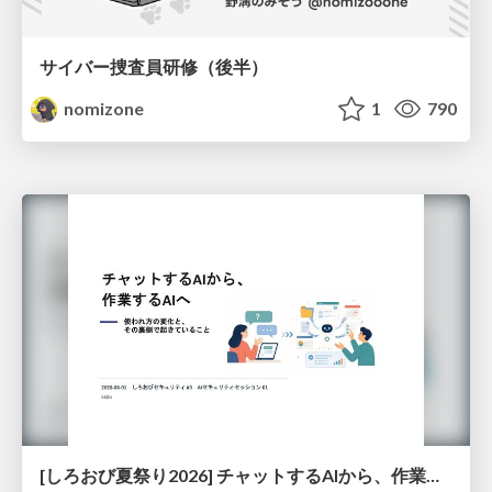
サイバー捜査員研修（後半）
nomizone
1
790
[しろおび夏祭り2026] チャットするAIから、作業するAIへ - 使われ方の変化と、その裏側で起きていること