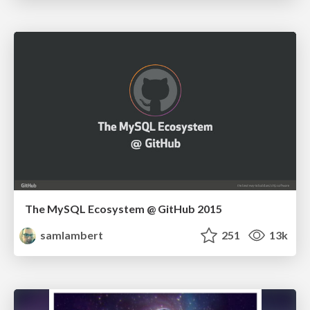
The MySQL Ecosystem @ GitHub 2015
samlambert
251
13k