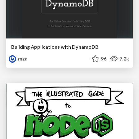
Building Applications with DynamoDB
mza
96
7.2k