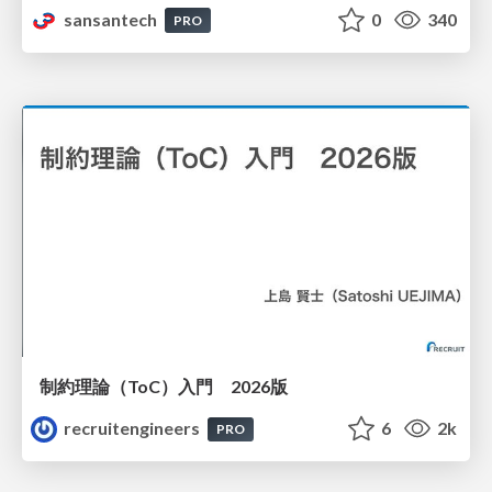
sansantech
0
340
PRO
制約理論（ToC）入門 2026版
recruitengineers
6
2k
PRO