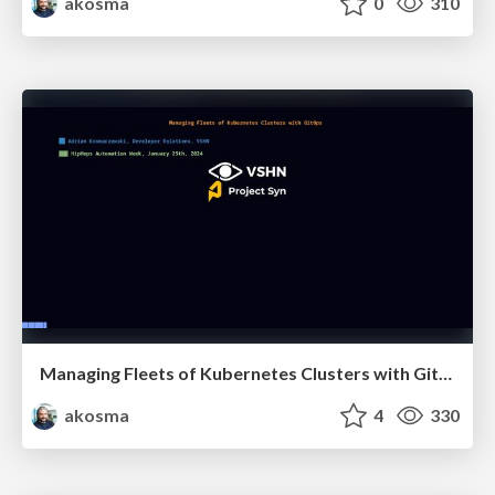
akosma
0
310
Managing Fleets of Kubernetes Clusters with GitOps
akosma
4
330