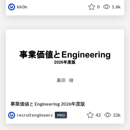
kk0n
0
1.6k
事業価値と Engineering 2026年度版
recruitengineers
42
22k
PRO