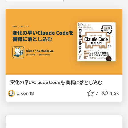
変化の早いClaude Codeを 書籍に落とし込む
oikon48
7
1.3k