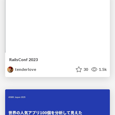
RailsConf 2023
tenderlove
30
1.5k