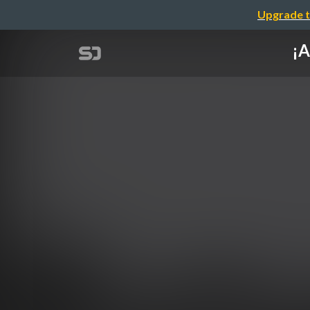
Upgrade t
¡A