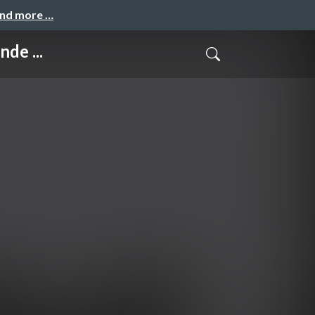
and more …
de ...