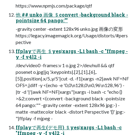
https://www.npmjs.com/package/qtf
他 ## unko 画像 ＄convert -background black -
pointsize 64 pango:""
-gravity center -extent 128x96 unko.jpg 画像の変形
https://legacy.imagemagick.org/Usage/distorts/#pers
pective
ffplayで再生 ＄yes|xargs -L1 bash -c "ffmpeg -
y -f v4l2 -i
/dev/video0 -frames:v 1 o.jpg 2>/dev/null && qtf
posenet o.jpg|jq '.keypoints|.[2],.[1],.[6],.
[5]|.position|.x/5,.y/5'|cut -d. -f1|xargs -n2|awk NF=NF
OFS=,|diff -y <(echo -e '0,0\n128,0\n0,96\n128,96') -
|tr -d '|'|awk NF=NF|xargs"|xargs -i bash -c "echo {}
>&2;convert <(convert -background black -pointsize
64 pango:"" -gravity center -extent 128x96 jpg:-) -
matte -mattecolor black -distort Perspective '{}' jpg:-
"|ffplay -f mjpeg -
ffplayで再生(デモ用) ＄yes|xargs -L1 bash -c
"ffmpeg -y -f v4l2 -i