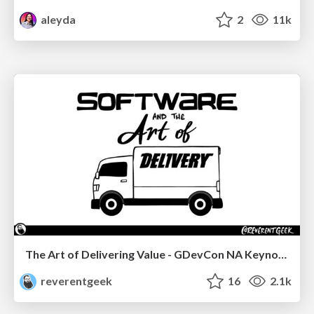
aleyda
2
11k
The Art of Delivering Value - GDevCon NA Keynote
reverentgeek
16
2.1k