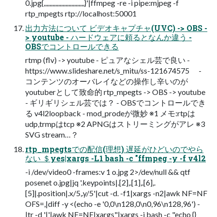
0.jpg{,,,,,,,,,,,,,,,,,,,,,,,,,,,,}'|ffmpeg -re -i pipe:mjpeg -f
rtp_mpegts rtp://localhost:50001
出力方法について ビデオキャプチャ(UVC) -> OBS -
> youtube - ハードウェアに頼るとなんか違う -
OBSでコントロールできる
rtmp (flv) -> youtube - ピュアなシェル芸で良い -
https://www.slideshare.net/s_mitu/ss-121674575 -
コンテンツのオーバレイなどの操作し辛いのが
youtuberとして致命的 rtp_mpegts -> OBS -> youtube
- ギリギリシェル芸では？ - OBSでコントロールでき
る v4l2loopback - mod_prodeが微妙 ※1 メモ:rtpは
udp,trmpはtcp ※2 APNGはストリーミングがアレ ※3
SVG stream…？
rtp_mpegtsでの配信(理想) 遅延がひどいのでやら
ない ＄yes|xargs -L1 bash -c "ffmpeg -y -f v4l2
-i /dev/video0 -frames:v 1 o.jpg 2>/dev/null && qtf
posenet o.jpg|jq '.keypoints|.[2],.[1],.[6],.
[5]|.position|.x/5,.y/5'|cut -d. -f1|xargs -n2|awk NF=NF
OFS=,|diff -y <(echo -e '0,0\n128,0\n0,96\n128,96') -
|tr -d '|'|awk NF=NF|xargs"|xargs -i bash -c "echo {}