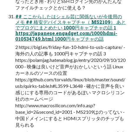
なったとき用 - わりとSSHログイン先のかんたんな
ファイルチェックとかに使える？
## ここからしたはシェル芸に関係ないが今後用の
メモ ## 格安デバイスキャプチャ（ MS2109） あと
でブログにまとめたい 1000円キャプチャの話 1
https://japanese.engadget.com/1000hdmi-
010534749.html 1000円キャプチャの話
2 https://bigl.es/friday-fun-10-hdmi-to-usb-capture/ -
海外の人の記事も 1000円キャプチャの話 3
https://polamjag.hatenablog.jp/entry/2020/09/10/120
000 - 映像は良いけど音声がおかしいという話 Linux
カーネルのソースの位置
https://github.com/torvalds/linux/blob/master/sound/
usb/quirks-table.h#L3599-L3648 - 確かに音声を良い
感じにする専用のコードがあるぽい マクロシリコン
社のホームページ
http://www.macrosilicon.com/info.asp?
base_id=2&second_id=2001 - MS2109はのってない -
中国ドメインにすると HDMIスプリッタのチップも
見られる