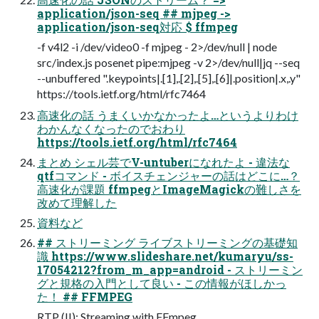
application/json-seq ## mjpeg ->
application/json-seq対応 $ ffmpeg
-f v4l2 -i /dev/video0 -f mjpeg - 2>/dev/null | node
src/index.js posenet pipe:mjpeg -v 2>/dev/null|jq --seq
--unbuffered ".keypoints|.[1],.[2],.[5],.[6]|.position|.x,.y"
https://tools.ietf.org/html/rfc7464
高速化の話 うまくいかなかったよ…というよりわけ
わかんなくなったのでおわり
https://tools.ietf.org/html/rfc7464
まとめ シェル芸でV-untuberになれたよ - 違法な
qtfコマンド - ボイスチェンジャーの話はどこに…？
高速化が課題 ffmpegとImageMagickの難しさを
改めて理解した
資料など
## ストリーミング ライブストリーミングの基礎知
識 https://www.slideshare.net/kumaryu/ss-
17054212?from_m_app=android - ストリーミン
グと規格の入門として良い - この情報がほしかっ
た！ ## FFMPEG
RTP (II): Streaming with FFmpeg