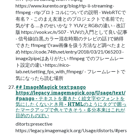
https://www.kurento.org/blog/rtp-ii-streaming-
ffmpeg - rtpプロトコルについての説明 - WebRTCで
有名？ - このまえ友達とのプロジェクトで名前でた
気がする …きのせいかな？ YUVとRGBの違い - 改訂
版 https://vook.vc/n/507 - YUVの入門として良い記事
- 信号線(白黒,カラー混在時期のテレビの話 )で納得
できた ffmpegでraw画像を扱う方法など調べたまと
め https://code.74th.net/entry/2018/03/21/065203 -
image2pipeはありがたい ffmpeg でのフレームレー
ト設定の違い https://nico-
lab.net/setting_fps_with_ffmpeg/ - フレームレートで
気になったら読む場所
## ImageMagick text:pango
https://legacy.imagemagick.org/Usage/text/
#pango - テキストを書きたく絵文字やフォントを
気にしたくないとき用 - HTMLのようにタグで囲っ
たマークアップで色々できそう - 多分本来はこれが
目的のものぽい
ditorts:presective
https://legacy.imagemagick.org/Usage/distorts/#pers