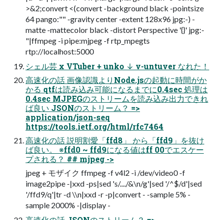
>&2;convert <(convert -background black -pointsize
64 pango:"" -gravity center -extent 128x96 jpg:-) -
matte -mattecolor black -distort Perspective '{}' jpg:-
"|ffmpeg -i pipe:mjpeg -f rtp_mpegts
rtp://localhost:5000
シェル芸 x VTuber + unko ↓ v-untuver なれた！
高速化の話 画像認識よりNode.jsの起動に時間がか
かる qtfは読み込み可能になるまでに0.4sec 処理は
0.4sec MJPEGのストリームを読み込み出力できれ
ば良い JSONのストリーム？ =>
application/json-seq
https://tools.ietf.org/html/rfc7464
高速化の話 説明割愛「ffd8」 から「ffd9」を抜け
ば良い。 ※ffd0 ~ ffd9になる値はff 00でエスケー
プされる？ ## mjpeg ->
jpeg + モザイク ffmpeg -f v4l2 -i /dev/video0 -f
image2pipe -|xxd -ps|sed 's/..../&\n/g'|sed '/^$/d'|sed
'/ffd9/q'|tr -d \\n|xxd -r -p|convert - -sample 5% -
sample 2000% -|display -
高速化の話 JSONのストリーム？ =>