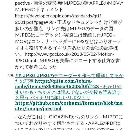
pective - 画像の変形 ## MJPEGの話 APPLEのMOVと
MJPEGのドキュメント
https://developer.apple.com/standards/qtff-
2001.pdf#page=98 - 正式なドキュメントだけど量が
多いのが難点 - リンク先はMJPEGのデータの図 -
MJPEGはコーデック? - 実際には連続したJPEG -
MOVはコンテナ - ヘッダーにFPSなどはいりオーデ
ィオも格納できる イギリスあたりの会社の記事ぽ
い。 http://www.gdcl.co.uk/2013/05/02/Motion-
JPEG.html - MJPEGを実際にデコードする仕方が書
かれて参考になった
## JPEG JPEGのデコーダーを作って理解してるか
たの記事 https://qiita.com/tobira-
code/items/63b9065a46208d0fd128 - わかりや
すいかも - ちゃんとは読んでないが今後も読み返す
と思う バイナリに詳しいリポジトリ
https://github.com/corkami/formats/blob/ma
ster/image/jpeg.md
- なんだこれは - GIGAZINEからのリンク - MJPEGに
ついてわかりやすく解説されてる - APPLEのPDFは
はここからのリンクでみつけた - ZIPなどのアーカイ