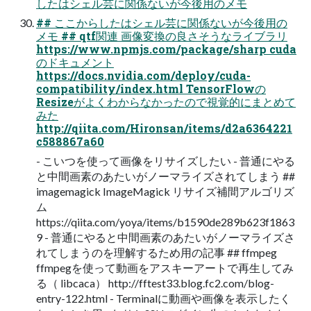
したはシェル芸に関係ないが今後用のメモ
## ここからしたはシェル芸に関係ないが今後用の
メモ ## qtf関連 画像変換の良さそうなライブラリ
https://www.npmjs.com/package/sharp cuda
のドキュメント
https://docs.nvidia.com/deploy/cuda-
compatibility/index.html TensorFlowの
Resizeがよくわからなかったので視覚的にまとめて
みた
http://qiita.com/Hironsan/items/d2a6364221
c588867a60
- こいつを使って画像をリサイズしたい - 普通にやる
と中間画素のあたいがノーマライズされてしまう ##
imagemagick ImageMagick リサイズ補間アルゴリズ
ム
https://qiita.com/yoya/items/b1590de289b623f1863
9 - 普通にやると中間画素のあたいがノーマライズさ
れてしまうのを理解するため用の記事 ## ffmpeg
ffmpegを使って動画をアスキーアートで再生してみ
る（ libcaca） http://fftest33.blog.fc2.com/blog-
entry-122.html - Terminalに動画や画像を表示したく