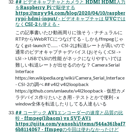
## ビデオキャプチャとカメラと HDMI HDMI入力
をRaspberry Piで駆使する
https://mzyy94.com/blog/2020/04/10/raspber
rypi-hdmi-input/ - ビデオキャプチャは UVCでは
なくCSI-2も使える -
この記事書いたひ動画周りに強そう - ナチュラルに
RTPからWebRTCにつなげてる - しかもffmpegじゃ
なくgst-launchで…… - CSI-2は転送レートが高いので
通常のビデオキャプチャデバイス (おそらく:CSI ->
LSI -> USBでLSIの性能 がネックになりやすい )では
難しい転送レートが出せるのかな？ Camera Serial
Interface
https://en.wikipedia.org/wiki/Camera_Serial_Interface
- CSI-2の調べ ## v4l2 v4l2loopback
https://github.com/umlaeute/v4l2loopback - 仮想カメ
ラデバイス作りたいとき用 - テストとかで便利 - x
window全体を転送したりしてる人達もいる
## コーデック AV1エンコーダーの速度と品質の比
較 - ffmpeg(libaom) vs SVT-AV1
https://qiita.com/yanoshi/items/544a361baf7
6b8114067 - ffmpegの今回は使わなかったけど