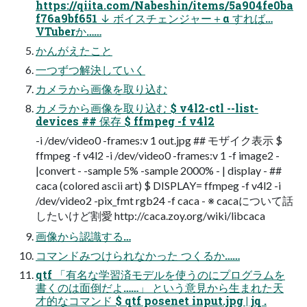
https://qiita.com/Nabeshin/items/5a904fe0ba
f76a9bf651 ↓ ボイスチェンジャー＋α すれば…
VTuberか……
かんがえたこと
一つずつ解決していく
カメラから画像を取り込む
カメラから画像を取り込む $ v4l2-ctl --list-
devices ## 保存 $ ffmpeg -f v4l2
-i /dev/video0 -frames:v 1 out.jpg ## モザイク表示 $
ffmpeg -f v4l2 -i /dev/video0 -frames:v 1 -f image2 -
|convert - -sample 5% -sample 2000% - | display - ##
caca (colored ascii art) $ DISPLAY= ffmpeg -f v4l2 -i
/dev/video2 -pix_fmt rgb24 -f caca - ※ cacaについて話
したいけど割愛 http://caca.zoy.org/wiki/libcaca
画像から認識する…
コマンドみつけられなかった つくるか……
qtf 「有名な学習済モデルを使うのにプログラムを
書くのは面倒だよ……」 という意見から生まれた天
才的なコマンド $ qtf posenet input.jpg | jq .