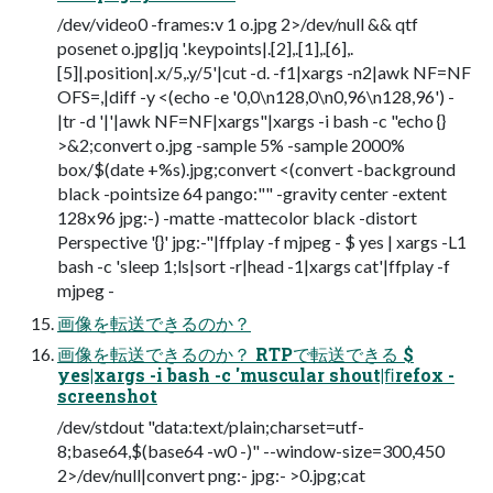
/dev/video0 -frames:v 1 o.jpg 2>/dev/null && qtf
posenet o.jpg|jq '.keypoints|.[2],.[1],.[6],.
[5]|.position|.x/5,.y/5'|cut -d. -f1|xargs -n2|awk NF=NF
OFS=,|diff -y <(echo -e '0,0\n128,0\n0,96\n128,96') -
|tr -d '|'|awk NF=NF|xargs"|xargs -i bash -c "echo {}
>&2;convert o.jpg -sample 5% -sample 2000%
box/$(date +%s).jpg;convert <(convert -background
black -pointsize 64 pango:"" -gravity center -extent
128x96 jpg:-) -matte -mattecolor black -distort
Perspective '{}' jpg:-"|ffplay -f mjpeg - $ yes | xargs -L1
bash -c 'sleep 1;ls|sort -r|head -1|xargs cat'|ffplay -f
mjpeg -
画像を転送できるのか？
画像を転送できるのか？ RTPで転送できる $
yes|xargs -i bash -c 'muscular shout|ﬁrefox -
screenshot
/dev/stdout "data:text/plain;charset=utf-
8;base64,$(base64 -w0 -)" --window-size=300,450
2>/dev/null|convert png:- jpg:- >0.jpg;cat