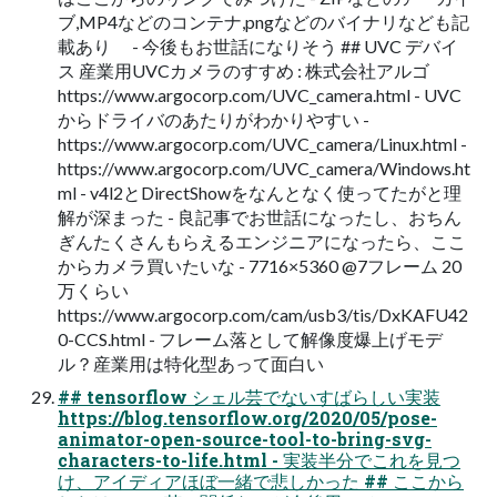
ブ,MP4などのコンテナ,pngなどのバイナリなども記
載あり - 今後もお世話になりそう ## UVC デバイ
ス 産業用UVCカメラのすすめ : 株式会社アルゴ
https://www.argocorp.com/UVC_camera.html - UVC
からドライバのあたりがわかりやすい -
https://www.argocorp.com/UVC_camera/Linux.html -
https://www.argocorp.com/UVC_camera/Windows.ht
ml - v4l2とDirectShowをなんとなく使ってたがと理
解が深まった - 良記事でお世話になったし、おちん
ぎんたくさんもらえるエンジニアになったら、ここ
からカメラ買いたいな - 7716×5360 @7フレーム 20
万くらい
https://www.argocorp.com/cam/usb3/tis/DxKAFU42
0-CCS.html - フレーム落として解像度爆上げモデ
ル？産業用は特化型あって面白い
## tensorflow シェル芸でないすばらしい実装
https://blog.tensorflow.org/2020/05/pose-
animator-open-source-tool-to-bring-svg-
characters-to-life.html - 実装半分でこれを見つ
け、アイディアほぼ一緒で悲しかった ## ここから