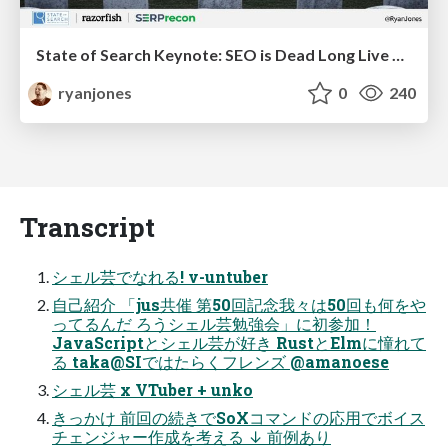
State of Search Keynote: SEO is Dead Long Live SEO
ryanjones
0
240
Transcript
シェル芸でなれる! v-untuber
自己紹介 「jus共催 第50回記念我々は50回も何をや
ってるんだ ろうシェル芸勉強会」に初参加！
JavaScriptとシェル芸が好き RustとElmに憧れて
る taka@SIではたらくフレンズ @amanoese
シェル芸 x VTuber + unko
きっかけ 前回の続きでSoXコマンドの応用でボイス
チェンジャー作成を考える ↓ 前例あり