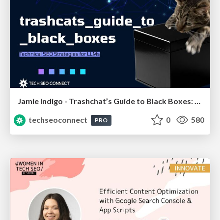
Jamie Indigo - Trashchat’s Guide to Black Boxes: Technical SEO Tactics for LLMs
techseoconnect
0
580
PRO