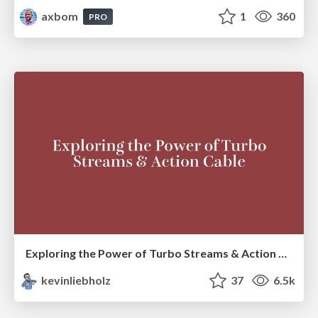
axbom
1
360
PRO
Exploring the Power of Turbo Streams & Action Cable | RailsConf2023
kevinliebholz
37
6.5k