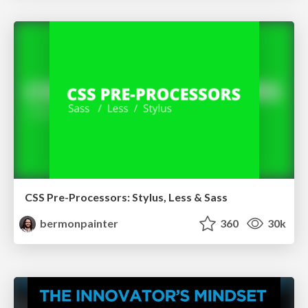
CSS Pre-Processors: Stylus, Less & Sass
bermonpainter
360
30k