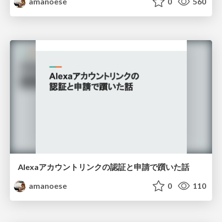
amanoese
0
560
Alexaアカウントリンクの認証と申請で躓いた話
amanoese
0
110