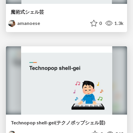
魔術式シェル芸
amanoese
0
1.3k
Technopop shell-gei(テクノポップシェル芸)