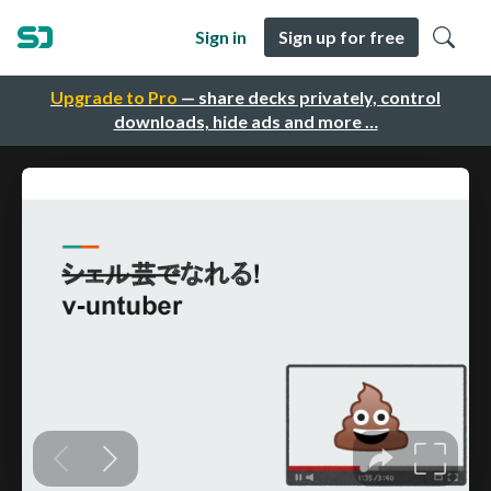
Sign in
Sign up for free
Upgrade to Pro
— share decks privately, control
downloads, hide ads and more …