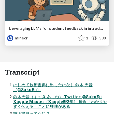
Leveraging LLMs for student feedback in introductory data science courses - posit::conf(2025)
minecr
1
330
Transcript
はじめて技術書典に出したはなし 鈴木 天音
（@SakuEji）
鈴木天音（すずき あまね） Twitter: @SakuEji
Kaggle Master（Kaggle歴2年） 最近「わかりや
すく伝える」ことに興味がある
技術書典ってなに？