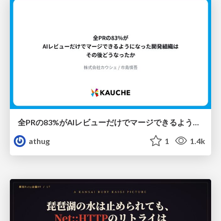
全PRの83%がAIレビューだけでマージできるようになった開発組織はその後どうなったか
athug
1
1.4k