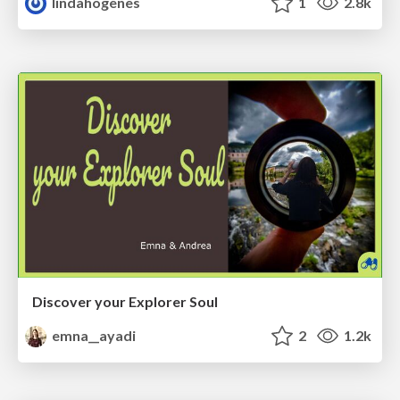
lindahogenes
1
2.8k
Discover your Explorer Soul
emna__ayadi
2
1.2k