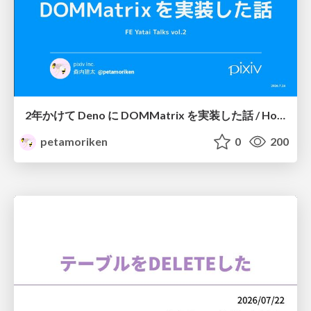
2年かけて Deno に DOMMatrix を実装した話 / How I implemented DOMMatrix in Deno over two years
petamoriken
0
200