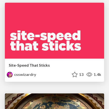
Site-Speed That Sticks
csswizardry
13
1.4k