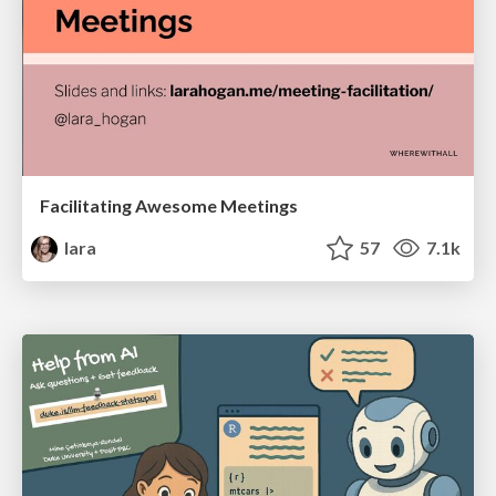
Facilitating Awesome Meetings
lara
57
7.1k