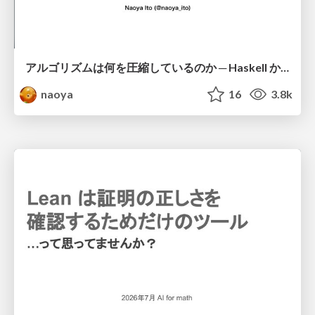
アルゴリズムは何を圧縮しているのか ─ Haskell から育った「圧縮代数」というメンタルモデル
naoya
16
3.8k