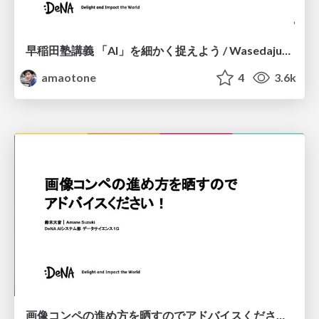
早稲田塾講義 「AI」を細かく捉えよう / Wasedajuku Super AI Program
amaotone
4
3.6k
画像コンペの進め方を晒すのでアドバイスください！ / My pipeline for image competitions