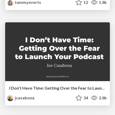
tammyeverts
12
1.8k
I Don’t Have Time: Getting Over the Fear to Launch Your Podcast
jcasabona
34
2.8k