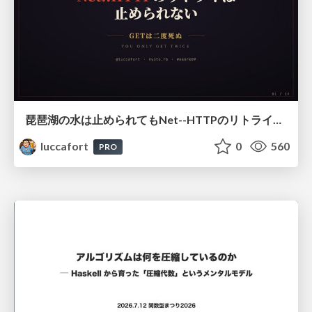
琵琶湖の水は止められてもNet--HTTPのリトライは止められない / You might be able to stop the water flow of Lake Biwa but you can't stop Net::HTTP retries
luccafort
0
560
PRO