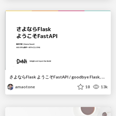
さよならFlask ようこそFastAPI / goodbye Flask, welcome FastAPI
amaotone
18
13k