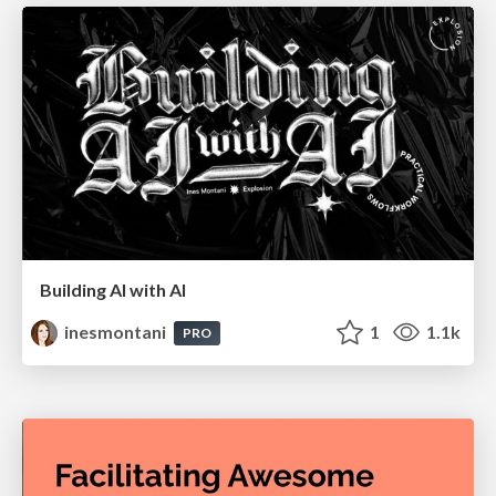
Building AI with AI
inesmontani
1
1.1k
PRO