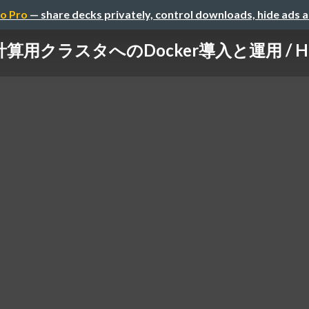
o Pro
— share decks privately, control downloads, hide ads 
用クラスタへのDocker導入と運用 / HPC